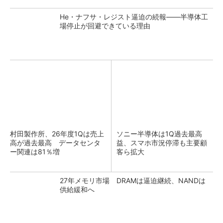
He・ナフサ・レジスト逼迫の続報――半導体工
場停止が回避できている理由
村田製作所、26年度1Qは売上
ソニー半導体は1Q過去最高
高が過去最高 データセンタ
益、スマホ市況停滞も主要顧
ー関連は81％増
客ら拡大
27年メモリ市場 DRAMは逼迫継続、NANDは
供給緩和へ