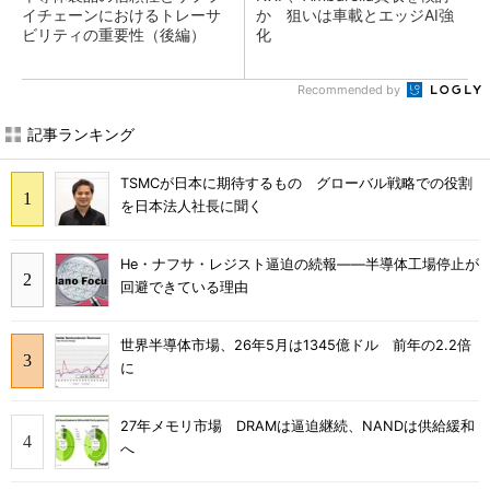
イチェーンにおけるトレーサ
か 狙いは車載とエッジAI強
ビリティの重要性（後編）
化
Recommended by
記事ランキング
TSMCが日本に期待するもの グローバル戦略での役割
を日本法人社長に聞く
He・ナフサ・レジスト逼迫の続報――半導体工場停止が
回避できている理由
世界半導体市場、26年5月は1345億ドル 前年の2.2倍
に
27年メモリ市場 DRAMは逼迫継続、NANDは供給緩和
へ