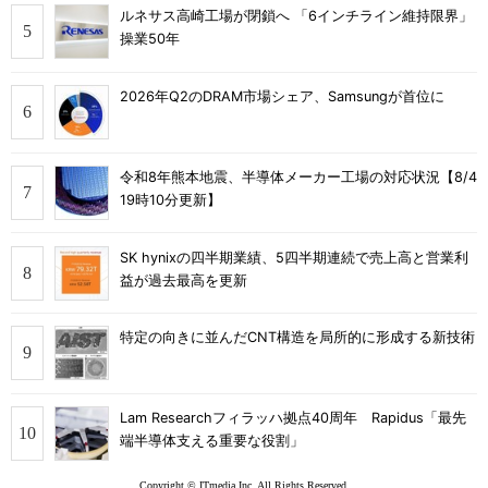
ルネサス高崎工場が閉鎖へ 「6インチライン維持限界」
操業50年
2026年Q2のDRAM市場シェア、Samsungが首位に
令和8年熊本地震、半導体メーカー工場の対応状況【8/4
19時10分更新】
SK hynixの四半期業績、5四半期連続で売上高と営業利
益が過去最高を更新
特定の向きに並んだCNT構造を局所的に形成する新技術
Lam Researchフィラッハ拠点40周年 Rapidus「最先
端半導体支える重要な役割」
Copyright © ITmedia Inc. All Rights Reserved.