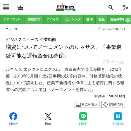
テクノロジー
先端技術
デバイス
センシング
通信
無線
部品/材料
ニュース
2012年10月30日
ビジネスニュース 企業動向
増資についてノーコメントのルネサス、「事業継
続可能な運転資金は確保」
（2/2 ページ）
ルネサス エレクトロニクスは、東京都内で会見を開き、2012年
度（2013年3月期）第2四半期の決算内容や、財務基盤強化の状
況について説明した。産業革新機構やKKRによる増資に関する報
道への質問については、ノーコメントを貫いた。
[朴尚洙，MONOist]
PC用表示
関連情報
Share
Post
LINE
Hatena