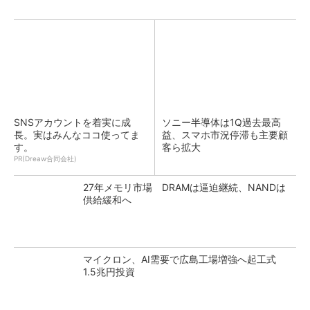
SNSアカウントを着実に成
ソニー半導体は1Q過去最高
長。実はみんなココ使ってま
益、スマホ市況停滞も主要顧
す。
客ら拡大
PR(Dreaw合同会社)
27年メモリ市場 DRAMは逼迫継続、NANDは
供給緩和へ
マイクロン、AI需要で広島工場増強へ起工式
1.5兆円投資