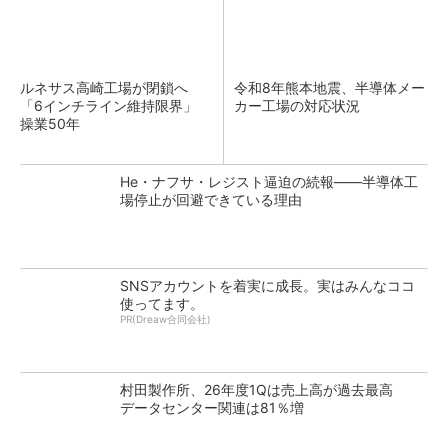
ルネサス高崎工場が閉鎖へ
令和8年熊本地震、半導体メー
「6インチライン維持限界」
カー工場の対応状況
操業50年
He・ナフサ・レジスト逼迫の続報――半導体工
場停止が回避できている理由
SNSアカウントを着実に成長。実はみんなココ
使ってます。
PR(Dreaw合同会社)
村田製作所、26年度1Qは売上高が過去最高
データセンター関連は81％増