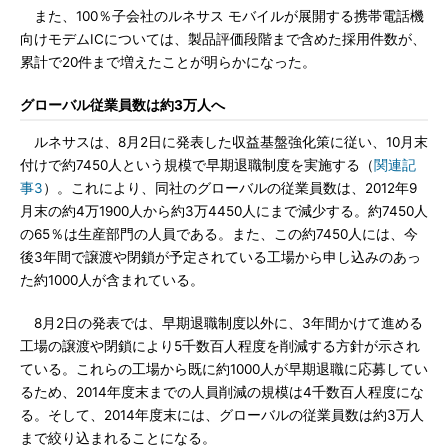
また、100％子会社のルネサス モバイルが展開する携帯電話機
向けモデムICについては、製品評価段階まで含めた採用件数が、
累計で20件まで増えたことが明らかになった。
グローバル従業員数は約3万人へ
ルネサスは、8月2日に発表した収益基盤強化策に従い、10月末
付けで約7450人という規模で早期退職制度を実施する（
関連記
事3
）。これにより、同社のグローバルの従業員数は、2012年9
月末の約4万1900人から約3万4450人にまで減少する。約7450人
の65％は生産部門の人員である。また、この約7450人には、今
後3年間で譲渡や閉鎖が予定されている工場から申し込みのあっ
た約1000人が含まれている。
8月2日の発表では、早期退職制度以外に、3年間かけて進める
工場の譲渡や閉鎖により5千数百人程度を削減する方針が示され
ている。これらの工場から既に約1000人が早期退職に応募してい
るため、2014年度末までの人員削減の規模は4千数百人程度にな
る。そして、2014年度末には、グローバルの従業員数は約3万人
まで絞り込まれることになる。