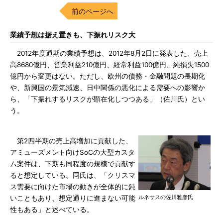
前のページへ
業績予想は据え置きも、下振れリスク大
2012年度通期の業績予想は、2012年8月2日に発表した、売上
高8680億円、営業利益210億円、経常利益100億円、純損失1500
億円から変更はない。ただし、欧州の債務・金融問題の長期化
や、新興国の景気減速、日中関係の悪化による需要への影響か
ら、「下振れするリスクが顕在化しつつある」（佐川氏）とい
う。
第2四半期の売上高増加に貢献した、
アミューズメント向けSoCの大型カスタ
ム案件は、下期も同程度の規模で貢献す
ると想定している。同氏は、「クリスマ
ス需要に向けた市場の動きが全体的に鈍
ルネサスの佐川雅彦氏
いこともあり、想定通りに進まない可能
性もある」と述べている。