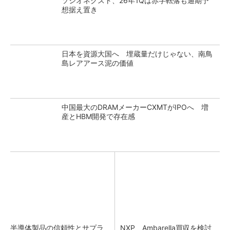
ソシオネクスト、26年1Qは赤字転落も通期予
想据え置き
日本を資源大国へ 埋蔵量だけじゃない、南鳥
島レアアース泥の価値
中国最大のDRAMメーカーCXMTがIPOへ 増
産とHBM開発で存在感
半導体製品の信頼性とサプラ
NXP、Ambarella買収を検討