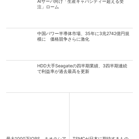
AIサーバ向け「生産キャパシティー超える受
注」ローム
中国パワー半導体市場、35年に3兆2742億円規
模に 価格競争さらに激化
HDD大手Seagateの四半期業績、3四半期連続
で利益率が過去最高を更新
最大1000万IOPS キオクシア
TSMCが日本に期待するもの