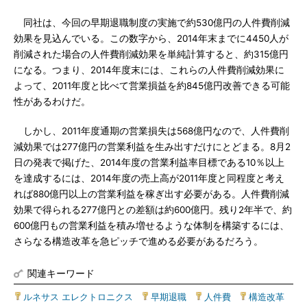
同社は、今回の早期退職制度の実施で約530億円の人件費削減
効果を見込んでいる。この数字から、2014年末までに4450人が
削減された場合の人件費削減効果を単純計算すると、約315億円
になる。つまり、2014年度末には、これらの人件費削減効果に
よって、2011年度と比べて営業損益を約845億円改善できる可能
性があるわけだ。
しかし、2011年度通期の営業損失は568億円なので、人件費削
減効果では277億円の営業利益を生み出すだけにとどまる。8月2
日の発表で掲げた、2014年度の営業利益率目標である10％以上
を達成するには、2014年度の売上高が2011年度と同程度と考え
れば880億円以上の営業利益を稼ぎ出す必要がある。人件費削減
効果で得られる277億円との差額は約600億円。残り2年半で、約
600億円もの営業利益を積み増せるような体制を構築するには、
さらなる構造改革を急ピッチで進める必要があるだろう。
関連キーワード
ルネサス エレクトロニクス
|
早期退職
|
人件費
|
構造改革
|