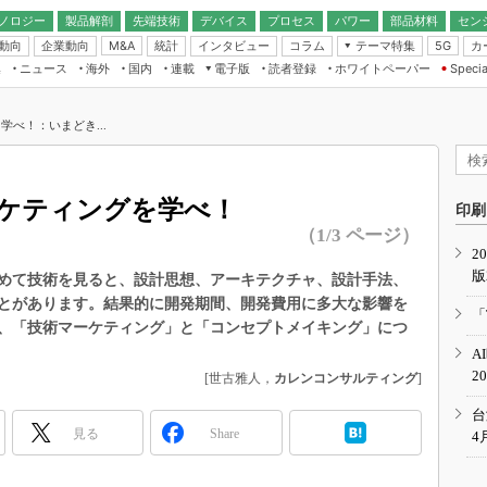
ノロジー
製品解剖
先端技術
デバイス
プロセス
パワー
部品材料
セン
動向
企業動向
統計
インタビュー
コラム
テーマ特集
カ
M&A
5G
ギー
ナログ
無線
集
ニュース
海外
国内
連載
電子版
読者登録
ホワイトペーパー
Specia
フィジカルAI
IoT・エッジコ
モリ
EXPO
Microchip情報
ストレージ通信
EE Times Japan×EDN Japan統合電
エッジAI
子版
I
SEMICON Japan
べ！：いまどき...
デバイス通信
パワーエレクトロニクス
電子ブックレット
イコン
CEATEC
のナノフォーカス
半導体後工程
GA
EdgeTech＋
業界スコープ
ケティングを学べ！
読者調査（EE Times Research）
印刷
TECHNO-FRONT
のエレ・組み込みプレイバ
（1/3 ページ）
カーボンニュートラル
2
人とくるま展
版
IoT
直前エンジニアの社会人大
めて技術を見ると、設計思想、アーキテクチャ、設計手法、
とがあります。結果的に開発期間、開発費用に多大な影響を
電源設計（EDN Japan）
「
、「技術マーケティング」と「コンセプトメイキング」につ
数字」で回してみよう
エレクトロニクス入門（EDN
A
Japan）
ード ～Behind the
2
[世古雅人，
カレンコンサルティング
]
rd
年で起こったこと、次の10年
台
こと
見る
Share
4
で探るアジアの新トレンド