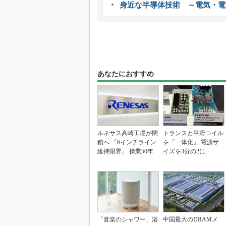
身近な半導体技術 ～電気・電
あなたにおすすめ
ルネサス高崎工場が閉
トランスと平滑コイル
鎖へ 「6インチライン
を「一体化」 電源サ
維持限界」 操業50年
イズを3分の2に
「音楽のシャワー」浴
中国最大のDRAMメ