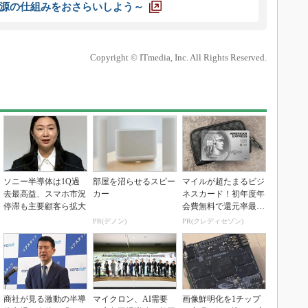
源の仕組みをおさらいしよう～
Copyright © ITmedia, Inc. All Rights Reserved.
ソニー半導体は1Q過
部屋を沼らせるスピー
マイルが超たまるビジ
去最高益、スマホ市況
カー
ネスカード！初年度年
停滞も主要顧客ら拡大
会費無料で還元率最大
1.125%
PR(デノン)
PR(クレディセゾン)
商社が見る激動の半導
マイクロン、AI需要
画像鮮明化を1チップ