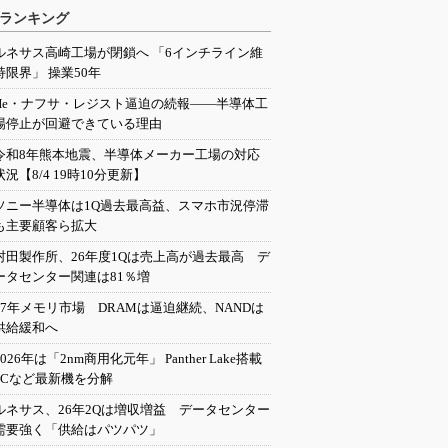
ランキング
ルネサス高崎工場が閉鎖へ 「6インチライン維
持限界」 操業50年
He・ナフサ・レジスト逼迫の続報――半導体工
場停止が回避できている理由
令和8年熊本地震、半導体メーカー工場の対応
状況【8/4 19時10分更新】
ソニー半導体は1Q過去最高益、スマホ市況停滞
も主要顧客ら拡大
村田製作所、26年度1Qは売上高が過去最高 デ
ータセンター関連は81％増
27年メモリ市場 DRAMは逼迫継続、NANDは
供給緩和へ
2026年は「2nm商用化元年」 Panther Lake搭載
PCなど最新機を分解
ルネサス、26年2Qは増収増益 データセンター
需要強く「供給はパツパツ」