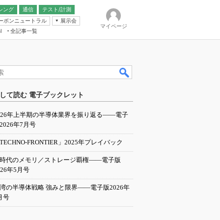
シング
通信
テスト/計測
ーボンニュートラル
展示会
マイページ
全記事一覧
l
ンピューティング
して読む 電子ブックレット
IER
026年上半期の半導体業界を振り返る――電子
2026年7月号
TECHNO-FRONTIER」2025年プレイバック
I時代のメモリ／ストレージ覇権――電子版
026年5月号
湾の半導体戦略 強みと限界――電子版2026年
月号