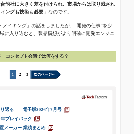
競合他社に大きく差を付けられ、市場からは取り残され
ティングも技術も必要
」なのです。
トメイキング」の話をしましたが、“開発の仕事”を少
領域に入り込むと、製品構想がより明確に開発エンジニ
ジ
コンセプト会議では何をする？
1
|
2
|
3
次のページへ
り返る――電子版2026年7月号
025年プレイバック
装置メーカー 業績まとめ