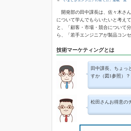
→
「いまどきエンジニアの育て方」連載一覧
光伝送技
“異端児
開発部の田中課長は、佐々木さん
改革、執
について学んでもらいたいと考え
イノベー
と、「顧客・市場・競合について
JASA発
ら、「若手エンジニアが製品コン
IHSア
技術マーケティングとは
「英語に
ための新
田中課長、ちょっ
すか（図1参照）？
松田さんお得意の