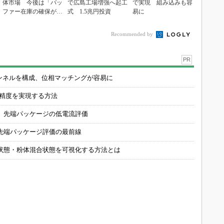
体市場 今後は「バッ
で広島工場増強へ起工
で実現 組み込みも容
ファー在庫の確保が重
式 1.5兆円投資
易に
要に」
Recommended by
PR
チャンネルを構成、位相マッチングが容易に
の精度を実現する方法
 先端パッケージの低電流評価
先端パッケージ評価の最前線
状態・粉体混合状態を可視化する方法とは