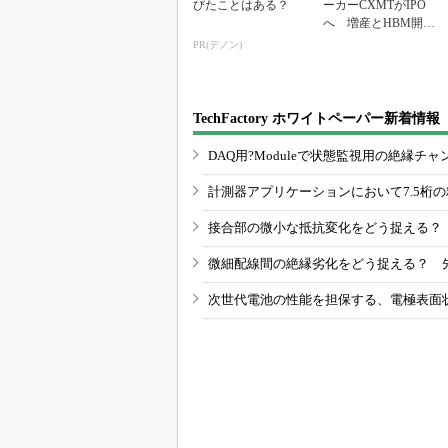
びたことはある？
ーカーCXMTがIPO
へ 増産とHBM開発
で存在感
PR(デノン)
TechFactory ホワイトペーパー新着情報
DAQ用?Moduleで状態監視用の絶縁
計測器アプリケーションにおいて7.5桁
接合部の微小な抵抗変化をどう捉える？
微細配線間の絶縁劣化をどう捉える？ 
次世代電池の性能を担保する、電極表面