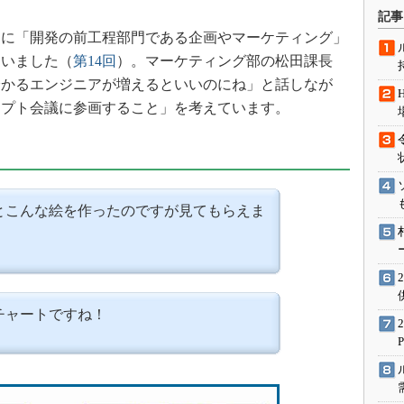
術を知る
記事
エンジニア”が仕掛けた社内
に「開発の前工程部門である企画やマーケティング」
念の180日
ていました（
第14回
）。マーケティング部の松田課長
ションは日本を救うのか
分かるエンジニアが増えるといいのにね」と話しなが
IoT通信
セプト会議に参画すること」を考えています。
ナリスト「未来展望」
愛されないエンジニア」の
行動論
とこんな絵を作ったのですが見てもらえま
チャートですね！