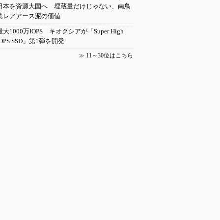
日本を資源大国へ 埋蔵量だけじゃない、南鳥
島レアアース泥の価値
最大1000万IOPS キオクシアが「Super High
IOPS SSD」第1弾を開発
≫
11～30位はこちら