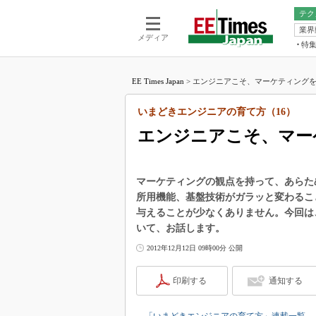
テク
業界
電池／エネル
ア
メディア
特
メ
福田昭の
LS
EE Times Japan
>
エンジニアこそ、マーケティングを学
福田昭の
マ
湯之上隆
いまどきエンジニアの育て方（16）
FP
大山聡の
エンジニアこそ、マー
大原雄介
ック
リタイア
マーケティングの観点を持って、あらた
学漂流記
所用機能、基盤技術がガラッと変わるこ
与えることが少なくありません。今回は
世界を「
いて、お話します。
踊るバズワ
Buzzwo
2012年12月12日 09時00分 公開
この10
で起こる
印刷する
通知する
製品分解