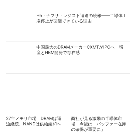
He・ナフサ・レジスト逼迫の続報――半導体工
場停止が回避できている理由
中国最大のDRAMメーカーCXMTがIPOへ 増
産とHBM開発で存在感
27年メモリ市場 DRAMは逼
商社が見る激動の半導体市
迫継続、NANDは供給緩和へ
場 今後は「バッファー在庫
の確保が重要に」