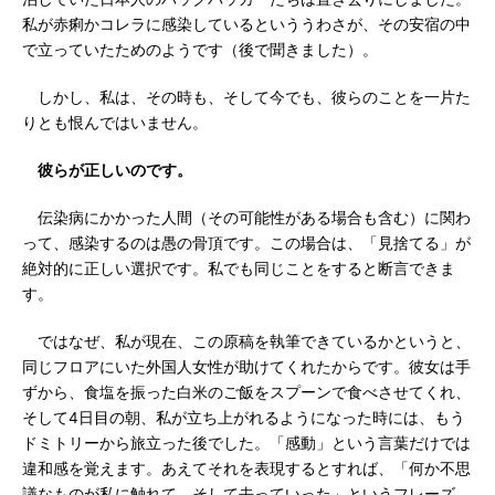
私が赤痢かコレラに感染しているといううわさが、その安宿の中
で立っていたためのようです（後で聞きました）。
しかし、私は、その時も、そして今でも、彼らのことを一片た
りとも恨んではいません。
彼らが正しいのです。
伝染病にかかった人間（その可能性がある場合も含む）に関わ
って、感染するのは愚の骨頂です。この場合は、「見捨てる」が
絶対的に正しい選択です。私でも同じことをすると断言できま
す。
ではなぜ、私が現在、この原稿を執筆できているかというと、
同じフロアにいた外国人女性が助けてくれたからです。彼女は手
ずから、食塩を振った白米のご飯をスプーンで食べさせてくれ、
そして4日目の朝、私が立ち上がれるようになった時には、もう
ドミトリーから旅立った後でした。「感動」という言葉だけでは
違和感を覚えます。あえてそれを表現するとすれば、「何か不思
議なものが私に触れて、そして去っていった」というフレーズ