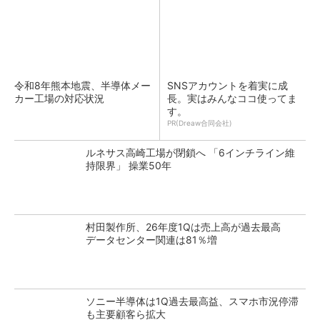
令和8年熊本地震、半導体メー
SNSアカウントを着実に成
カー工場の対応状況
長。実はみんなココ使ってま
す。
PR(Dreaw合同会社)
ルネサス高崎工場が閉鎖へ 「6インチライン維
持限界」 操業50年
村田製作所、26年度1Qは売上高が過去最高
データセンター関連は81％増
ソニー半導体は1Q過去最高益、スマホ市況停滞
も主要顧客ら拡大