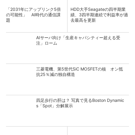
「2031年にアップリンク5倍
HDD大手Seagateの四半期業
の可能性」 AI時代の通信課
績、3四半期連続で利益率が過
題
去最高を更新
AIサーバ向け「生産キャパシティー超える受
注」ローム
三菱電機、第5世代SiC MOSFETの核 オン抵
抗25％減の独自構造
四足歩行の肝は？ 写真で見るBoston Dynamic
s「Spot」分解展示