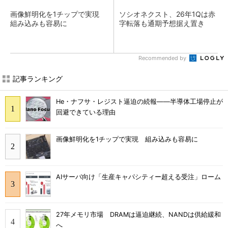
画像鮮明化を1チップで実現
ソシオネクスト、26年1Qは赤
組み込みも容易に
字転落も通期予想据え置き
Recommended by
記事ランキング
He・ナフサ・レジスト逼迫の続報――半導体工場停止が
回避できている理由
画像鮮明化を1チップで実現 組み込みも容易に
AIサーバ向け「生産キャパシティー超える受注」ローム
27年メモリ市場 DRAMは逼迫継続、NANDは供給緩和
へ