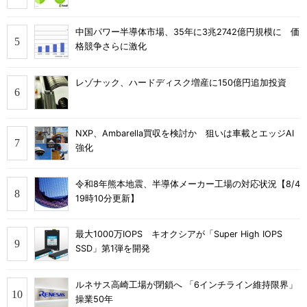
中国パワー半導体市場、35年に3兆2742億円規模に 価
格競争さらに激化
レゾナック、ハードディスク増産に150億円追加投資
NXP、Ambarella買収を検討か 狙いは車載とエッジAI
強化
令和8年熊本地震、半導体メーカー工場の対応状況【8/4
19時10分更新】
最大1000万IOPS キオクシアが「Super High IOPS
SSD」第1弾を開発
ルネサス高崎工場が閉鎖へ 「6インチライン維持限界」
操業50年