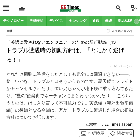
テクノロジー
先端技術
デバイス
センシング
通信
無線
部品/材料
連載
2013年1月22日
「英語に愛されないエンジニア」のための新行動論（13）
トラブル遭遇時の初動方針は、「とにかく逃げ
る！」
（1/4 ページ）
どれだけ周到に準備をしたとしても完全には回避できない――。
悲しいかな、トラブルとはそういうものです。悪天候でフライト
がキャンセルされたり、怖い兄ちゃんが地下鉄に乗り込んできた
り、“昼の”歓楽街でネーチャンにまとわりつかれたり……こうい
うものは、はっきり言って不可抗力です。実践編（海外出張準備
編）の後編となる今回は、万が一トラブルに遭遇した場合の初動
方針についてお話します。
[江端智一，EE Times Japan]
PC用表示
関連情報