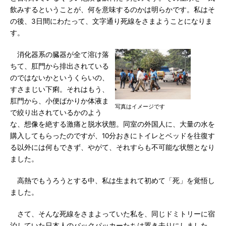
飲みするということが、何を意味するのかは明らかです。私はそ
の後、3日間にわたって、文字通り死線をさまようことになりま
す。
消化器系の臓器が全て溶け落
ちて、肛門から排出されている
のではないかというくらいの、
すさまじい下痢。それはもう、
肛門から、小便ばかりか体液ま
写真はイメージです
で絞り出されているかのよう
な、想像を絶する激痛と脱水状態。同室の外国人に、大量の水を
購入してもらったのですが、10分おきにトイレとベッドを往復す
る以外には何もできず、やがて、それすらも不可能な状態となり
ました。
高熱でもうろうとする中、私は生まれて初めて「死」を覚悟し
ました。
さて、そんな死線をさまよっていた私を、同じドミトリーに宿
泊していた日本人のバックパッカーたちは置き去りにしました。