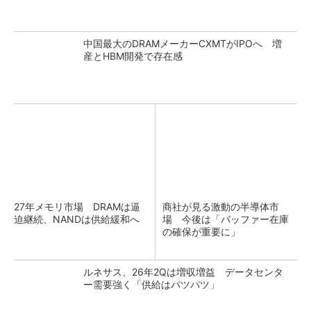
中国最大のDRAMメーカーCXMTがIPOへ 増
産とHBM開発で存在感
27年メモリ市場 DRAMは逼
商社が見る激動の半導体市
迫継続、NANDは供給緩和へ
場 今後は「バッファー在庫
の確保が重要に」
ルネサス、26年2Qは増収増益 データセンタ
ー需要強く「供給はパツパツ」