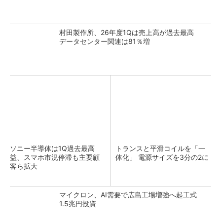
村田製作所、26年度1Qは売上高が過去最高
データセンター関連は81％増
ソニー半導体は1Q過去最高
トランスと平滑コイルを「一
益、スマホ市況停滞も主要顧
体化」 電源サイズを3分の2に
客ら拡大
マイクロン、AI需要で広島工場増強へ起工式
1.5兆円投資