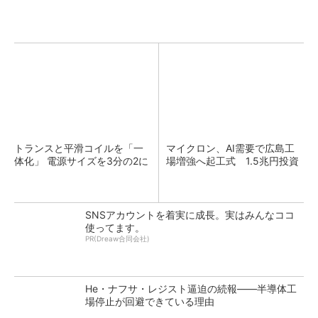
トランスと平滑コイルを「一
マイクロン、AI需要で広島工
体化」 電源サイズを3分の2に
場増強へ起工式 1.5兆円投資
SNSアカウントを着実に成長。実はみんなココ
使ってます。
PR(Dreaw合同会社)
He・ナフサ・レジスト逼迫の続報――半導体工
場停止が回避できている理由