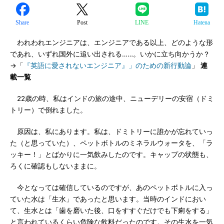
Share
Post
LINE
Hatena
われわれエンジニアは、エンジニアである以上、どのような形
であれ、いずれ国外に追い出される……。いかに立ち向かうか？
→「
『英語に愛されないエンジニア』」のための新行動論
」
連
載一覧
22歳の時、私はインドの旅の途中、ニューデリーの安宿（ドミ
トリー）で倒れました。
原因は、私にあります。私は、ドミトリーに誰かが忘れていっ
た（と思っていた）、ペットボトルのミネラルウォータを、「ラ
ッキー！」とばかりに一気飲みしたのです。キャップの状態も、
ろくに確認もしないままに。
今となっては確信しているのですが、あのペットボトルに入っ
ていた水は「生水」であったと思います。当時のインドにおい
て、生水とは「歯を磨いた後、口をすすぐだけでも下痢をする」
と言われているくらい危険な飲料だったのです。その生水を一気