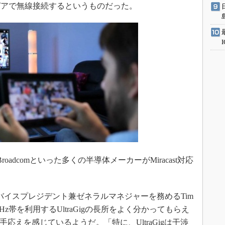
ピアで無線接続するというものだった。
、Broadcomといった多くの半導体メーカーがMiracast対応
部門のバイスプレジデント兼ゼネラルマネジャーを務めるTim
GHz帯を利用するUltraGigの長所をよく分かってもらえ
応えを感じているようだ。「特に、UltraGigは干渉