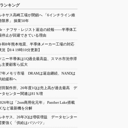
ランキング
ルネサス高崎工場が閉鎖へ 「6インチライン維
持限界」 操業50年
He・ナフサ・レジスト逼迫の続報――半導体工
場停止が回避できている理由
令和8年熊本地震、半導体メーカー工場の対応
状況【8/4 19時10分更新】
ソニー半導体は1Q過去最高益、スマホ市況停滞
も主要顧客ら拡大
27年メモリ市場 DRAMは逼迫継続、NANDは
供給緩和へ
村田製作所、26年度1Qは売上高が過去最高 デ
ータセンター関連は81％増
2026年は「2nm商用化元年」 Panther Lake搭載
PCなど最新機を分解
ルネサス、26年2Qは増収増益 データセンター
需要強く「供給はパツパツ」