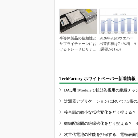
半導体製品の信頼性と
2026年2Qのウエハー
サプライチェーンにお
出荷面積は7.4％増 A
けるトレーサビリティ
I需要がけん引
の重要性（後編）
TechFactory ホワイトペーパー新着情報
DAQ用?Moduleで状態監視用の絶縁
計測器アプリケーションにおいて7.5桁
接合部の微小な抵抗変化をどう捉える？
微細配線間の絶縁劣化をどう捉える？ 
次世代電池の性能を担保する、電極表面