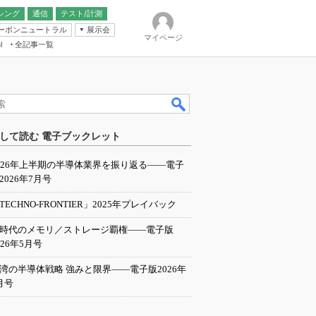
シング
通信
テスト/計測
ーボンニュートラル
展示会
マイページ
全記事一覧
l
ンピューティング
して読む 電子ブックレット
IER
026年上半期の半導体業界を振り返る――電子
2026年7月号
TECHNO-FRONTIER」2025年プレイバック
I時代のメモリ／ストレージ覇権――電子版
026年5月号
湾の半導体戦略 強みと限界――電子版2026年
月号