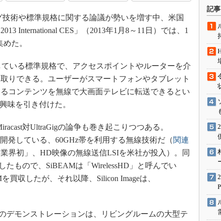
術を知る
記事
グ技術や標準規格に関する論議が勢いを増す中、米国
エンジニア”が仕掛けた社内
念の180日
nternational CES」（2013年1月8～11日）では、1
ションは日本を救うのか
を集めた。
IoT通信
anceが策定している標準規格で、アクセスポイントやルーターを介
ナリスト「未来展望」
り取りできる。ユーザーがスマートフォンやタブレット
愛されないエンジニア」の
いるコンテンツを無線で大画面テレビに転送できるとい
行動論
の興味を引き付けた。
racast対UltraGigの論争も巻き起こりつつある。
ageが独自に開発している、60GHz帯を利用する無線技術だ（
関連
業界初」、HD映像の無線送信LSIを米社が投入）。同
たもので、SiBEAMは「WirelessHD」と呼んでい
BEAMを買収したが、それ以降、Silicon Imageは、
。
traGigのデモンストレーションは、リビングルームの大型テ