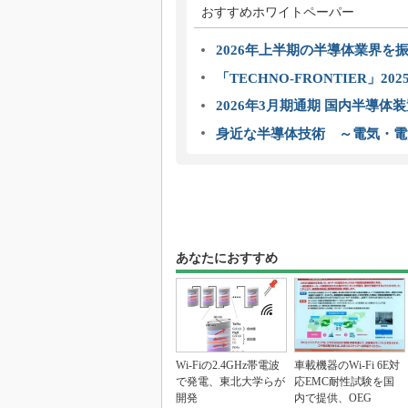
おすすめホワイトペーパー
2026年上半期の半導体業界を振
「TECHNO-FRONTIER」2
2026年3月期通期 国内半導体
身近な半導体技術 ～電気・電
あなたにおすすめ
Wi-Fiの2.4GHz帯電波
車載機器のWi-Fi 6E対
で発電、東北大学らが
応EMC耐性試験を国
開発
内で提供、OEG