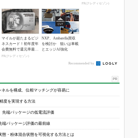
1.125%
PR(クレディセゾン)
マイルが超たまるビジ
NXP、Ambarella買収
ネスカード！初年度年
を検討か 狙いは車載
会費無料で還元率最大
とエッジAI強化
1.125%
PR(クレディセゾン)
Recommended by
PR
チャンネルを構成、位相マッチングが容易に
の精度を実現する方法
 先端パッケージの低電流評価
先端パッケージ評価の最前線
状態・粉体混合状態を可視化する方法とは