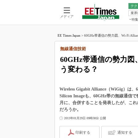
テク
業界
電池／エネル
ア
メディア
特
メ
福田昭の
LS
EE Times Japan
>
60GHz帯通信の勢力図、Wi-Fi Allian
福田昭の
マ
湯之上隆
無線通信技術
FP
大山聡の
60GHz帯通信の勢力図、Wi
大原雄介
う変わる？
ック
リタイア
学漂流記
Wireless Gigabit Alliance
世界を「
Silicon Imageも、60GHz帯の無線通信
月に、合併することを発表したが、これに
踊るバズワ
Buzzwo
だろうか。
この10
2013年01月29日 09時38分 公開
で起こる
製品分解
印刷する
通知する