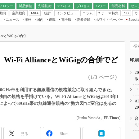
ノロジー
製品解剖
先端技術
デバイス
プロセス
パワー
部品材料
セン
動向
企業動向
統計
インタビュー
コラム
テーマ特集
カ
M&A
5G
ギー
ナログ
無線
集
ニュース
海外
国内
連載
電子版
読者登録
ホワイトペーパー
Specia
フィジカルAI
IoT・エッジコ
モリ
EXPO
Microchip情報
ストレージ通信
EE Times Japan×EDN Japan統合電
エッジAI
子版
I
SEMICON Japan
ceとWiGigの合併...
デバイス通信
パワーエレクトロニクス
電子ブックレット
イコン
CEATEC
のナノフォーカス
半導体後工程
GA
EdgeTech＋
業界スコープ
-Fi AllianceとWiGigの合併でど
読者調査（EE Times Research）
印刷
TECHNO-FRONT
のエレ・組み込みプレイバ
カーボンニュートラル
2
人とくるま展
（1/3 ページ）
版
IoT
直前エンジニアの社会人大
電源設計（EDN Japan）
（WiGig）は、60GHz帯を利用する無線通信の規格策定に取り組んできた。
「
数字」で回してみよう
で独自の規格を手掛けている。Wi-Fi AllianceとWiGigは2013年1
エレクトロニクス入門（EDN
A
Japan）
よって60GHz帯の無線通信規格の“勢力図”に変化はあるの
ード ～Behind the
2
rd
年で起こったこと、次の10年
[Junko Yoshida，
EE Times
]
台
こと
4
で探るアジアの新トレンド
見る
Share