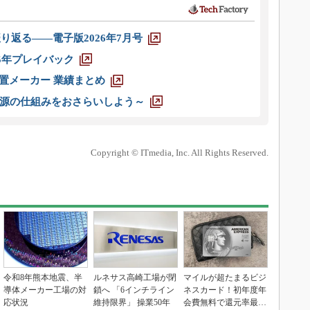
り返る――電子版2026年7月号
025年プレイバック
装置メーカー 業績まとめ
源の仕組みをおさらいしよう～
Copyright © ITmedia, Inc. All Rights Reserved.
令和8年熊本地震、半
ルネサス高崎工場が閉
マイルが超たまるビジ
導体メーカー工場の対
鎖へ 「6インチライン
ネスカード！初年度年
応状況
維持限界」 操業50年
会費無料で還元率最大