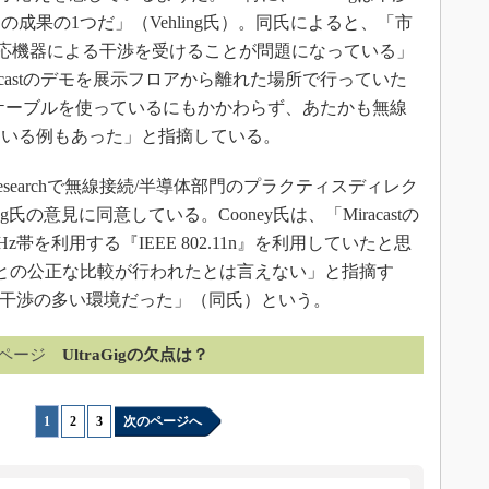
成果の1つだ」（Vehling氏）。同氏によると、「市
i-Fi対応機器による干渉を受けることが問題になっている」
acastのデモを展示フロアから離れた場所で行っていた
ケーブルを使っているにもかかわらず、あたかも無線
ている例もあった」と指摘している。
searchで無線接続/半導体部門のプラクティスディレク
ling氏の意見に同意している。Cooney氏は、「Miracastの
Hz帯を利用する『IEEE 802.11n』を利用していたと思
Gigとの公正な比較が行われたとは言えない」と指摘す
に干渉の多い環境だった」（同氏）という。
ページ
UltraGigの欠点は？
1
|
2
|
3
次のページへ