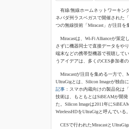
光伝送技
有線/無線ホームネットワーキン
“異端児
改革、執
ネバダ州ラスベガスで開催された「2013 I
イノベー
つの無線技術「Miracast」が注目
JASA発
Miracastは、Wi-Fi Alli
IHSア
さずに機器同士で直接データをや
「英語に
端末などの携帯型機器で視聴して
ための新
うアイデアは、多くのCES参加者
Miracastが注目を集める一方で、Mi
UltraGigとは、Silicon Im
記事
：スマホ内蔵向けの製品化は「
技術は、もともとはSiBEAMが開発し
た。Silicon Imageは2011年にSi
WirelessHDをUltraGigと呼んでいる
CESで行われたMiracastとUl