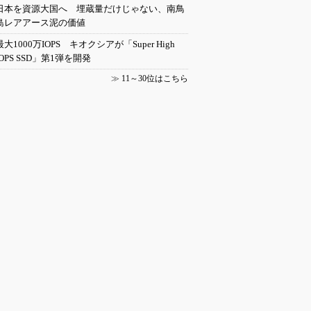
日本を資源大国へ 埋蔵量だけじゃない、南鳥
島レアアース泥の価値
最大1000万IOPS キオクシアが「Super High
IOPS SSD」第1弾を開発
≫
11～30位はこちら