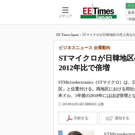
テク
業界
電池／エネル
ア
メディア
特
メ
福田昭の
LS
EE Times Japan
>
STマイクロが日韓地区の売上高を201
福田昭の
マ
湯之上隆
ビジネスニュース 企業動向
FP
大山聡の
STマイクロが日韓地区
大原雄介
2012年比で倍増
ック
リタイア
学漂流記
STMicroelectronics（STマ
区」と位置付ける。両地区における同社の
世界を「
米ドル、5年後の2018年にはほぼ倍増
踊るバズワ
2013年03月14日 08時00分 公開
Buzzwo
この10
印刷する
通知する
で起こる
製品分解
STMicroele