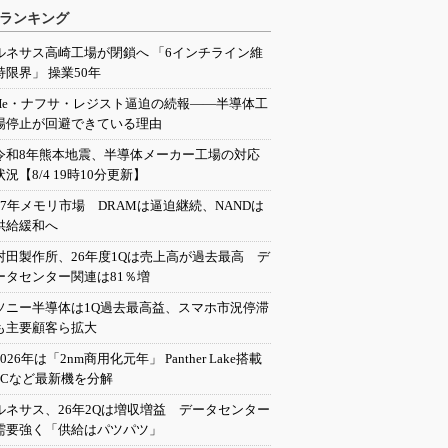
ランキング
ルネサス高崎工場が閉鎖へ 「6インチライン維
持限界」 操業50年
He・ナフサ・レジスト逼迫の続報――半導体工
場停止が回避できている理由
令和8年熊本地震、半導体メーカー工場の対応
状況【8/4 19時10分更新】
27年メモリ市場 DRAMは逼迫継続、NANDは
供給緩和へ
村田製作所、26年度1Qは売上高が過去最高 デ
ータセンター関連は81％増
ソニー半導体は1Q過去最高益、スマホ市況停滞
も主要顧客ら拡大
2026年は「2nm商用化元年」 Panther Lake搭載
PCなど最新機を分解
ルネサス、26年2Qは増収増益 データセンター
需要強く「供給はパツパツ」