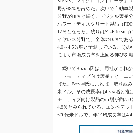
MEMS、マイクロコントローラ」（
野が38％を占めた。次いで自動車製
分野が18％と続く。デジタル製品分
パワー・ディスクリート製品（PD
12％となった。残りはST-Ericsso
イヤレス分野で、全体の16％である
4.0～4.5％増と予測している。
により市場成長率を上回る伸びを
続いてBozotti氏は、同社がこ
ートモーティブ向け製品」と「エン
げた。Bozotti氏によれば、取り組
米ドル、その成長率は4.3％増と
モーティブ向け製品の市場が約730億
4.8％とみられている。エンベデ
670億米ドルで、年平均成長率は4.