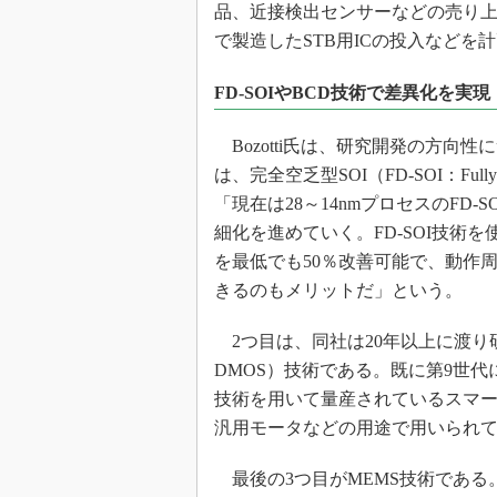
品、近接検出センサーなどの売り上
で製造したSTB用ICの投入などを
FD-SOIやBCD技術で差異化を実現
Bozotti氏は、研究開発の方向
は、完全空乏型SOI（FD-SOI：Fully Dep
「現在は28～14nmプロセスのFD
細化を進めていく。FD-SOI技術
を最低でも50％改善可能で、動作周
きるのもメリットだ」という。
2つ目は、同社は20年以上に渡り研究
DMOS）技術である。既に第9世代
技術を用いて量産されているスマ
汎用モータなどの用途で用いられ
最後の3つ目がMEMS技術である