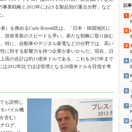
術を知る
記事
の事業戦略と2013年における製品別の重点分野」など
エンジニア”が仕掛けた社内
た。
念の180日
ションは日本を救うのか
務めるCarlo Bozotti氏は、「日本・韓国地区に
IoT通信
し、技術革新のスピードも早い。新たな戦略に取り組む
た。特に、自動車やデジタル家電などの分野では、高い
ナリスト「未来展望」
向性に対する影響力を持つ企業が多いからだ。現在、日
愛されないエンジニア」の
行動論
高の合計は約11億米ドルである。これを2015年まで
年には2012年比でほぼ倍増となる20億米ドルを目指す考
ついても説明し
（モバイル機
onを含む）
アナログ、