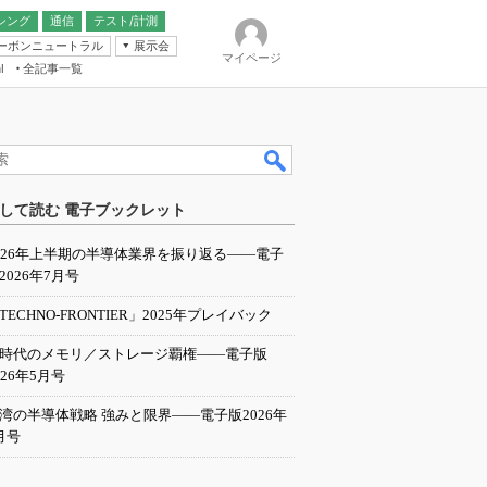
シング
通信
テスト/計測
ーボンニュートラル
展示会
マイページ
全記事一覧
l
ンピューティング
して読む 電子ブックレット
IER
026年上半期の半導体業界を振り返る――電子
2026年7月号
TECHNO-FRONTIER」2025年プレイバック
I時代のメモリ／ストレージ覇権――電子版
026年5月号
湾の半導体戦略 強みと限界――電子版2026年
月号