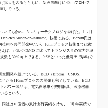
げ拡大を図るとともに、新興国向けに40nmプロセス
計画している。
性についても触れ、3つのキーテクノロジを挙げた。1つ目
leted Silicon-on-Insulator）技術である。Bozotti氏は
-SOI技術を共同開発中だが、10nmプロセス技術までは微
を使えば、バルクCMOSに比べてトランジスタの電力効率
波数も30％向上できる。0.6Vといった低電圧で駆動で
開発を続けている、BCD（Bipolar、CMOS、
に当たる110nmプロセスの開発も完了している。BCD
ートパワー製品は、電気自動車や照明器具、医療機器、
ているという。
。同社は10億個の累計出荷実績を持ち、「昨年実績で