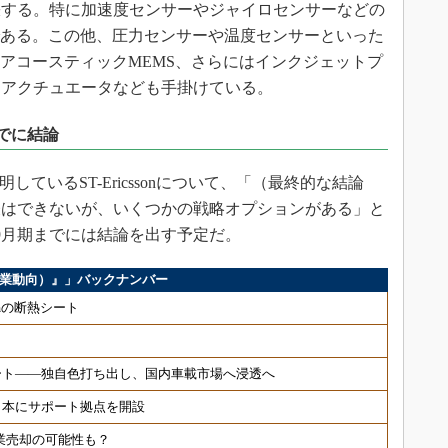
張する。特に加速度センサーやジャイロセンサーなどの
である。この他、圧力センサーや温度センサーといった
のアコースティックMEMS、さらにはインクジェットプ
ロアクチュエータなども手掛けている。
月までに結論
明しているST-Ericssonについて、「（最終的な結論
表はできないが、いくつかの戦略オプションがある」と
～9月期までには結論を出す予定だ。
ス（企業動向）』」バックナンバー
μmの断熱シート
ート――独自色打ち出し、国内車載市場へ浸透へ
日本にサポート拠点を開設
事業売却の可能性も？