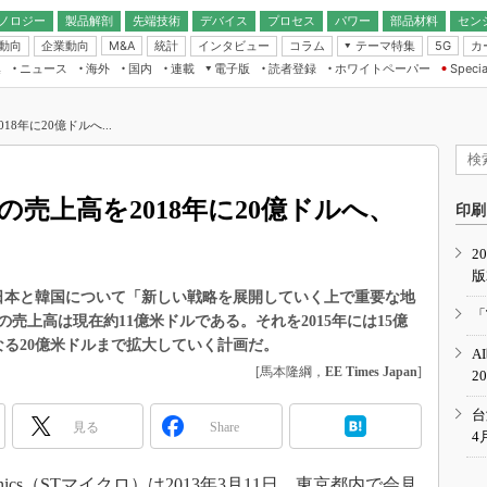
ノロジー
製品解剖
先端技術
デバイス
プロセス
パワー
部品材料
セン
動向
企業動向
統計
インタビュー
コラム
テーマ特集
カ
M&A
5G
ギー
ナログ
無線
集
ニュース
海外
国内
連載
電子版
読者登録
ホワイトペーパー
Specia
フィジカルAI
IoT・エッジコ
モリ
EXPO
Microchip情報
ストレージ通信
EE Times Japan×EDN Japan統合電
エッジAI
子版
I
SEMICON Japan
8年に20億ドルへ...
デバイス通信
パワーエレクトロニクス
電子ブックレット
イコン
CEATEC
のナノフォーカス
半導体後工程
GA
EdgeTech＋
業界スコープ
の売上高を2018年に20億ドルへ、
読者調査（EE Times Research）
印刷
TECHNO-FRONT
のエレ・組み込みプレイバ
カーボンニュートラル
2
人とくるま展
版
IoT
直前エンジニアの社会人大
イクロ）は、日本と韓国について「新しい戦略を展開していく上で重要な地
電源設計（EDN Japan）
「
売上高は現在約11億米ドルである。それを2015年には15億
数字」で回してみよう
エレクトロニクス入門（EDN
となる20億米ドルまで拡大していく計画だ。
A
Japan）
ード ～Behind the
[馬本隆綱，
EE Times Japan
]
2
rd
年で起こったこと、次の10年
台
見る
Share
こと
4
で探るアジアの新トレンド
ctronics（STマイクロ）は2013年3月11日、東京都内で会見