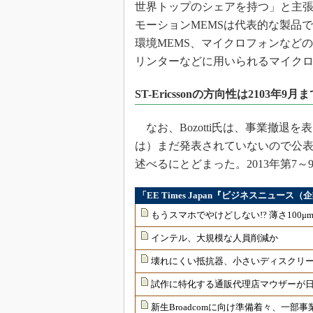
世界トップのシェアを持つ」と主
モーションMEMSは代表的な製品
環境MEMS、マイクロフォンなど
リンターなどに用いられるマイク
ST-Ericssonの方向性は2103年9
なお、Bozotti氏は、事業撤退を表
は）まだ発表されていないので公
述べるにとどまった。2013年第7
「EE Times Japan『ビジネスニュー
もうスマホでやけどしない!? 薄さ100
インテル、大規模な人員削減か
壊れにくい抵抗器、小さいディスクリ
試作に特化する通販代理店マウザーが
新生Broadcomに向け準備着々、一部