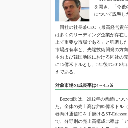
光伝送技
を開き、「今後
“異端児
について説明し
改革、執
イノベー
同社の社長兼CEO（最高経営責任者）を
JASA発
は多くのリーディング企業が存在
上で重要な市場である」と強調し
IHSア
市場占有率と、先端技術開発の方
「英語に
ための新
本および韓国地区における同社の売上
に15億米ドルとし、5年後の2018
えである。
対象市場の成長率は4～4.5％
Bozotti氏は、2012年の業績に
た。全体の売上高は約85億米ドル
器向け通信ICを手掛けるST-Ericss
で、分野別の売上高構成比率は「