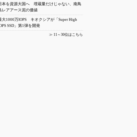
日本を資源大国へ 埋蔵量だけじゃない、南鳥
島レアアース泥の価値
最大1000万IOPS キオクシアが「Super High
IOPS SSD」第1弾を開発
≫
11～30位はこちら