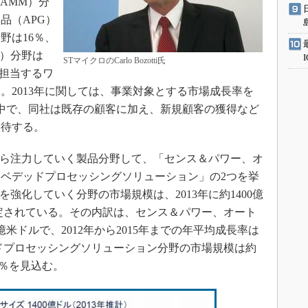
AMM）分
品（APG）
野は16％、
P）分野は
STマイクロのCarlo Bozotti氏
nが担当するワ
。2013年に関しては、事業対象とする市場成長率を
その中で、同社は既存の顧客に加え、新規顧客の獲得など
期待する。
れから注力していく製品分野して、「センス＆パワー、オ
ベデッドプロセッシングソリューション」の2つを挙
みを強化していく分野の市場規模は、2013年に約1400億
推定されている。その内訳は、センス＆パワー、オート
米ドルで、2012年から2015年までの年平均成長率は
ッドプロセッシングソリューション分野の市場規模は約
4％を見込む。