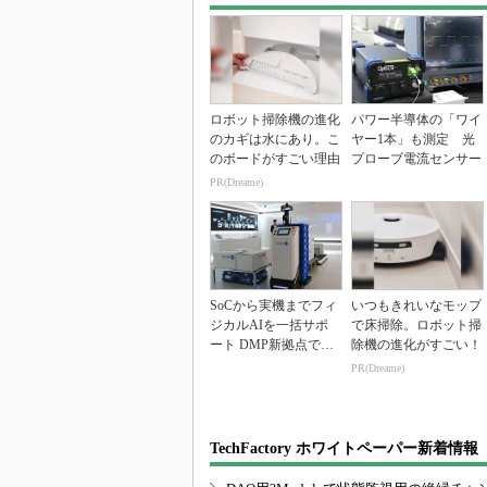
ロボット掃除機の進化
パワー半導体の「ワイ
のカギは水にあり。こ
ヤー1本」も測定 光
のボードがすごい理由
プローブ電流センサー
PR(Dreame)
SoCから実機までフィ
いつもきれいなモップ
ジカルAIを一括サポ
で床掃除。ロボット掃
ート DMP新拠点で展
除機の進化がすごい！
開加速
PR(Dreame)
TechFactory ホワイトペーパー新着情報