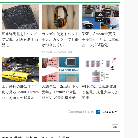
画像鮮明化を1チップ
ガシガシ使えるヘッド
NXP、Ambarella買収
で実現 組み込みも容
ホン。カッターでも傷
を検討か 狙いは車載
易に
がつきにくい
とエッジAI強化
PR(Marshall Group AB)
四足歩行の肝は？ 写
2026年は「2nm商用化
Wi-Fiの2.4GHz帯電波
真で見るBoston Dynam
元年」 Panther Lake搭
で発電、東北大学らが
ics「Spot」分解展示
載PCなど最新機を分...
開発
Recommended by
PR