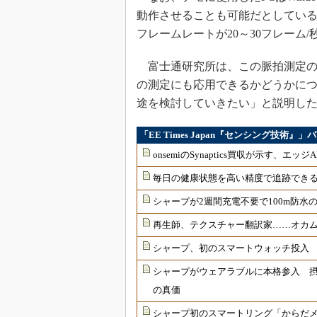
動作させることも可能だとしている
フレームレートが20～30フレーム
富士通研究所は、この脈拍測定の技
の測定にも応用できるかどうかに
途を検討していきたい」と説明し
「EE Times Japan『センシング技術』
onsemiのSynaptics買収が示す、エッ
毎日の健康状態を高い精度で追跡できる「Ou
シャープが2週間充電不要で100m防水
再生師、テクスチャー翻訳家……オカムラ
シャープ、初のスマートウォッチ投入 “
シャープがウェアラブルに本格参入 摂
の真価
シャープ初のスマートリング「からだメイ