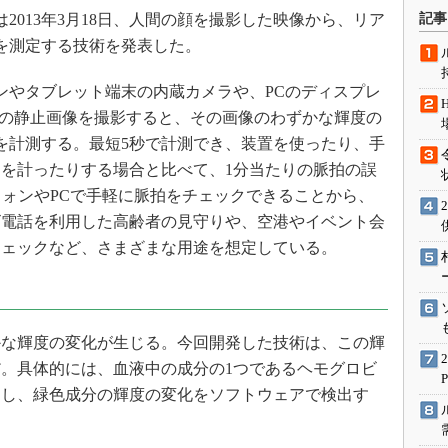
術を知る
013年3月18日、人間の顔を撮影した映像から、リア
記事
エンジニア”が仕掛けた社内
を測定する技術を発表した。
念の180日
ションは日本を救うのか
やタブレット端末の内蔵カメラや、PCのディスプレ
IoT通信
顔の静止画像を撮影すると、その画像のわずかな輝度の
を計測する。最短5秒で計測でき、装置を使ったり、手
ナリスト「未来展望」
を計ったりする場合と比べて、1分当たりの脈拍の誤
愛されないエンジニア」の
行動論
フォンやPCで手軽に脈拍をチェックできることから、
ビ電話を利用した高齢者の見守りや、空港やイベント会
チェックなど、さまざまな用途を想定している。
な輝度の変化が生じる。今回開発した技術は、この輝
。具体的には、血液中の成分の1つであるヘモグロビ
用し、緑色成分の輝度の変化をソフトウェアで検出す