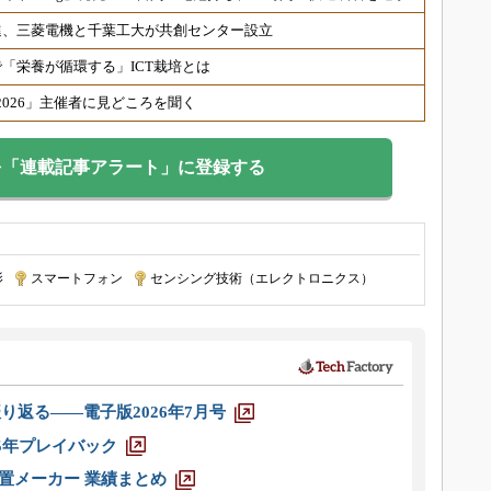
進、三菱電機と千葉工大が共創センター設立
「栄養が循環する」ICT栽培とは
 2026」主催者に見どころを聞く
を「連載記事アラート」に登録する
影
|
スマートフォン
|
センシング技術（エレクトロニクス）
り返る――電子版2026年7月号
025年プレイバック
装置メーカー 業績まとめ