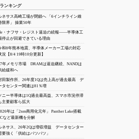
ランキング
ルネサス高崎工場が閉鎖へ 「6インチライン維
持限界」 操業50年
He・ナフサ・レジスト逼迫の続報――半導体工
場停止が回避できている理由
令和8年熊本地震、半導体メーカー工場の対応
状況【8/4 19時10分更新】
27年メモリ市場 DRAMは逼迫継続、NANDは
供給緩和へ
村田製作所、26年度1Qは売上高が過去最高 デ
ータセンター関連は81％増
ソニー半導体は1Q過去最高益、スマホ市況停滞
も主要顧客ら拡大
2026年は「2nm商用化元年」 Panther Lake搭載
PCなど最新機を分解
ルネサス、26年2Qは増収増益 データセンター
需要強く「供給はパツパツ」