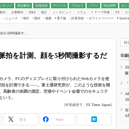
ノロジー
製品解剖
先端技術
デバイス
プロセス
パワー
部品材料
セン
動向
企業動向
統計
インタビュー
コラム
テーマ特集
カ
M&A
5G
ギー
ナログ
無線
集
ニュース
海外
国内
連載
電子版
読者登録
ホワイトペーパー
Specia
フィジカルAI
IoT・エッジコ
モリ
EXPO
Microchip情報
ストレージ通信
EE Times Japan×EDN Japan統合電
エッジAI
子版
I
SEMICON Japan
を5秒間撮影す...
デバイス通信
パワーエレクトロニクス
電子ブックレット
イコン
CEATEC
のナノフォーカス
半導体後工程
GA
EdgeTech＋
業界スコープ
脈拍を計測、顔を5秒間撮影するだ
読者調査（EE Times Research）
印刷
TECHNO-FRONT
のエレ・組み込みプレイバ
カーボンニュートラル
2
人とくるま展
版
IoT
直前エンジニアの社会人大
カメラ、PCのディスプレイに取り付けられたWebカメラを使
電源設計（EDN Japan）
「
脈拍を計測できる――。富士通研究所が、このような技術を開
数字」で回してみよう
エレクトロニクス入門（EDN
、高齢者の体調の測定、空港やイベント会場でのセキュリテ
A
Japan）
ード ～Behind the
という。
2
rd
[村尾麻悠子，
EE Times Japan
]
年で起こったこと、次の10年
台
こと
4
見る
Share
で探るアジアの新トレンド