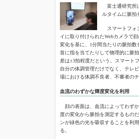
光伝送技
富士通研究所は2
“異端児
ルタイムに脈拍
改革、執
イノベー
スマートフォン
JASA発
イに取り付けられたWebカメラで
変化を基に、1分間当たりの脈拍数
IHSア
首に指を当てたりして物理的に脈拍
「英語に
ための新
差は±3拍程度だという。スマート
自分の体調管理だけでなく、テレ
場における体調不良者、不審者の
血流のわずかな輝度変化を利用
顔の表面は、血流によってわずか
度の変化から脈拍を測定するものだ
ンが緑色の光を吸収することを利
る。