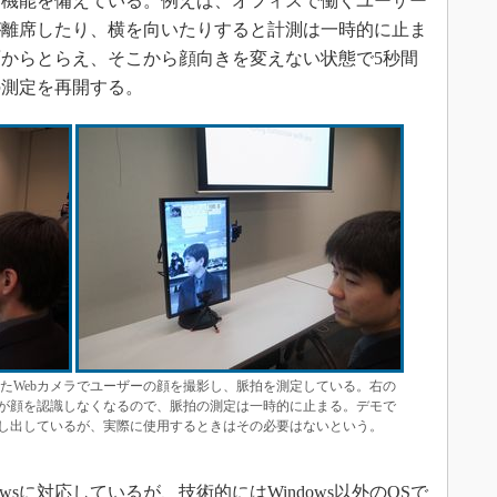
る機能を備えている。例えば、オフィスで働くユーザー
が離席したり、横を向いたりすると計測は一時的に止ま
からとらえ、そこから顔向きを変えない状態で5秒間
の測定を再開する。
たWebカメラでユーザーの顔を撮影し、脈拍を測定している。右の
が顔を認識しなくなるので、脈拍の測定は一時的に止まる。デモで
し出しているが、実際に使用するときはその必要はないという。
wsに対応しているが、技術的にはWindows以外のOSで