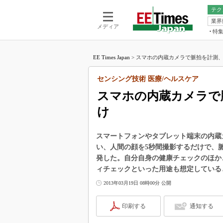
テク
業界
電池／エネル
ア
メディア
特
メ
福田昭の
LS
EE Times Japan
>
スマホの内蔵カメラで脈拍を計測、顔
福田昭の
マ
湯之上隆
センシング技術 医療/ヘルスケア
FP
大山聡の
スマホの内蔵カメラで
大原雄介
け
ック
リタイア
学漂流記
スマートフォンやタブレット端末の内蔵
い、人間の顔を5秒間撮影するだけで、
世界を「
発した。自分自身の健康チェックのほか
踊るバズワ
ィチェックといった用途も想定している
Buzzwo
2013年03月19日 08時00分 公開
この10
で起こる
印刷する
通知する
製品分解