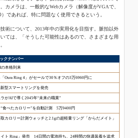
。カメラは、一般的なWebカメラ（解像度がVGAで、
/秒）であれば、特に問題なく使用できるという。
術について、2013年中の実用化を目指す。脈拍以外
ついては、「そうした可能性はあるので、さまざまな用
た。
」バックナンバー
ジAIの本格到来
ra Ring 4」がセールで30％オフの3万6960円に
の新型スマートリングを発売
がAIで導く2045年“未来の職業”
食べたカロリー”を自動計測 5万9400円
取カロリー計測ウォッチと2.1gの超軽量リング「からだメイト」
ト Ring」発売 14日間の電池持ち、24時間の快適装着を追求