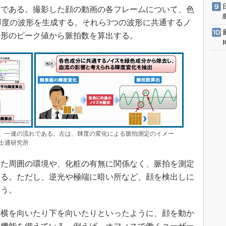
である。撮影した顔の動画の各フレームについて、色
輝度の波形を生成する。それら3つの波形に共通するノ
波形のピーク値から脈拍数を算出する。
、一連の流れである。左は、輝度の変化による脈拍測定のイメー
士通研究所
た周囲の環境や、化粧の有無に関係なく、脈拍を測定
する。ただし、逆光や極端に暗い所など、顔を検出しに
いう。
横を向いたり下を向いたりといったように、顔を動か