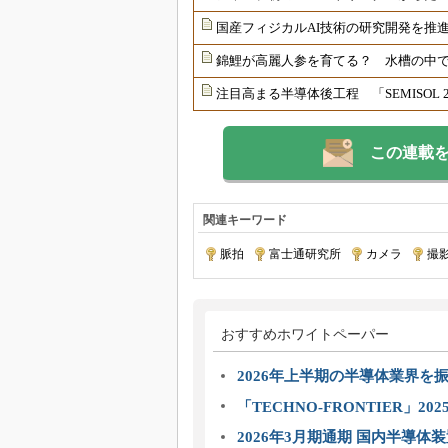
国産フィジカルAI技術の研究開発を推
錦鯉が高麗人参を育てる？ 水槽の中で
注目高まる半導体後工程 「SEMISOL
この連載
関連キーワード
脈拍
|
富士通研究所
|
カメラ
|
撮
おすすめホワイトペーパー
2026年上半期の半導体業界を振
「TECHNO-FRONTIER」2
2026年3月期通期 国内半導体