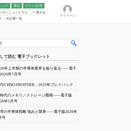
シング
通信
テスト/計測
ーボンニュートラル
展示会
マイページ
全記事一覧
l
ンピューティング
して読む 電子ブックレット
IER
026年上半期の半導体業界を振り返る――電子
2026年7月号
TECHNO-FRONTIER」2025年プレイバック
I時代のメモリ／ストレージ覇権――電子版
026年5月号
湾の半導体戦略 強みと限界――電子版2026年
月号