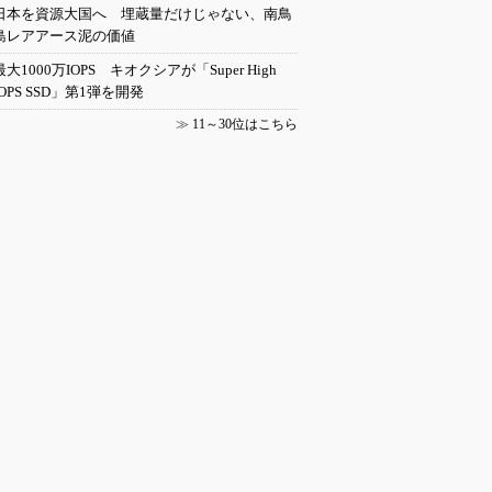
日本を資源大国へ 埋蔵量だけじゃない、南鳥
島レアアース泥の価値
最大1000万IOPS キオクシアが「Super High
IOPS SSD」第1弾を開発
≫
11～30位はこちら