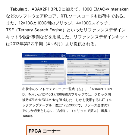
Tabulaは、ABAX2P1 3PLDに加えて、100G EMACやInterlaken
などのソフトウェアIPコア、RTLソースコードも出荷中である。
また、12×10Gと100G間のブリッジ、4×100Gスイッチ、
TSE（Ternary Search Engine）といったリファレンスデザイン
キットや設計事例などを用意した。リファレンスデザインキット
は2013年第2四半期（4～6月）より提供される。
出荷中のソフトウェアIPコア一覧表（左）。「ABAX2P1 3PL
D」を用いた12×10Gと100G間のブリッジでは、クロック周
波数471MHz/314MHzを達成した。しかも使用するLUT（ル
ックアップテーブル）数は12万2000で、リソース全体の2
1％しか必要としない（右側）。（クリックで拡大） 出典：
Tabula
FPGA コーナー