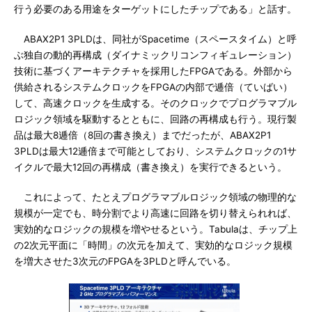
行う必要のある用途をターゲットにしたチップである」と話す。
ABAX2P1 3PLDは、同社がSpacetime（スペースタイム）と呼
ぶ独自の動的再構成（ダイナミックリコンフィギュレーション）
技術に基づくアーキテクチャを採用したFPGAである。外部から
供給されるシステムクロックをFPGAの内部で逓倍（ていばい）
して、高速クロックを生成する。そのクロックでプログラマブル
ロジック領域を駆動するとともに、回路の再構成も行う。現行製
品は最大8逓倍（8回の書き換え）までだったが、ABAX2P1
3PLDは最大12逓倍まで可能としており、システムクロックの1サ
イクルで最大12回の再構成（書き換え）を実行できるという。
これによって、たとえプログラマブルロジック領域の物理的な
規模が一定でも、時分割でより高速に回路を切り替えられれば、
実効的なロジックの規模を増やせるという。Tabulaは、チップ上
の2次元平面に「時間」の次元を加えて、実効的なロジック規模
を増大させた3次元のFPGAを3PLDと呼んでいる。