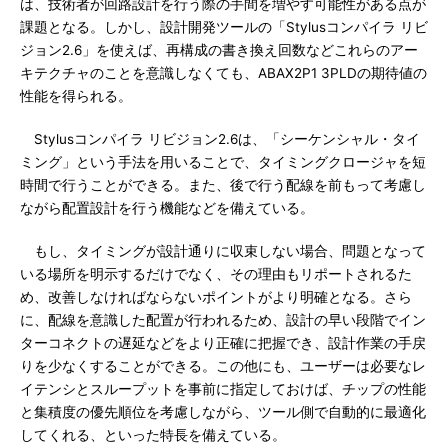
は、技術者が回路設計を行う際の手間を増やす可能性がある点が
課題となる。しかし、設計開発ツールの「Stylusコンパイラ リビ
ジョン2.6」を使えば、再構成の書き換え回数などこれらのアー
キテクチャのことを意識しなくても、ABAX2P1 3PLDの期待値の
性能を得られる。
Stylusコンパイラ リビジョン2.6は、「シーケンシャル・タイ
ミング」という手法を用いることで、タイミングクロージャを短
時間で行うことができる。また、後で行う配線を前もって考慮し
ながら配置設計を行う機能などを備えている。
もし、タイミングが設計通りに収束しない場合、問題となって
いる場所を明示するだけでなく、その理由もリポートされるた
め、改善しなければならないポイントがより明確となる。さら
に、配線を意識した配置が行われるため、設計の早い段階でイン
ターコネクトの遅延などをより正確に把握でき、設計作業の手戻
りを少なくすることができる。この他にも、ユーザーは必要なレ
イテンシとスループットを事前に指定しておけば、チップの性能
と集積度の優先順位を考慮しながら、ツール側で自動的に最適化
してくれる、といった特長を備えている。