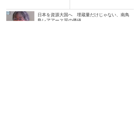
日本を資源大国へ 埋蔵量だけじゃない、南鳥
島レアアース泥の価値
三菱電機、第5世代SiC MOSFETの核 オン抵
抗25％減の独自構造
マイクロン、AI需要で広島工場増強へ起工式
1.5兆円投資