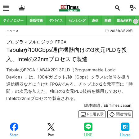
テクノロジー
先端技術
デバイス
センシング
通信
無線
部品/材料
ニュース
2013年3月29日
プログラマブルロジック FPGA
Tabulaが100Gbps通信機器向けの3次元PLDを投
入、Intelの22nmプロセスで製造
TabulaのFPGA「ABAX2P1 3PLD（Programmable Logic
Device）」は、100ギガビット/秒（Gbps）クラスの信号を扱う
通信機器などに向けたFPGAである。チップ上の2次元平面に「時
間」の次元を加えた、独自の3次元PLD技術を採用しており、
Intelの22nmプロセスで製造される。
[馬本隆綱，EE Times Japan]
PC用表示
関連情報
Share
Post
LINE
Hatena