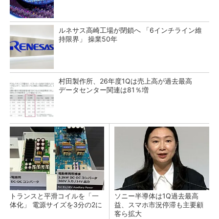
ルネサス高崎工場が閉鎖へ 「6インチライン維
持限界」 操業50年
村田製作所、26年度1Qは売上高が過去最高
データセンター関連は81％増
トランスと平滑コイルを「一
ソニー半導体は1Q過去最高
体化」 電源サイズを3分の2に
益、スマホ市況停滞も主要顧
客ら拡大