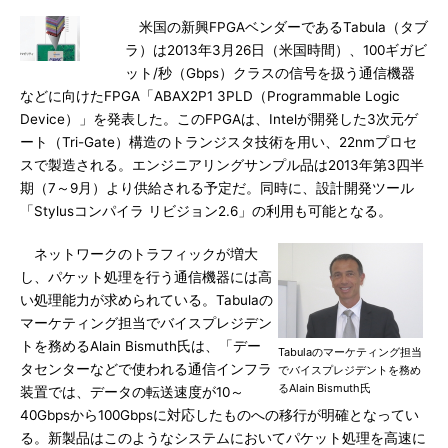
米国の新興FPGAベンダーであるTabula（タブ
ラ）は2013年3月26日（米国時間）、100ギガビ
ット/秒（Gbps）クラスの信号を扱う通信機器
などに向けたFPGA「ABAX2P1 3PLD（Programmable Logic
Device）」を発表した。このFPGAは、Intelが開発した3次元ゲ
ート（Tri-Gate）構造のトランジスタ技術を用い、22nmプロセ
スで製造される。エンジニアリングサンプル品は2013年第3四半
期（7～9月）より供給される予定だ。同時に、設計開発ツール
「Stylusコンパイラ リビジョン2.6」の利用も可能となる。
ネットワークのトラフィックが増大
し、パケット処理を行う通信機器には高
い処理能力が求められている。Tabulaの
マーケティング担当でバイスプレジデン
トを務めるAlain Bismuth氏は、「デー
Tabulaのマーケティング担当
タセンターなどで使われる通信インフラ
でバイスプレジデントを務め
るAlain Bismuth氏
装置では、データの転送速度が10～
40Gbpsから100Gbpsに対応したものへの移行が明確となってい
る。新製品はこのようなシステムにおいてパケット処理を高速に