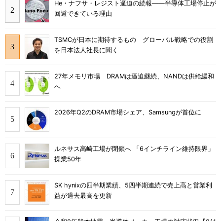
He・ナフサ・レジスト逼迫の続報――半導体工場停止が
回避できている理由
TSMCが日本に期待するもの グローバル戦略での役割
を日本法人社長に聞く
27年メモリ市場 DRAMは逼迫継続、NANDは供給緩和
へ
2026年Q2のDRAM市場シェア、Samsungが首位に
ルネサス高崎工場が閉鎖へ 「6インチライン維持限界」
操業50年
SK hynixの四半期業績、5四半期連続で売上高と営業利
益が過去最高を更新