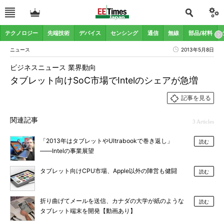
テクノロジー
先端技術
デバイス
センシング
通信
無線
部品/材料
ニュース
2013年5月8日
ビジネスニュース 業界動向
タブレット向けSoC市場でIntelのシェアが急増
記事を見る
関連記事
3 Articles
「2013年はタブレットやUltrabookで巻き返し」
読む
――Intelの事業展望
タブレット向けCPU市場、Apple以外の陣営も健闘
読む
折り曲げてメールを送信、カナダの大学が紙のような
読む
タブレット端末を開発【動画あり】