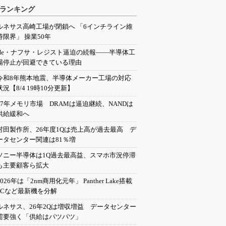
ランキング
ルネサス高崎工場が閉鎖へ 「6インチライン維
持限界」 操業50年
He・ナフサ・レジスト逼迫の続報――半導体工
場停止が回避できている理由
令和8年熊本地震、半導体メーカー工場の対応
状況【8/4 19時10分更新】
27年メモリ市場 DRAMは逼迫継続、NANDは
供給緩和へ
村田製作所、26年度1Qは売上高が過去最高 デ
ータセンター関連は81％増
ソニー半導体は1Q過去最高益、スマホ市況停滞
も主要顧客ら拡大
2026年は「2nm商用化元年」 Panther Lake搭載
PCなど最新機を分解
ルネサス、26年2Qは増収増益 データセンター
需要強く「供給はパツパツ」