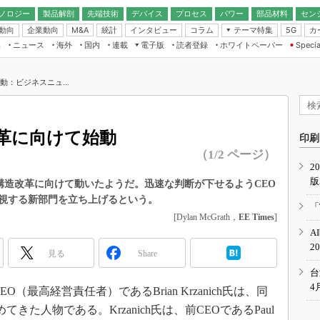
ノロジー
製品解剖
先端技術
デバイス
プロセス
パワー
部品材料
セン
動向
企業動向
統計
インタビュー
コラム
テーマ特集
カ
M&A
5G
ギー
ナログ
無線
集
ニュース
海外
国内
連載
電子版
読者登録
ホワイトペーパー
Specia
フィジカルAI
IoT・エッジコ
モリ
EXPO
Microchip情報
ストレージ通信
EE Times Japan×EDN Japan統合電
エッジAI
子版
I
SEMICON Japan
始動：ビジネスニュ...
デバイス通信
パワーエレクトロニクス
電子ブックレット
イコン
CEATEC
のナノフォーカス
半導体後工程
GA
EdgeTech＋
業界スコープ
造改革に向けて始動
読者調査（EE Times Research）
印刷
TECHNO-FRONT
のエレ・組み込みプレイバ
（1/2 ページ）
カーボンニュートラル
2
人とくるま展
版
IoT
直前エンジニアの社会人大
社の構造改革に向けて動いたようだ。迅速な判断が下せるようCEO
視する新部門を立ち上げるという。
電源設計（EDN Japan）
「
数字」で回してみよう
[Dylan McGrath，
EE Times
]
エレクトロニクス入門（EDN
A
Japan）
ード ～Behind the
2
rd
見る
Share
年で起こったこと、次の10年
台
こと
4
EO（最高経営責任者）であるBrian Krzanich氏は、同
で探るアジアの新トレンド
てきた人物である。Krzanich氏は、前CEOであるPaul