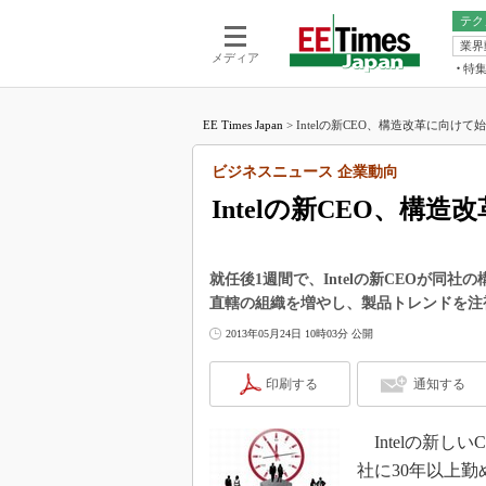
テク
業界
電池／エネル
ア
メディア
特
メ
福田昭の
LS
EE Times Japan
>
Intelの新CEO、構造改革に向けて
福田昭の
マ
湯之上隆
ビジネスニュース 企業動向
FP
大山聡の
Intelの新CEO、構
大原雄介
ック
リタイア
就任後1週間で、Intelの新CEOが同
学漂流記
直轄の組織を増やし、製品トレンドを注
世界を「
2013年05月24日 10時03分 公開
踊るバズワ
Buzzwo
印刷する
通知する
この10
で起こる
Intelの新しいC
製品分解
社に30年以上勤め