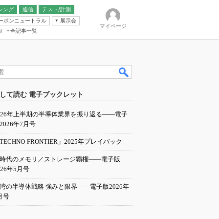
シング
通信
テスト/計測
ーボンニュートラル
展示会
マイページ
全記事一覧
l
ンピューティング
して読む 電子ブックレット
IER
026年上半期の半導体業界を振り返る――電子
2026年7月号
TECHNO-FRONTIER」2025年プレイバック
I時代のメモリ／ストレージ覇権――電子版
026年5月号
湾の半導体戦略 強みと限界――電子版2026年
月号