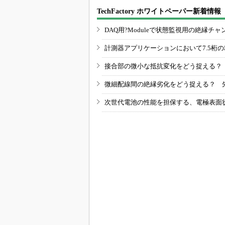
TechFactory ホワイトペーパー新着情報
DAQ用?Moduleで状態監視用の絶縁
計測器アプリケーションにおいて7.5桁
接合部の微小な抵抗変化をどう捉える？
微細配線間の絶縁劣化をどう捉える？ 
次世代電池の性能を担保する、電極表面