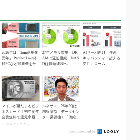
2026年は「2nm商用化
27年メモリ市場 DR
AIサーバ向け「生産
元年」 Panther Lake搭
AMは逼迫継続、NAN
キャパシティー超える
載PCなど最新機を分...
Dは供給緩和へ
受注」ローム
マイルが超たまるビジ
ルネサス、26年2Qは
ネスカード！初年度年
増収増益 データセン
会費無料で還元率最大
ター需要強く「供給は
1.125%
パツパツ」
PR(クレディセゾン)
Recommended by