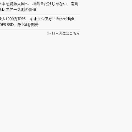
日本を資源大国へ 埋蔵量だけじゃない、南鳥
島レアアース泥の価値
最大1000万IOPS キオクシアが「Super High
IOPS SSD」第1弾を開発
≫
11～30位はこちら