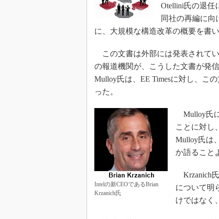
光伝送技
Otellini氏
同社の再編に向けて
“異端児
改革、執
に、大規模な構造改革の概要を書
イノベー
この文書は外部には発表されていな
JASA発
の報道機関が、こうした文書が発信され
IHSア
Mulloy氏は、EE Timesに
「英語に
った。
ための新
Mulloy
ことに対し、
Mulloy
か語ること
Krzanic
Intelの新CEOであるBrian
について明
Krzanich氏
けではなく