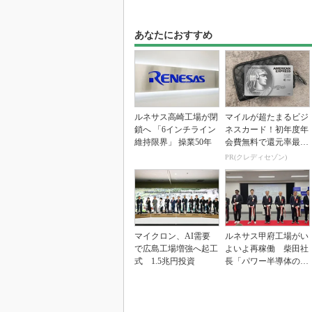
あなたにおすすめ
ルネサス高崎工場が閉
マイルが超たまるビジ
鎖へ 「6インチライン
ネスカード！初年度年
維持限界」 操業50年
会費無料で還元率最大
1.125%
PR(クレディセゾン)
マイクロン、AI需要
ルネサス甲府工場がい
で広島工場増強へ起工
よいよ再稼働 柴田社
式 1.5兆円投資
長「パワー半導体の戦
略的拠点に」