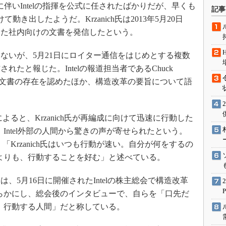
術を知る
の退任に伴いIntelの指揮を公式に任されたばかりだが、早くも
記事
動き出したようだ。Krzanich氏は2013年5月20日
エンジニア”が仕掛けた社内
念の180日
いた社内向けの文書を発信したという。
ションは日本を救うのか
いが、5月21日にロイター通信をはじめとする複数
IoT通信
たと報じた。Intelの報道担当者であるChuck
ナリスト「未来展望」
対し、この文書の存在を認めたほか、構造改革の要旨について語
愛されないエンジニア」の
行動論
氏によると、Krzanich氏が再編成に向けて迅速に行動した
Intel外部の人間から驚きの声が寄せられたという。
氏は、「Krzanich氏はいつも行動が速い。自分が何をするの
よりも、行動することを好む」と述べている。
h氏は、5月16日に開催されたIntelの株主総会で構造改革
らかにし、総会後のインタビューで、自らを「口先だ
、行動する人間」だと称している。