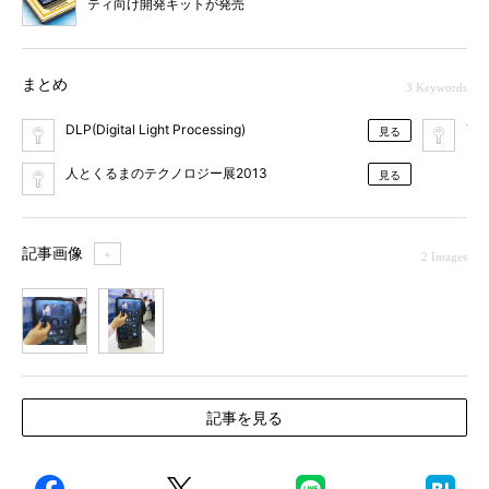
ティ向け開発キットが発売
まとめ
3 Keywords
DLP(Digital Light Processing)
Tex
見る
人とくるまのテクノロジー展2013
見る
記事画像
＋
2 Images
1
2
記事を見る