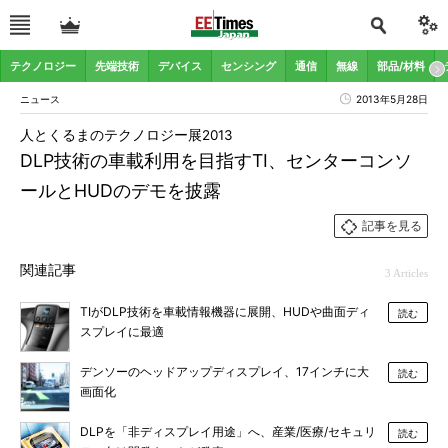
テクノロジー
先端技術
デバイス
センシング
通信
無線
部品/材料
ニュース
2013年5月28日
人とくるまのテクノロジー展2013
DLP技術の車載利用を目指すTI、センターコンソ
ールとHUDのデモを披露
記事を見る
関連記事
3 Articles
TIがDLP技術を車載情報機器に展開、HUDや曲面ディ
読む
スプレイに最適
デンソーのヘッドアップディスプレイ、17インチに大
読む
画面化
DLPを「非ディスプレイ用途」へ、産業/医療/セキュリ
読む