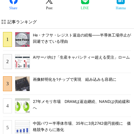
Share
Post
LINE
Hatena
記事ランキング
He・ナフサ・レジスト逼迫の続報――半導体工場停止が
回避できている理由
AIサーバ向け「生産キャパシティー超える受注」ローム
画像鮮明化を1チップで実現 組み込みも容易に
27年メモリ市場 DRAMは逼迫継続、NANDは供給緩和
へ
中国パワー半導体市場、35年に3兆2742億円規模に 価
格競争さらに激化