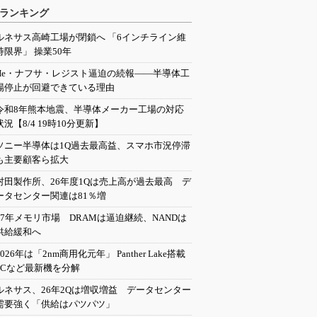
ランキング
ルネサス高崎工場が閉鎖へ 「6インチライン維
持限界」 操業50年
He・ナフサ・レジスト逼迫の続報――半導体工
場停止が回避できている理由
令和8年熊本地震、半導体メーカー工場の対応
状況【8/4 19時10分更新】
ソニー半導体は1Q過去最高益、スマホ市況停滞
も主要顧客ら拡大
村田製作所、26年度1Qは売上高が過去最高 デ
ータセンター関連は81％増
27年メモリ市場 DRAMは逼迫継続、NANDは
供給緩和へ
2026年は「2nm商用化元年」 Panther Lake搭載
PCなど最新機を分解
ルネサス、26年2Qは増収増益 データセンター
需要強く「供給はパツパツ」