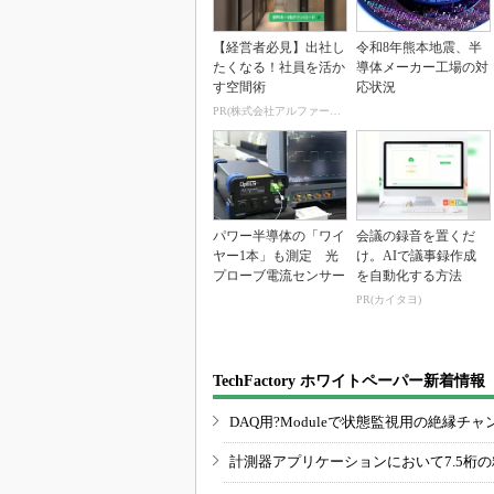
【経営者必見】出社し
令和8年熊本地震、半
たくなる！社員を活か
導体メーカー工場の対
す空間術
応状況
PR(株式会社アルファーテクノ)
パワー半導体の「ワイ
会議の録音を置くだ
ヤー1本」も測定 光
け。AIで議事録作成
プローブ電流センサー
を自動化する方法
PR(カイタヨ)
TechFactory ホワイトペーパー新着情報
DAQ用?Moduleで状態監視用の絶縁
計測器アプリケーションにおいて7.5桁