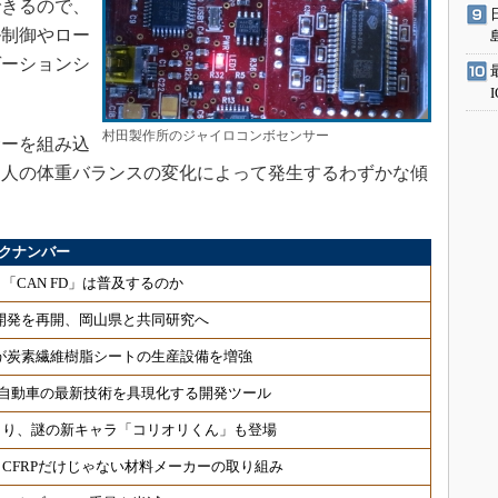
できるので、
ル制御やロー
ゲーションシ
村田製作所のジャイロコンボセンサー
ーを組み込
る人の体重バランスの変化によって発生するわずかな傾
ックナンバー
「CAN FD」は普及するのか
開発を再開、岡山県と共同研究へ
レが炭素繊維樹脂シートの生産設備を増強
、自動車の最新技術を具現化する開発ツール
らり、謎の新キャラ「コリオリくん」も登場
CFRPだけじゃない材料メーカーの取り組み