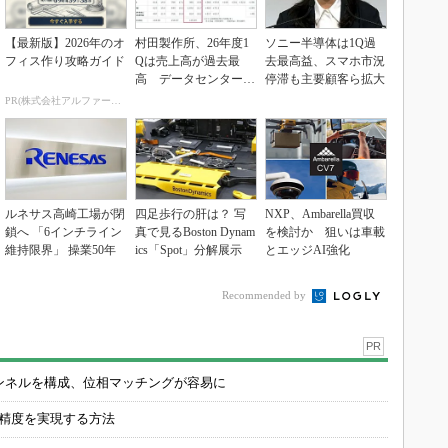
【最新版】2026年のオ
村田製作所、26年度1
ソニー半導体は1Q過
フィス作り攻略ガイド
Qは売上高が過去最
去最高益、スマホ市況
高 データセンター関
停滞も主要顧客ら拡大
連は81％増
PR(株式会社アルファーテクノ)
ルネサス高崎工場が閉
四足歩行の肝は？ 写
NXP、Ambarella買収
鎖へ 「6インチライン
真で見るBoston Dynam
を検討か 狙いは車載
維持限界」 操業50年
ics「Spot」分解展示
とエッジAI強化
Recommended by
PR
チャンネルを構成、位相マッチングが容易に
の精度を実現する方法