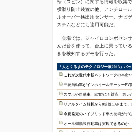
転（スピン）に関する情報を収集
横滑り防止装置の他、アンチロー
ルオーバー検出用センサー、ナビ
ステムなどにも適用可能だ。
会場では、ジャイロコンボセンサ
んだ台を使って、台上に乗ってい
きを検知するデモを行った。
「人とくるまのテクノロジー展2013」バ
これが次世代車載ネットワークの本命!? 
三菱自動車がインホイールモーターEV
スマホや自動車、B787にも対応、東
リアルタイム解析から8倍速CANまで
今夏発売のハイブリッド車の技術がず
オール樹脂製自動車は実現できるのか、