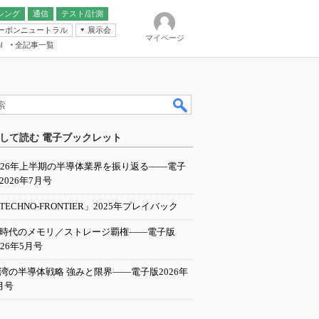
シング
通信
テスト/計測
ーボンニュートラル
展示会
マイページ
全記事一覧
l
ンピューティング
して読む 電子ブックレット
IER
026年上半期の半導体業界を振り返る――電子
2026年7月号
TECHNO-FRONTIER」2025年プレイバック
I時代のメモリ／ストレージ覇権――電子版
026年5月号
湾の半導体戦略 強みと限界――電子版2026年
月号