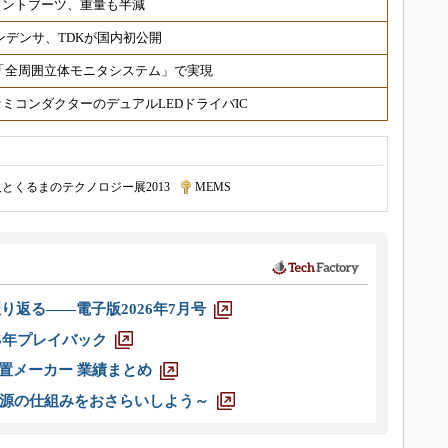
イントブーツ、重量も半減
ンデンサ、TDKが国内初公開
「全周囲立体モニタシステム」で実現
ミコンダクターのデュアルLEDドライバIC
人とくるまのテクノロジー展2013
|
MEMS
り返る――電子版2026年7月号
025年プレイバック
装置メーカー 業績まとめ
源の仕組みをおさらいしよう～