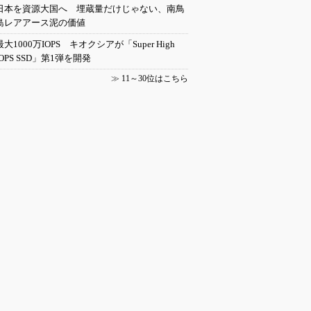
日本を資源大国へ 埋蔵量だけじゃない、南鳥
島レアアース泥の価値
最大1000万IOPS キオクシアが「Super High
IOPS SSD」第1弾を開発
≫
11～30位はこちら