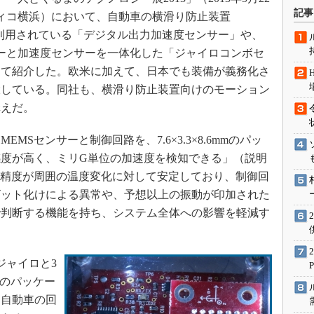
術を知る
記事
フィコ横浜）において、自動車の横滑り防止装置
エンジニア”が仕掛けた社内
に利用されている「デジタル出力加速度センサー」や、
念の180日
ーと加速度センサーを一体化した「ジャイロコンボセ
ションは日本を救うのか
えて紹介した。欧米に加えて、日本でも装備が義務化さ
IoT通信
大している。同社も、横滑り防止装置向けのモーション
ナリスト「未来展望」
構えだ。
愛されないエンジニア」の
行動論
Sセンサーと制御回路を、7.6×3.3×8.6mmのパッ
度が高く、ミリG単位の加速度を検知できる」（説明
定精度が周囲の温度変化に対して安定しており、制御回
ビット化けによる異常や、予想以上の振動が印加された
で判断する機能を持ち、システム全体への影響を軽減す
ジャイロと3
mmのパッケー
て自動車の回