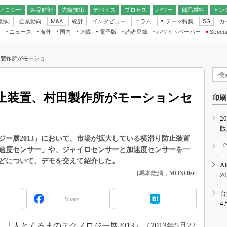
ノロジー
製品解剖
先端技術
デバイス
プロセス
パワー
部品材料
セン
動向
企業動向
統計
インタビュー
コラム
テーマ特集
カ
M&A
5G
ギー
ナログ
無線
集
ニュース
海外
国内
連載
電子版
読者登録
ホワイトペーパー
Specia
フィジカルAI
IoT・エッジコ
モリ
EXPO
Microchip情報
ストレージ通信
EE Times Japan×EDN Japan統合電
エッジAI
子版
I
SEMICON Japan
作所がモーショ...
デバイス通信
パワーエレクトロニクス
電子ブックレット
イコン
CEATEC
のナノフォーカス
半導体後工程
GA
EdgeTech＋
業界スコープ
止装置、村田製作所がモーションセ
読者調査（EE Times Research）
印刷
TECHNO-FRONT
のエレ・組み込みプレイバ
カーボンニュートラル
2
人とくるま展
版
IoT
直前エンジニアの社会人大
ー展2013」において、市場が拡大している横滑り防止装置
電源設計（EDN Japan）
「
速度センサー」や、ジャイロセンサーと加速度センサーを一
数字」で回してみよう
エレクトロニクス入門（EDN
どについて、デモを交えて紹介した。
A
Japan）
ード ～Behind the
[馬本隆綱，
MONOist
]
2
rd
年で起こったこと、次の10年
台
Share
こと
4
で探るアジアの新トレンド
人とくるまのテクノロジー展2013」（2013年5月22