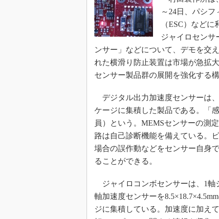
光伝送技
～24日、パシ
“異端児
（ESC）など
改革、執
ジャイロセンサ
イノベー
ンサー」などについて、デモを交
JASA発
れた横滑り防止装置は市場が急拡
IHSア
センサー製品群の展開を強化する
「英語に
ための新
デジタル出力加速度センサーは、MEM
ケージに集積した製品である。「感
員）という。MEMSセンサーの測
路は自己診断機能を備えている。
場合の誤作動などをセンサー自身
ることができる。
ジャイロコンボセンサーは、1軸
軸加速度センサーを8.5×18.7×4.5
ジに集積している。加速度に加え