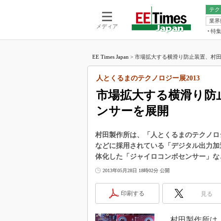
テク
業界
電池／エネル
ア
メディア
特
メ
福田昭の
LS
EE Times Japan
>
市場拡大する横滑り防止装置、村田製
福田昭の
マ
湯之上隆
人とくるまのテクノロジー展2013
FP
大山聡の
市場拡大する横滑り防
大原雄介
ンサーを展開
ック
リタイア
学漂流記
村田製作所は、「人とくるまのテクノロジ
などに採用されている「デジタル出力加
世界を「
体化した「ジャイロコンボセンサー」な
踊るバズワ
2013年05月28日 18時02分 公開
Buzzwo
この10
印刷する
見る
で起こる
製品分解
村田製作所は、「