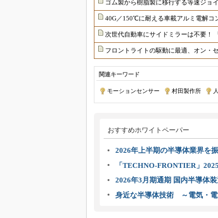
ゴム製から樹脂製に移行する等速ジョ
40G／150℃に耐える車載アルミ電解コ
次世代自動車にサイドミラーは不要！ 
フロントライトの駆動に最適、オン・セ
関連キーワード
モーションセンサー
|
村田製作所
|
おすすめホワイトペーパー
2026年上半期の半導体業界を振
「TECHNO-FRONTIER」2
2026年3月期通期 国内半導体
身近な半導体技術 ～電気・電