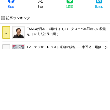
Share
Post
LINE
Hatena
記事ランキング
TSMCが日本に期待するもの グローバル戦略での役割
を日本法人社長に聞く
He・ナフサ・レジスト逼迫の続報――半導体工場停止が
回避できている理由
世界半導体市場、26年5月は1345億ドル 前年の2.2倍
に
27年メモリ市場 DRAMは逼迫継続、NANDは供給緩和
へ
ルネサス高崎工場が閉鎖へ 「6インチライン維持限界」
操業50年