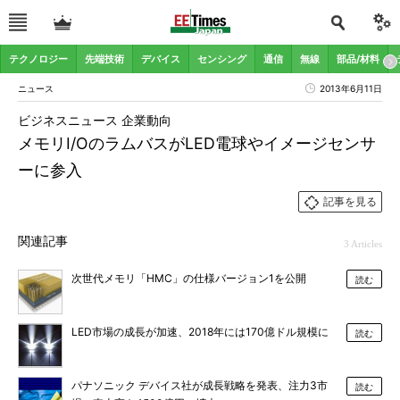
テクノロジー
先端技術
デバイス
センシング
通信
無線
部品/材料
ニュース
2013年6月11日
ビジネスニュース 企業動向
メモリI/OのラムバスがLED電球やイメージセンサ
ーに参入
記事を見る
関連記事
3 Articles
次世代メモリ「HMC」の仕様バージョン1を公開
読む
LED市場の成長が加速、2018年には170億ドル規模に
読む
パナソニック デバイス社が成長戦略を発表、注力3市
読む