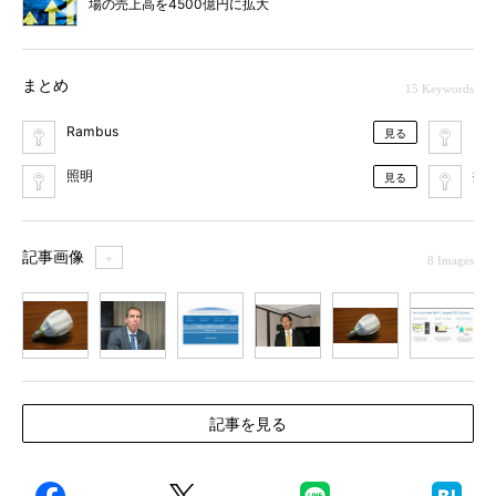
場の売上高を4500億円に拡大
まとめ
15 Keywords
Rambus
LE
見る
照明
撮
見る
記事画像
＋
8 Images
1
2
3
4
5
6
7
記事を見る