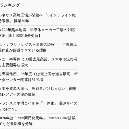
ランキング
ルネサス高崎工場が閉鎖へ 「6インチライン維
持限界」 操業50年
令和8年熊本地震、半導体メーカー工場の対応
状況【8/4 19時10分更新】
He・ナフサ・レジスト逼迫の続報――半導体工
場停止が回避できている理由
ソニー半導体は1Q過去最高益、スマホ市況停滞
も主要顧客ら拡大
村田製作所、26年度1Qは売上高が過去最高 デ
ータセンター関連は81％増
日本を資源大国へ 埋蔵量だけじゃない、南鳥
島レアアース泥の価値
トランスと平滑コイルを「一体化」 電源サイズ
を3分の2に
2026年は「2nm商用化元年」 Panther Lake搭載
PCなど最新機を分解