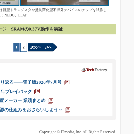
は新型トランジスタや抵抗変化型不揮発デバイスのチップを試作し
：NEDO、LEAP
ージ
SRAMの0.37V動作を実証
1
|
2
次のページへ
り返る――電子版2026年7月号
025年プレイバック
装置メーカー 業績まとめ
源の仕組みをおさらいしよう～
Copyright © ITmedia, Inc. All Rights Reserved.