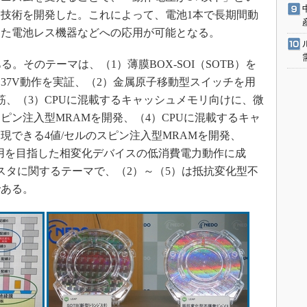
技術を開発した。これによって、電池1本で長期間動
した電池レス機器などへの応用が可能となる。
。そのテーマは、（1）薄膜BOX-SOI（SOTB）を
0.37V動作を実証、（2）金属原子移動型スイッチを用
筋、（3）CPUに混載するキャッシュメモリ向けに、微
ピン注入型MRAMを開発、（4）CPUに混載するキャ
現できる4値/セルのスピン注入型MRAMを開発、
適用を目指した相変化デバイスの低消費電力動作に成
スタに関するテーマで、（2）～（5）は抵抗変化型不
である。