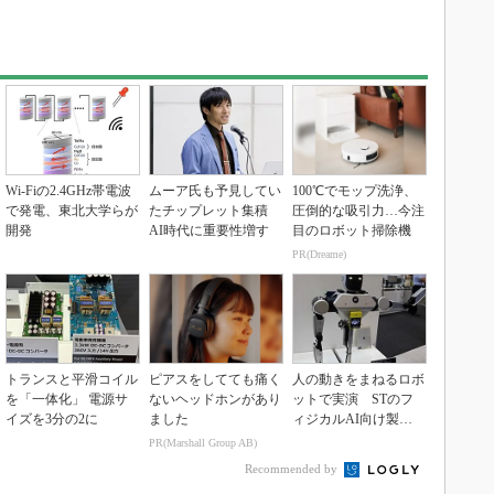
Wi-Fiの2.4GHz帯電波
ムーア氏も予見してい
100℃でモップ洗浄、
で発電、東北大学らが
たチップレット集積
圧倒的な吸引力…今注
開発
AI時代に重要性増す
目のロボット掃除機
PR(Dreame)
トランスと平滑コイル
ピアスをしてても痛く
人の動きをまねるロボ
を「一体化」 電源サ
ないヘッドホンがあり
ットで実演 STのフ
イズを3分の2に
ました
ィジカルAI向け製品
群
PR(Marshall Group AB)
Recommended by