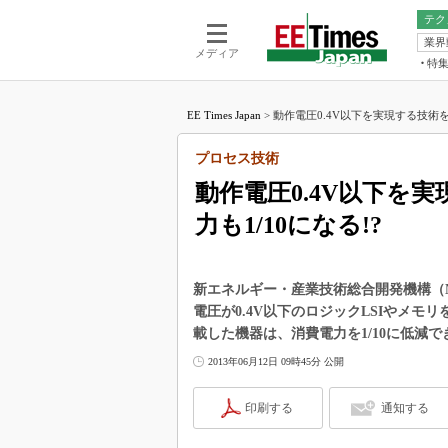
テク
業界
電池／エネル
ア
メディア
特
メ
福田昭の
LS
EE Times Japan
>
動作電圧0.4V以下を実現する技術を
福田昭の
マ
湯之上隆
プロセス技術
FP
大山聡の
動作電圧0.4V以下を
大原雄介
力も1/10になる!?
ック
リタイア
学漂流記
新エネルギー・産業技術総合開発機構（N
世界を「
電圧が0.4V以下のロジックLSIやメモ
載した機器は、消費電力を1/10に低減
踊るバズワ
Buzzwo
2013年06月12日 09時45分 公開
この10
で起こる
印刷する
通知する
製品分解