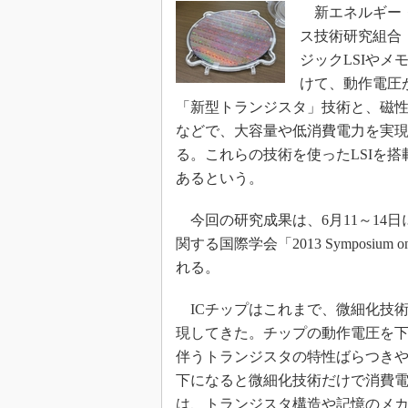
光伝送技
新エネルギー・
ス技術研究組合（L
“異端児
改革、執
ジックLSIや
イノベー
けて、動作電圧が0.
JASA発
「新型トランジスタ」技術と、磁性
などで、大容量や低消費電力を実
IHSア
る。これらの技術を使ったLSIを搭
「英語に
ための新
あるという。
今回の研究成果は、6月11～14
関する国際学会「2013 Symposium 
れる。
ICチップはこれまで、微細化技
現してきた。チップの動作電圧を
伴うトランジスタの特性ばらつきや
下になると微細化技術だけで消費
は、トランジスタ構造や記憶のメカ