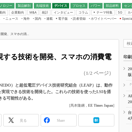
ノロジー
製品解剖
先端技術
デバイス
プロセス
パワー
部品材料
セン
動向
企業動向
統計
インタビュー
コラム
テーマ特集
カ
M&A
5G
ギー
ナログ
無線
集
ニュース
海外
国内
連載
電子版
読者登録
ホワイトペーパー
Specia
フィジカルAI
IoT・エッジコ
モリ
EXPO
Microchip情報
ストレージ通信
EE Times Japan×EDN Japan統合電
エッジAI
子版
I
SEMICON Japan
開発、スマホの消...
デバイス通信
パワーエレクトロニクス
電子ブックレット
イコン
CEATEC
のナノフォーカス
半導体後工程
GA
EdgeTech＋
業界スコープ
実現する技術を開発、スマホの消費電
読者調査（EE Times Research）
印刷
TECHNO-FRONT
のエレ・組み込みプレイバ
カーボンニュートラル
2
人とくるま展
（1/2 ページ）
版
IoT
直前エンジニアの社会人大
電源設計（EDN Japan）
EDO）と超低電圧デバイス技術研究組合（LEAP）は、動作
「
数字」で回してみよう
リを実現できる技術を開発した。これらの技術を使ったLSIを搭
エレクトロニクス入門（EDN
A
Japan）
できる可能性がある。
ード ～Behind the
2
rd
[馬本隆綱，
EE Times Japan
]
年で起こったこと、次の10年
台
こと
4
見る
Share
で探るアジアの新トレンド