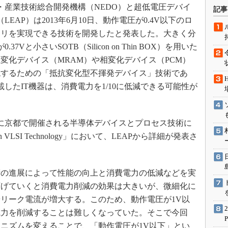
術を知る
産業技術総合開発機構（NEDO）と超低電圧デバイ
記事
EAP）は2013年6月10日、動作電圧が0.4V以下のロ
エンジニア”が仕掛けた社内
念の180日
メモリを実現できる技術を開発したと発表した。大きく分
ションは日本を救うのか
37Vと小さいSOTB（Silicon on Thin BOX）を用いた
IoT通信
変化デバイス（MRAM）や相変化デバイス（PCM）
現するための「抵抗変化型不揮発デバイス」技術であ
ナリスト「未来展望」
載したIT機器は、消費電力を1/10に低減できる可能性が
愛されないエンジニア」の
行動論
日に京都で開催される半導体デバイスとプロセス技術に
on VLSI Technology」において、LEAPから詳細が発表さ
術の進展によって性能の向上と消費電力の低減などを実
下げていくと消費電力削減の効果は大きいが、微細化に
リーク電流が増大する。このため、動作電圧が1V以
電力を削減することは難しくなっていた。そこで今回
ニズムを変えることで、「動作電圧が1V以下」とい