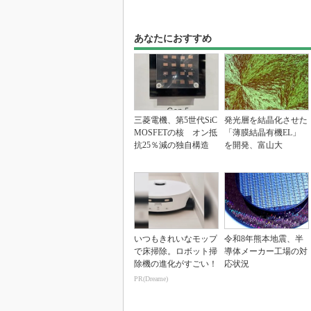
あなたにおすすめ
三菱電機、第5世代SiC
発光層を結晶化させた
MOSFETの核 オン抵
「薄膜結晶有機EL」
抗25％減の独自構造
を開発、富山大
いつもきれいなモップ
令和8年熊本地震、半
で床掃除。ロボット掃
導体メーカー工場の対
除機の進化がすごい！
応状況
PR(Dreame)