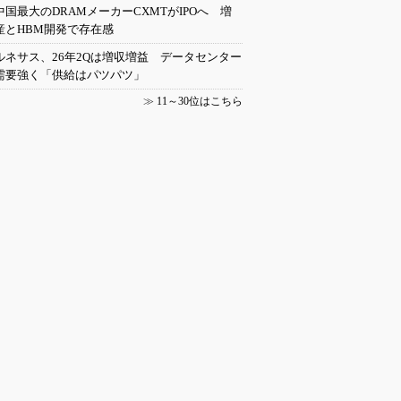
中国最大のDRAMメーカーCXMTがIPOへ 増
産とHBM開発で存在感
ルネサス、26年2Qは増収増益 データセンター
需要強く「供給はパツパツ」
≫
11～30位はこちら