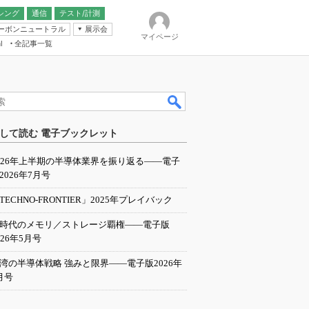
シング
通信
テスト/計測
ーボンニュートラル
展示会
マイページ
全記事一覧
l
ンピューティング
して読む 電子ブックレット
IER
026年上半期の半導体業界を振り返る――電子
2026年7月号
TECHNO-FRONTIER」2025年プレイバック
I時代のメモリ／ストレージ覇権――電子版
026年5月号
湾の半導体戦略 強みと限界――電子版2026年
月号