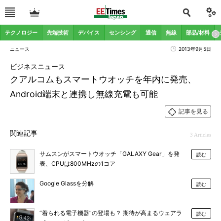
テクノロジー
先端技術
デバイス
センシング
通信
無線
部品/材料
ニュース
2013年9月5日
ビジネスニュース
クアルコムもスマートウオッチを年内に発売、
Android端末と連携し無線充電も可能
記事を見る
関連記事
3 Articles
サムスンがスマートウオッチ「GALAXY Gear」を発
読む
表、CPUは800MHzの1コア
Google Glassを分解
読む
“着られる電子機器”の登場も？ 期待が高まるウェアラ
読む