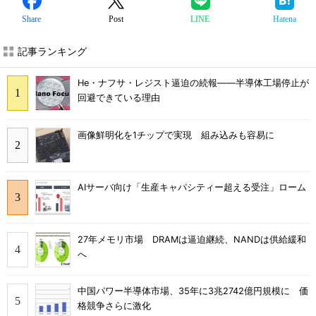
Share
Post
LINE
Hatena
記事ランキング
He・ナフサ・レジスト逼迫の続報――半導体工場停止が
回避できている理由
画像鮮明化を1チップで実現 組み込みも容易に
AIサーバ向け「生産キャパシティー超える受注」ローム
27年メモリ市場 DRAMは逼迫継続、NANDは供給緩和
へ
中国パワー半導体市場、35年に3兆2742億円規模に 価
格競争さらに激化