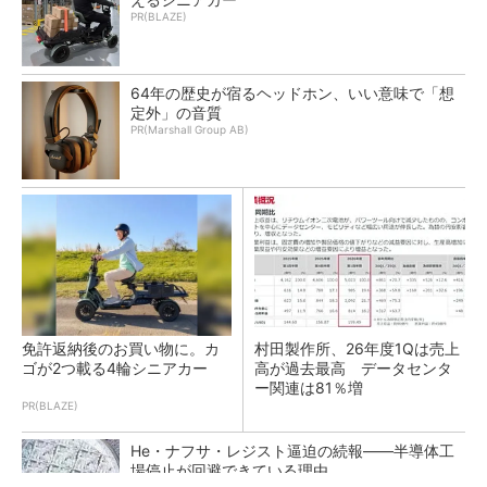
PR(BLAZE)
64年の歴史が宿るヘッドホン、いい意味で「想
定外」の音質
PR(Marshall Group AB)
免許返納後のお買い物に。カ
村田製作所、26年度1Qは売上
ゴが2つ載る4輪シニアカー
高が過去最高 データセンタ
ー関連は81％増
PR(BLAZE)
He・ナフサ・レジスト逼迫の続報――半導体工
場停止が回避できている理由