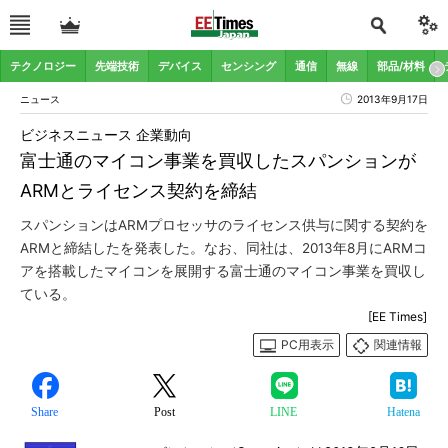
テクノロジー
先端技術
デバイス
センシング
通信
無線
部品/材料
ニュース
2013年9月17日
ビジネスニュース 企業動向
富士通のマイコン事業を買収したスパンションが
ARMとライセンス契約を締結
スパンションはARMプロセッサのライセンス供与に関する契約を
ARMと締結したを発表した。なお、同社は、2013年8月にARMコ
アを搭載したマイコンを展開する富士通のマイコン事業を買収し
ている。
[EE Times]
PC用表示
関連情報
Share
Post
LINE
Hatena