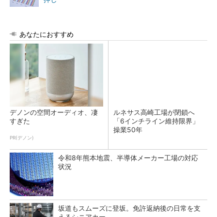
あなたにおすすめ
デノンの空間オーディオ、凄
ルネサス高崎工場が閉鎖へ
すぎた
「6インチライン維持限界」
操業50年
PR(デノン)
令和8年熊本地震、半導体メーカー工場の対応
状況
坂道もスムーズに登坂。免許返納後の日常を支
えるシニアカー