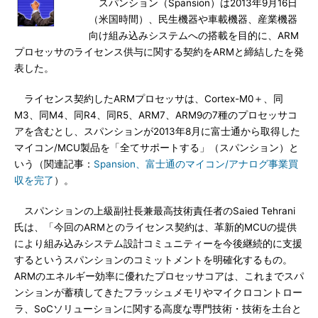
スパンション（Spansion）は2013年9月16日
（米国時間）、民生機器や車載機器、産業機器
向け組み込みシステムへの搭載を目的に、ARM
プロセッサのライセンス供与に関する契約をARMと締結したを発
表した。
ライセンス契約したARMプロセッサは、Cortex-M0＋、同
M3、同M4、同R4、同R5、ARM7、ARM9の7種のプロセッサコ
アを含むとし、スパンションが2013年8月に富士通から取得した
マイコン/MCU製品を「全てサポートする」（スパンション）と
いう（関連記事：
Spansion、富士通のマイコン/アナログ事業買
収を完了
）。
スパンションの上級副社長兼最高技術責任者のSaied Tehrani
氏は、「今回のARMとのライセンス契約は、革新的MCUの提供
により組み込みシステム設計コミュニティーを今後継続的に支援
するというスパンションのコミットメントを明確化するもの。
ARMのエネルギー効率に優れたプロセッサコアは、これまでスパ
ンションが蓄積してきたフラッシュメモリやマイクロコントロー
ラ、SoCソリューションに関する高度な専門技術・技術を土台と