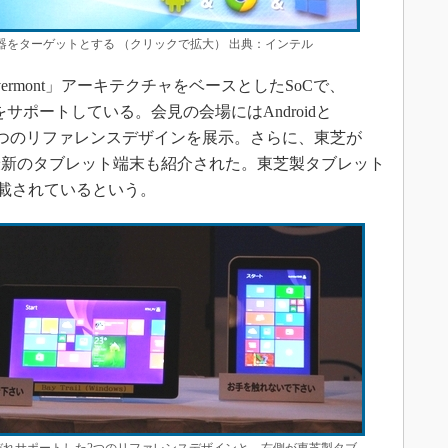
in1機器をターゲットとする （クリックで拡大） 出典：インテル
Silvermont」アーキテクチャをベースとしたSoCで、
両OSをサポートしている。会見の会場にはAndroidと
した2つのリファレンスデザインを展示。さらに、東芝が
る最新のタブレット端末も紹介された。東芝製タブレット
.1が搭載されているという。