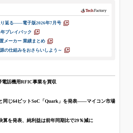
り返る――電子版2026年7月号
025年プレイバック
装置メーカー 業績まとめ
源の仕組みをおさらいしよう～
電話機用RFIC事業を買収
5sのA7”と同じ64ビットSoC「Quark」を発表――マイコン市場
2の決算を発表、純利益は前年同期比で29％減に