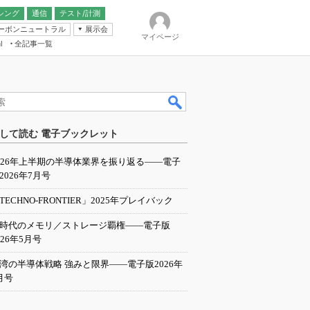
シング
通信
テスト/計測
ーボンニュートラル
展示会
マイページ
全記事一覧
l
ンピューティング
して読む 電子ブックレット
IER
026年上半期の半導体業界を振り返る――電子
2026年7月号
TECHNO-FRONTIER」2025年プレイバック
I時代のメモリ／ストレージ覇権――電子版
026年5月号
湾の半導体戦略 強みと限界――電子版2026年
月号