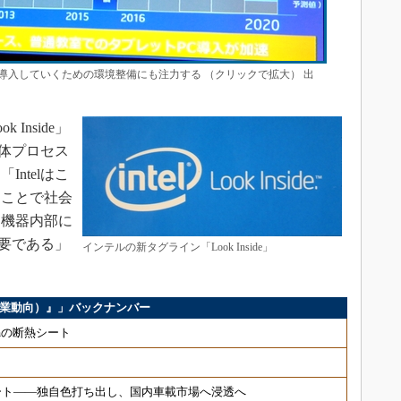
導入していくための環境整備にも注力する （クリックで拡大） 出
Inside」
導体プロセス
ntelはこ
くことで社会
は機器内部に
重要である」
インテルの新タグライン「Look Inside」
。
ス（企業動向）』」バックナンバー
μmの断熱シート
ート――独自色打ち出し、国内車載市場へ浸透へ