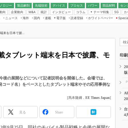
ノロジー
製品解剖
先端技術
デバイス
プロセス
パワー
部品材料
セン
動向
企業動向
統計
インタビュー
コラム
テーマ特集
カ
M&A
5G
ギー
ナログ
無線
集
ニュース
海外
国内
連載
電子版
読者登録
ホワイトペーパー
Specia
フィジカルAI
IoT・エッジコ
モリ
EXPO
Microchip情報
ストレージ通信
EE Times Japan×EDN Japan統合電
エッジAI
子版
I
SEMICON Japan
ト端末を日本で披...
デバイス通信
パワーエレクトロニクス
電子ブックレット
イコン
CEATEC
のナノフォーカス
半導体後工程
GA
EdgeTech＋
業界スコープ
il搭載タブレット端末を日本で披露、モ
読者調査（EE Times Research）
印刷
TECHNO-FRONT
のエレ・組み込みプレイバ
カーボンニュートラル
2
人とくるま展
版
IoT
直前エンジニアの社会人大
今後の展開などについて記者説明会を開催した。会場では、
電源設計（EDN Japan）
「
l」（開発コード名）をベースとしたタブレット端末やその応用事例な
数字」で回してみよう
エレクトロニクス入門（EDN
A
Japan）
ード ～Behind the
[馬本隆綱，
EE Times Japan
]
2
rd
年で起こったこと、次の10年
台
見る
Share
こと
4
で探るアジアの新トレンド
3年9月25日、同社のモバイル製品戦略と今後の展開な