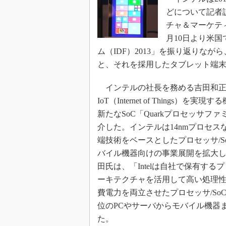
光伝送技
どについて記者
“異端児
チャ＆マーケテ
改革、執
月10日より米
イノベー
ム（IDF）2013」を振り返りながら
JASA発
と、それを採用したタブレット端
IHSア
インテルの社長を務める吉田和正
「英語に
ための新
IoT（Internet of Things）を実
新たなSoC「Quarkプロセッサフ
介した。インテルは14nmプロセス
端技術をベースとしたプロセッサ/S
バイル機器向けの事業展開を拡大
田氏は、「Intelは自社で保有する
ーキテクチャを活用して高い処理
費電力を両立させたプロセッサ/So
位のPCやサーバからモバイル機器
た。