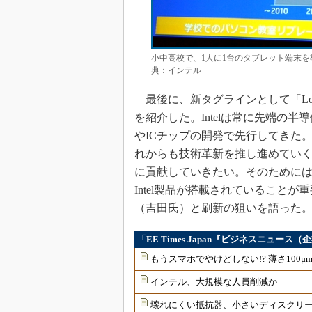
小中高校で、1人に1台のタブレット端末を
典：インテル
最後に、新タグラインとして「Look 
を紹介した。Intelは常に先端の半
やICチップの開発で先行してきた。「I
れからも技術革新を推し進めてい
に貢献していきたい。そのために
Intel製品が搭載されていることが
（吉田氏）と刷新の狙いを語った
「EE Times Japan『ビジネスニュー
もうスマホでやけどしない!? 薄さ100
インテル、大規模な人員削減か
壊れにくい抵抗器、小さいディスクリ