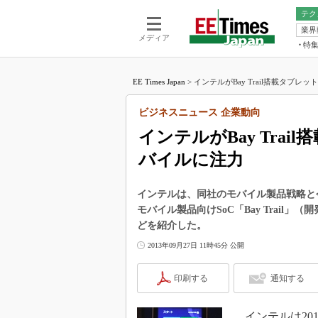
テク
業界
電池／エネル
ア
メディア
特
メ
福田昭の
LS
EE Times Japan
>
インテルがBay Trail搭載タブレッ
福田昭の
マ
湯之上隆
ビジネスニュース 企業動向
FP
大山聡の
インテルがBay Tra
大原雄介
バイルに注力
ック
リタイア
学漂流記
インテルは、同社のモバイル製品戦略と
モバイル製品向けSoC「Bay Trai
世界を「
どを紹介した。
踊るバズワ
2013年09月27日 11時45分 公開
Buzzwo
この10
印刷する
通知する
で起こる
製品分解
インテルは201