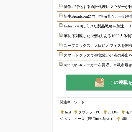
試作に特化する通販代理店マウザーが
新生Broadcomに向け準備着々、一部
Industry4.0に向けた製品戦略を加
年功序列廃した“機動力ある1000人体
ユーブロックス、大阪にオフィスを開
スマートグラスで視覚障がい者の外出
AppleがARメーカーを買収、車載市場
この連載
関連キーワード
Intel
|
タブレットPC
|
2013年
|
モ
ジネスニュース（EE Times Japan）
|
x86