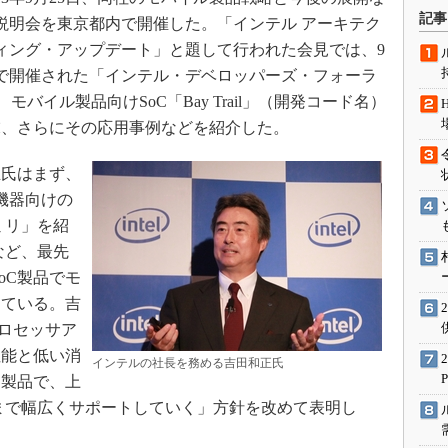
術を知る
記事
説明会を東京都内で開催した。「インテル アーキテク
エンジニア”が仕掛けた社内
ィング・アップデート」と題して行われた会見では、9
念の180日
国で開催された「インテル・デベロッパーズ・フォーラ
ションは日本を救うのか
、モバイル製品向けSoC「Bay Trail」（開発コード名）
IoT通信
末、さらにその応用事例などを紹介した。
ナリスト「未来展望」
氏はまず、
愛されないエンジニア」の
行動論
現する機器向けの
ァミリ」を紹
など、最先
oC製品でモ
している。吉
プロセッサア
性能と低い消
インテルの社長を務める吉田和正氏
C製品で、上
まで幅広くサポートしていく」方針を改めて表明し