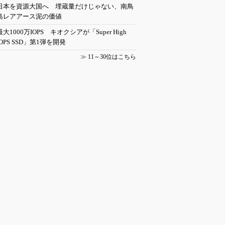
日本を資源大国へ 埋蔵量だけじゃない、南鳥
島レアアース泥の価値
最大1000万IOPS キオクシアが「Super High
IOPS SSD」第1弾を開発
≫
11～30位はこちら