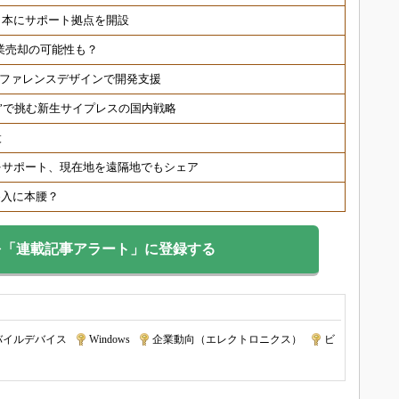
日本にサポート拠点を開設
事業売却の可能性も？
速、リファレンスデザインで開発支援
制”で挑む新生サイプレスの国内戦略
設
をサポート、現在地を遠隔地でもシェア
参入に本腰？
を「連載記事アラート」に登録する
バイルデバイス
|
Windows
|
企業動向（エレクトロニクス）
|
ビ