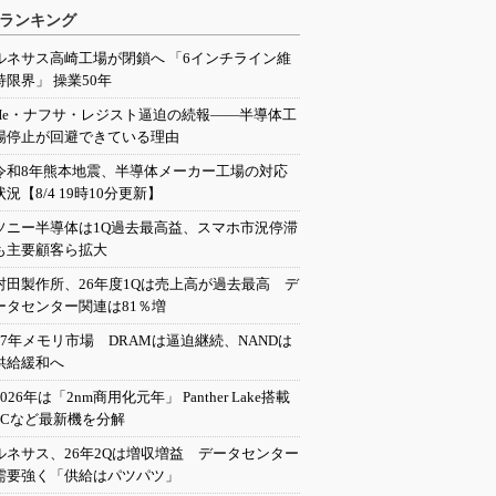
ランキング
ルネサス高崎工場が閉鎖へ 「6インチライン維
持限界」 操業50年
He・ナフサ・レジスト逼迫の続報――半導体工
場停止が回避できている理由
令和8年熊本地震、半導体メーカー工場の対応
状況【8/4 19時10分更新】
ソニー半導体は1Q過去最高益、スマホ市況停滞
も主要顧客ら拡大
村田製作所、26年度1Qは売上高が過去最高 デ
ータセンター関連は81％増
27年メモリ市場 DRAMは逼迫継続、NANDは
供給緩和へ
2026年は「2nm商用化元年」 Panther Lake搭載
PCなど最新機を分解
ルネサス、26年2Qは増収増益 データセンター
需要強く「供給はパツパツ」