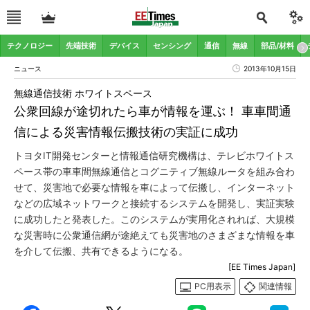
テクノロジー
先端技術
デバイス
センシング
通信
無線
部品/材料
ニュース
2013年10月15日
無線通信技術 ホワイトスペース
公衆回線が途切れたら車が情報を運ぶ！ 車車間通
信による災害情報伝搬技術の実証に成功
トヨタIT開発センターと情報通信研究機構は、テレビホワイトス
ペース帯の車車間無線通信とコグニティブ無線ルータを組み合わ
せて、災害地で必要な情報を車によって伝搬し、インターネット
などの広域ネットワークと接続するシステムを開発し、実証実験
に成功したと発表した。このシステムが実用化されれば、大規模
な災害時に公衆通信網が途絶えても災害地のさまざまな情報を車
を介して伝搬、共有できるようになる。
[EE Times Japan]
PC用表示
関連情報