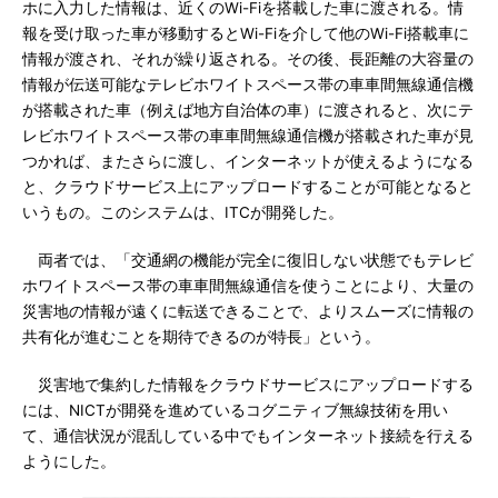
ホに入力した情報は、近くのWi-Fiを搭載した車に渡される。情
報を受け取った車が移動するとWi-Fiを介して他のWi-Fi搭載車に
情報が渡され、それが繰り返される。その後、長距離の大容量の
情報が伝送可能なテレビホワイトスペース帯の車車間無線通信機
が搭載された車（例えば地方自治体の車）に渡されると、次にテ
レビホワイトスペース帯の車車間無線通信機が搭載された車が見
つかれば、またさらに渡し、インターネットが使えるようになる
と、クラウドサービス上にアップロードすることが可能となると
いうもの。このシステムは、ITCが開発した。
両者では、「交通網の機能が完全に復旧しない状態でもテレビ
ホワイトスペース帯の車車間無線通信を使うことにより、大量の
災害地の情報が遠くに転送できることで、よりスムーズに情報の
共有化が進むことを期待できるのが特長」という。
災害地で集約した情報をクラウドサービスにアップロードする
には、NICTが開発を進めているコグニティブ無線技術を用い
て、通信状況が混乱している中でもインターネット接続を行える
ようにした。