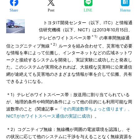
Share
Post
LINE
Hatena
トヨタIT開発センター（以下、ITC）と情報通
信研究機構（以下、NICT）は2013年10月15日、
＊1）
テレビホワイトスペース帯
の車車間無線通
＊2）
信とコグニティブ無線
ルータを組み合わせて、災害地で必要
な情報を車によって伝搬し、インターネットなどの広域ネットワ
ークと接続するシステムを開発し、実証実験に成功したと発表し
た。このシステムが実用化されれば、大規模な災害時に公衆通信
網が途絶えても災害地のさまざまな情報が車を介して伝搬、共有
できるようになる。
＊1）テレビホワイトスペース帯：放送用に割り当てられている
が、地理的条件や時間的条件によって他の目的にも利用可能な周
波数帯のこと（関連記事＝
「その周波数帯ちょっと借ります」、
NICTがホワイトスペース通信の実証に成功
）。
＊2）コグニティブ無線：無線機が周囲の電波環境を認識し、そ
の状況に応じて他のシステムに干渉を与えることなく無線資源を