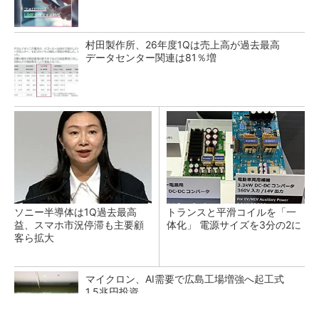
村田製作所、26年度1Qは売上高が過去最高
データセンター関連は81％増
ソニー半導体は1Q過去最高
トランスと平滑コイルを「一
益、スマホ市況停滞も主要顧
体化」 電源サイズを3分の2に
客ら拡大
マイクロン、AI需要で広島工場増強へ起工式
1.5兆円投資