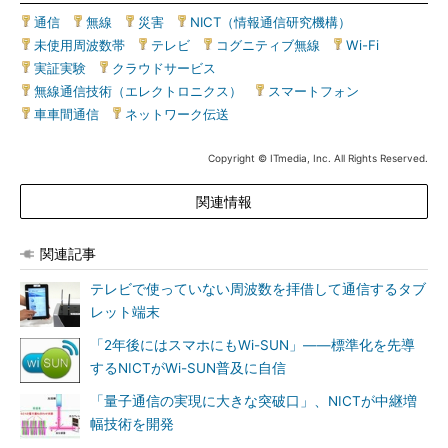
通信
|
無線
|
災害
|
NICT（情報通信研究機構）
|
未使用周波数帯
|
テレビ
|
コグニティブ無線
|
Wi-Fi
|
実証実験
|
クラウドサービス
|
無線通信技術（エレクトロニクス）
|
スマートフォン
|
車車間通信
|
ネットワーク伝送
Copyright © ITmedia, Inc. All Rights Reserved.
関連情報
関連記事
テレビで使っていない周波数を拝借して通信するタブ
レット端末
「2年後にはスマホにもWi-SUN」――標準化を先導
するNICTがWi-SUN普及に自信
「量子通信の実現に大きな突破口」、NICTが中継増
幅技術を開発