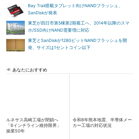
Bay Trail搭載タブレット向けNANDフラッシュ、
SanDiskが発表
東芝が四日市第5棟第2期着工へ、2014年以降のスマ
ホ/SSD向けNAND需要増に対応
東芝とSanDiskが128GビットNANDフラッシュを開
発、サイズは1セントコイン以下
あなたにおすすめ
ルネサス高崎工場が閉鎖へ
令和8年熊本地震、半導体メー
「6インチライン維持限界」
カー工場の対応状況
操業50年