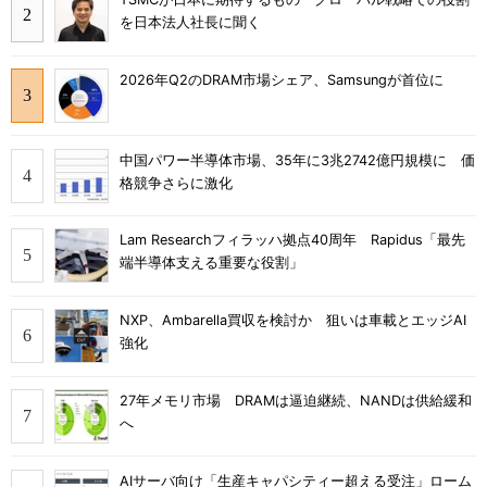
を日本法人社長に聞く
2026年Q2のDRAM市場シェア、Samsungが首位に
中国パワー半導体市場、35年に3兆2742億円規模に 価
格競争さらに激化
Lam Researchフィラッハ拠点40周年 Rapidus「最先
端半導体支える重要な役割」
NXP、Ambarella買収を検討か 狙いは車載とエッジAI
強化
27年メモリ市場 DRAMは逼迫継続、NANDは供給緩和
へ
AIサーバ向け「生産キャパシティー超える受注」ローム