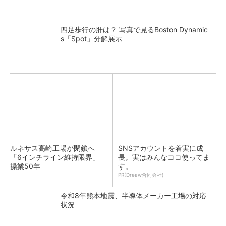
四足歩行の肝は？ 写真で見るBoston Dynamic
s「Spot」分解展示
ルネサス高崎工場が閉鎖へ
SNSアカウントを着実に成
「6インチライン維持限界」
長。実はみんなココ使ってま
操業50年
す。
PR(Dreaw合同会社)
令和8年熊本地震、半導体メーカー工場の対応
状況