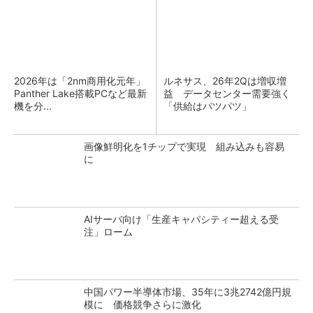
2026年は「2nm商用化元年」
ルネサス、26年2Qは増収増
Panther Lake搭載PCなど最新
益 データセンター需要強く
機を分...
「供給はパツパツ」
画像鮮明化を1チップで実現 組み込みも容易
に
AIサーバ向け「生産キャパシティー超える受
注」ローム
中国パワー半導体市場、35年に3兆2742億円規
模に 価格競争さらに激化