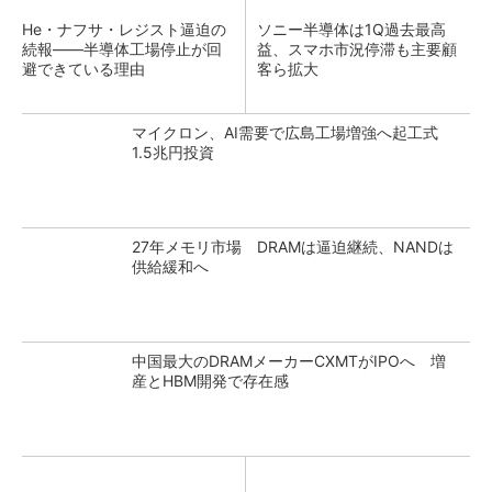
He・ナフサ・レジスト逼迫の
ソニー半導体は1Q過去最高
続報――半導体工場停止が回
益、スマホ市況停滞も主要顧
避できている理由
客ら拡大
マイクロン、AI需要で広島工場増強へ起工式
1.5兆円投資
27年メモリ市場 DRAMは逼迫継続、NANDは
供給緩和へ
中国最大のDRAMメーカーCXMTがIPOへ 増
産とHBM開発で存在感