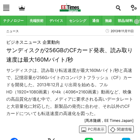
テクノロジー
先端技術
デバイス
センシング
通信
無線
部品/材料
ニュース
2013年11月11日
ビジネスニュース 企業動向
サンディスクが256GBのCFカード発表、読み取り
速度は最大160Mバイト/秒
サンディスクは、読み取り転送速度が最大160Mバイト/秒と高速
で、記憶容量が256Gバイトのコンパクトフラッシュ（CF）カー
ドを開発した。2013年12月より出荷を始める。フル
HD（1920×1080画素）や4k（4096×2160画素）動画など、映像
の高品質化が進む中で、メディアに要求される高いデータレート
と大容量化に対応した。新製品の発売に合わせ、それ以外のCF
カードについても転送速度の高速化を図った。
[馬本隆綱，EE Times Japan]
PC用表示
関連情報