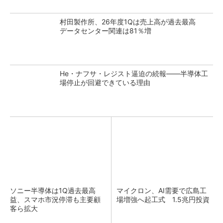
村田製作所、26年度1Qは売上高が過去最高
データセンター関連は81％増
He・ナフサ・レジスト逼迫の続報――半導体工
場停止が回避できている理由
ソニー半導体は1Q過去最高
マイクロン、AI需要で広島工
益、スマホ市況停滞も主要顧
場増強へ起工式 1.5兆円投資
客ら拡大