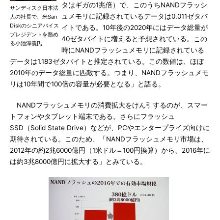
タはギガの1兆倍）で、このうちNANDフラッシ
サンディスク日本法
ュメモリに記録されているデータは0.011ゼタバ
人の社長で、米San
Diskのシニアバイス
イトである。10年後の2020年にはデータ総量が
プレジデントを務め
40ゼタバイトに増えると予想されている。この
る小池淳義氏
時にNANDフラッシュメモリに記録されている
データは1.183ゼタバイトと推定されている。この数値は、ほぼ
2010年のデータ総量に匹敵する。つまり、NANDフラッシュメモ
リは10年間で100倍の容量が必要となる」と語る。
NANDフラッシュメモリの消費拡大をけん引するのが、スマー
トフォンやタブレット端末である。さらにフラッシュ
SSD（Solid State Drive）などが、PCやエンタープライズ向けに
期待されている。このため、「NANDフラッシュメモリ市場は、
2012年の約2兆6000億円（1米ドル＝100円換算）から、2016年に
は約3兆8000億円に拡大する」とみている。