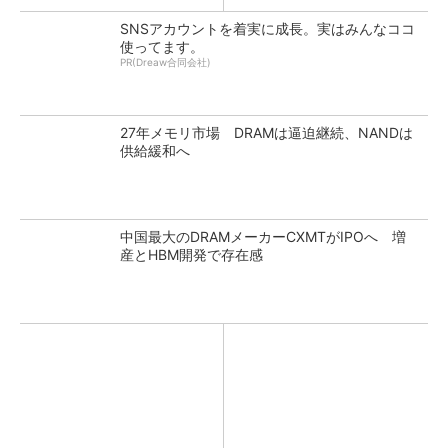
SNSアカウントを着実に成長。実はみんなココ
使ってます。
PR(Dreaw合同会社)
27年メモリ市場 DRAMは逼迫継続、NANDは
供給緩和へ
中国最大のDRAMメーカーCXMTがIPOへ 増
産とHBM開発で存在感