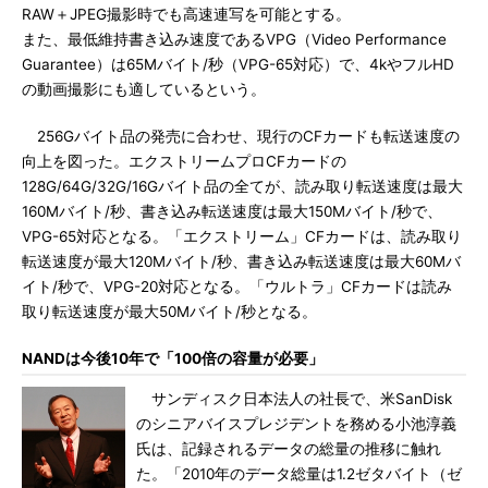
RAW＋JPEG撮影時でも高速連写を可能とする。
また、最低維持書き込み速度であるVPG（Video Performance
Guarantee）は65Mバイト/秒（VPG-65対応）で、4kやフルHD
の動画撮影にも適しているという。
256Gバイト品の発売に合わせ、現行のCFカードも転送速度の
向上を図った。エクストリームプロCFカードの
128G/64G/32G/16Gバイト品の全てが、読み取り転送速度は最大
160Mバイト/秒、書き込み転送速度は最大150Mバイト/秒で、
VPG-65対応となる。「エクストリーム」CFカードは、読み取り
転送速度が最大120Mバイト/秒、書き込み転送速度は最大60Mバ
イト/秒で、VPG-20対応となる。「ウルトラ」CFカードは読み
取り転送速度が最大50Mバイト/秒となる。
NANDは今後10年で「100倍の容量が必要」
サンディスク日本法人の社長で、米SanDisk
のシニアバイスプレジデントを務める小池淳義
氏は、記録されるデータの総量の推移に触れ
た。「2010年のデータ総量は1.2ゼタバイト（ゼ