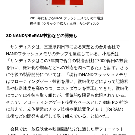
2016年におけるNANDフラッシュメモリの市場規
模予測（クリックで拡大）出典：サンディスク
3D NANDやReRAM技術などの開発も
サンディスクは、三重県四日市にある東芝との合弁会社で
NANDフラッシュメモリのチップを量産している。小池氏は、
「サンディスクはこの7年間で合弁の製造会社に7000億円の投資
を行い、微細化や増産などへの対応を図ってきた」と話す。さら
に今後の製品開発については、「現行のNANDフラッシュメモリ
はフローティングゲート技術を用い、微細化などによって記憶容
量や転送速度を高めつつ、コストダウンを実現してきた。微細化
については今後も取り組むが、電気的な限界も危惧されている。
そこで、フローティングゲート技術をベースとした微細化の推進
に加えて、立体構造のチップ技術や抵抗変化メモリ（ReRAM）
技術などの開発も並行して取り組んでいる」と述べた。
会見では、放送映像や映画撮影などに適した新フォーマット