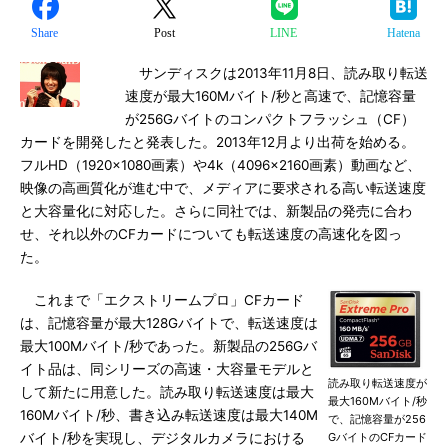
Share
Post
LINE
Hatena
サンディスクは2013年11月8日、読み取り転送
速度が最大160Mバイト/秒と高速で、記憶容量
が256Gバイトのコンパクトフラッシュ（CF）
カードを開発したと発表した。2013年12月より出荷を始める。
フルHD（1920×1080画素）や4k（4096×2160画素）動画など、
映像の高画質化が進む中で、メディアに要求される高い転送速度
と大容量化に対応した。さらに同社では、新製品の発売に合わ
せ、それ以外のCFカードについても転送速度の高速化を図っ
た。
これまで「エクストリームプロ」CFカード
は、記憶容量が最大128Gバイトで、転送速度は
最大100Mバイト/秒であった。新製品の256Gバ
イト品は、同シリーズの高速・大容量モデルと
読み取り転送速度が
して新たに用意した。読み取り転送速度は最大
最大160Mバイト/秒
160Mバイト/秒、書き込み転送速度は最大140M
で、記憶容量が256
バイト/秒を実現し、デジタルカメラにおける
GバイトのCFカード