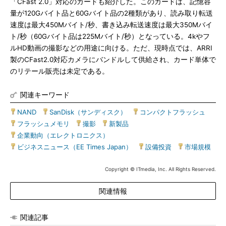
「CFast 2.0」対応のカードも紹介した。このカードは、記憶容
量が120Gバイト品と60Gバイト品の2種類があり、読み取り転送
速度は最大450Mバイト/秒、書き込み転送速度は最大350Mバイ
ト/秒（60Gバイト品は225Mバイト/秒）となっている。4kやフ
ルHD動画の撮影などの用途に向ける。ただ、現時点では、ARRI
製のCFast2.0対応カメラにバンドルして供給され、カード単体で
のリテール販売は未定である。
関連キーワード
NAND
|
SanDisk（サンディスク）
|
コンパクトフラッシュ
|
フラッシュメモリ
|
撮影
|
新製品
|
企業動向（エレクトロニクス）
|
ビジネスニュース（EE Times Japan）
|
設備投資
|
市場規模
Copyright © ITmedia, Inc. All Rights Reserved.
関連情報
関連記事