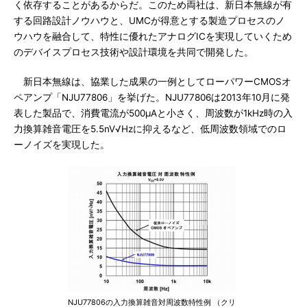
く依存することがあるからだ。このため両社は、新日本無線が有
する回路設計ノウハウと、UMCが得意とする製造プロセスのノ
ウハウを融合して、特性に優れたアナログICを実現していくため
のデバイスプロセス技術や設計環境を共同で開発した。
新日本無線は、協業した成果の一例としてローパワーCMOSオ
ペアンプ「NJU77806」を挙げた。NJU77806は2013年10月に発
表した製品で、消費電流が500μAと小さく、周波数が1kHz時の入
力換算雑音電圧を5.5nV√Hzに抑えるなど、低周波数領域でのロ
ーノイズを実現した。
NJU77806の入力換算雑音対周波数特性例 （クリ