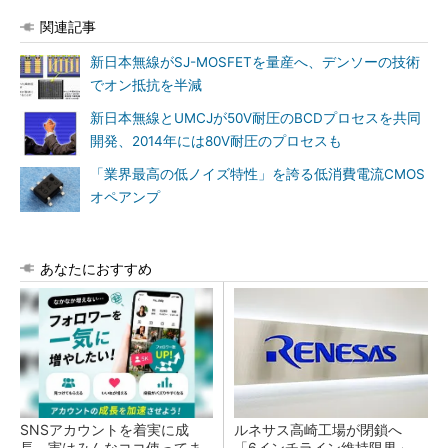
関連記事
新日本無線がSJ-MOSFETを量産へ、デンソーの技術
でオン抵抗を半減
新日本無線とUMCJが50V耐圧のBCDプロセスを共同
開発、2014年には80V耐圧のプロセスも
「業界最高の低ノイズ特性」を誇る低消費電流CMOS
オペアンプ
あなたにおすすめ
SNSアカウントを着実に成
ルネサス高崎工場が閉鎖へ
長。実はみんなココ使ってま
「6インチライン維持限界」