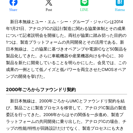
Share
Post
LINE
Hatena
新日本無線とユー・エム・シー・グループ・ジャパンは2014
年1月21日、アナログICの設計/製造に関わる協業体制とその成果
について記者説明会を開催した。両社が協業に踏み切った目的の
1つは、製造プラットフォームの共同開発とその活用である。新
日本無線は、この協業に基づきオペアンプや電源ICなど50製品を
製品化してきた。さらに車載機器や産業機器向けを中心に、30
製品を新たに開発していることを明らかにした。会見では、この
成果の一例として低ノイズと低パワーを両立させたCMOSオペア
ンプの開発を挙げた。
2000年ごろからファウンドリ契約
新日本無線は、2000年ごろからUMCとファウンドリ契約を結
び、製品ごとに製造プロセスを移管して、アナログIC製品の製造
委託を行ってきた。2006年からはその関係を一歩進め、製造プ
ラットフォームの共同開発に乗り出した。アナログICの場合、チ
ップの性能/特性が回路設計だけでなく、製造プロセスにも大き