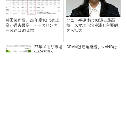
村田製作所、26年度1Qは売上
ソニー半導体は1Q過去最高
高が過去最高 データセンタ
益、スマホ市況停滞も主要顧
ー関連は81％増
客ら拡大
27年メモリ市場 DRAMは逼迫継続、NANDは
供給緩和へ
マイクロン、AI需要で広島工場増強へ起工式
1.5兆円投資
ルネサス、26年2Qは増収増益 データセンタ
ー需要強く「供給はパツパツ」