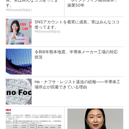
す。
操業50年
PR(Dreaw合同会社)
SNSアカウントを着実に成長。実はみんなココ
使ってます。
PR(Dreaw合同会社)
令和8年熊本地震、半導体メーカー工場の対応
状況
He・ナフサ・レジスト逼迫の続報――半導体工
場停止が回避できている理由