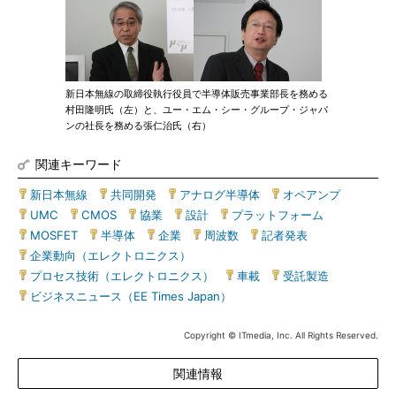
新日本無線の取締役執行役員で半導体販売事業部長を務める
村田隆明氏（左）と、ユー・エム・シー・グループ・ジャパ
ンの社長を務める張仁治氏（右）
関連キーワード
新日本無線
|
共同開発
|
アナログ半導体
|
オペアンプ
|
UMC
|
CMOS
|
協業
|
設計
|
プラットフォーム
|
MOSFET
|
半導体
|
企業
|
周波数
|
記者発表
|
企業動向（エレクトロニクス）
|
プロセス技術（エレクトロニクス）
|
車載
|
受託製造
|
ビジネスニュース（EE Times Japan）
Copyright © ITmedia, Inc. All Rights Reserved.
関連情報