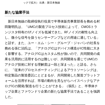
ックで拡大） 出典：新日本無線
新たな協業手法
新日本無線の取締役執行役員で半導体販売事業部長を務める村
田隆明氏は、「UMCの製造プロセス技術によって、CMOSトラ
ンジスタ特有の1/fノイズを低減できた。RFノイズの耐性も向上
し、微小な信号を扱うセンサーアンプなどの用途に適している」
と話す。また、ユー・エム・シー・グループ・ジャパンの社長を
務める張仁治氏は、「アナログICはデバイス構造がIC性能に大き
く影響する。アナログICはカスタム性が強いので、共同開発の成
果を汎用的に活用するのは難しいが、共同開発を通じてUMCの
アナログ技術に対する理解度は一段と深まった」と語る。さら
に、「従来のプロセスポーティングによるアウトソーシングは、
特定製品の製造委託にとどまるが、共同開発した製造プラットフ
ォームを活用すれば、市場の動向を見ながらハイスペックなアナ
ログICの開発/製造を行うことができる」（張氏）と、半導体チ
ップ企業とファウンドリ企業の新たな協業手法であることを強調
した。