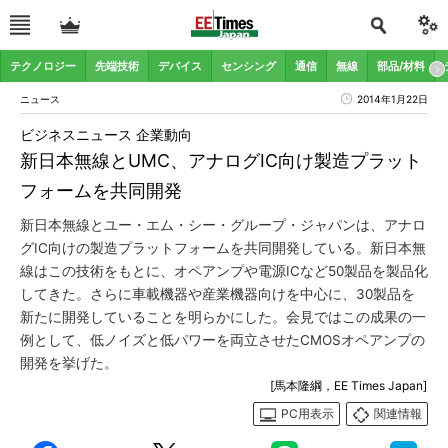
テクノロジー
先端技術
デバイス
センシング
通信
無線
部品/材料
ニュース
2014年1月22日
ビジネスニュース 企業動向
新日本無線とUMC、アナログIC向け製造プラット
フォームを共同開発
新日本無線とユー・エム・シー・グループ・ジャパンは、アナロ
グIC向けの製造プラットフォームを共同開発している。新日本無
線はこの技術をもとに、オペアンプや電源ICなど50製品を製品化
してきた。さらに車載機器や産業機器向けを中心に、30製品を
新たに開発していることを明らかにした。会見ではこの成果の一
例として、低ノイズと低パワーを両立させたCMOSオペアンプの
開発を挙げた。
[馬本隆綱，EE Times Japan]
PC用表示
関連情報