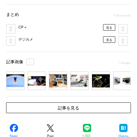
まとめ
6 Keywords
CP＋
セ
見る
デジカメ
Tex
見る
記事画像
＋
7 Images
1
2
3
4
5
6
7
記事を見る
Share
Post
LINE
Hatena