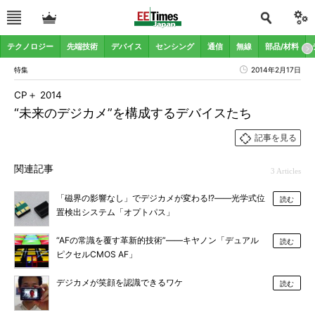
テクノロジー
先端技術
デバイス
センシング
通信
無線
部品/材料
特集
2014年2月17日
CP＋ 2014
“未来のデジカメ”を構成するデバイスたち
記事を見る
関連記事
3 Articles
「磁界の影響なし」でデジカメが変わる!?――光学式位
読む
置検出システム「オプトパス」
“AFの常識を覆す革新的技術”――キヤノン「デュアル
読む
ピクセルCMOS AF」
デジカメが笑顔を認識できるワケ
読む