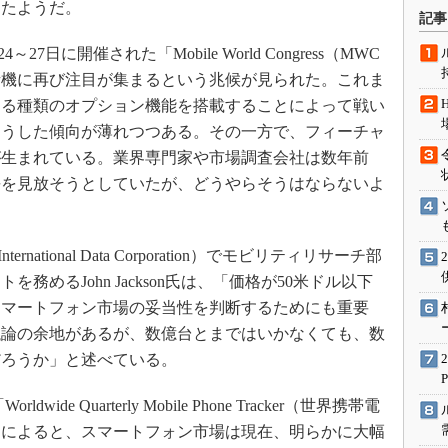
めたようだ。
術を知る
記事
エンジニア”が仕掛けた社内
7日に開催された「Mobile World Congress（MWC
念の180日
電話機に再び注目が集まるという兆候が見られた。これま
ションは日本を救うのか
ゆる種類のオプション機能を搭載することによって戦い
IoT通信
そうした傾向が薄れつつある。その一方で、フィーチャ
ナリスト「未来展望」
が生まれている。業界専門家や市場調査会社は数年前
愛されないエンジニア」の
長を見放そうとしていたが、どうやらそうはならないよ
行動論
tional Data Corporation）でモビリティリサーチ部
めるJohn Jackson氏は、「価格が50米ドル以下
スマートフォン市場の妥当性を判断するためにも重要
議論の余地があるが、数億台とまではいかなくても、数
だろうか」と述べている。
ide Quarterly Mobile Phone Tracker（世界携帯電
」によると、スマートフォン市場は現在、明らかに大幅