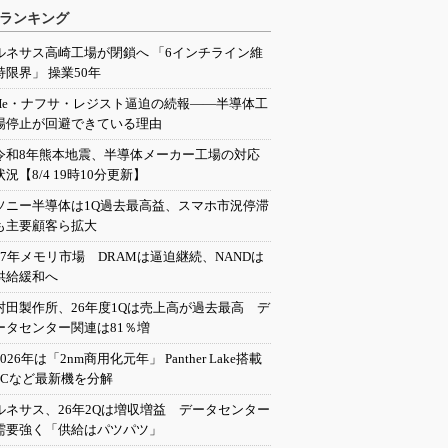
ランキング
ルネサス高崎工場が閉鎖へ 「6インチライン維
持限界」 操業50年
He・ナフサ・レジスト逼迫の続報――半導体工
場停止が回避できている理由
令和8年熊本地震、半導体メーカー工場の対応
状況【8/4 19時10分更新】
ソニー半導体は1Q過去最高益、スマホ市況停滞
も主要顧客ら拡大
27年メモリ市場 DRAMは逼迫継続、NANDは
供給緩和へ
村田製作所、26年度1Qは売上高が過去最高 デ
ータセンター関連は81％増
2026年は「2nm商用化元年」 Panther Lake搭載
PCなど最新機を分解
ルネサス、26年2Qは増収増益 データセンター
需要強く「供給はパツパツ」