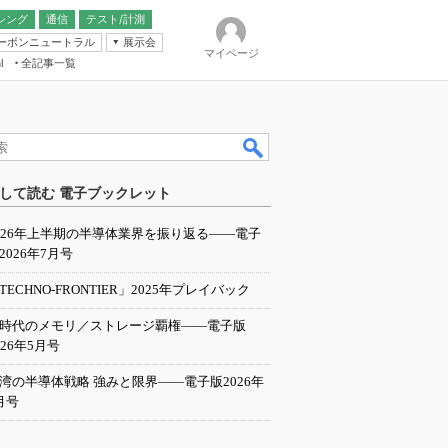
シング
通信
テスト/計測
ーボンニュートラル
展示会
マイページ
全記事一覧
l
ンピューティング
して読む 電子ブックレット
IER
026年上半期の半導体業界を振り返る――電子
2026年7月号
TECHNO-FRONTIER」2025年プレイバック
I時代のメモリ／ストレージ覇権――電子版
026年5月号
湾の半導体戦略 強みと限界――電子版2026年
月号