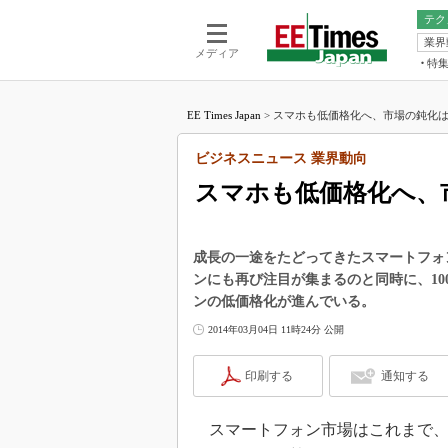
テク
業界
電池／エネル
ア
メディア
特
メ
福田昭の
LS
EE Times Japan
>
スマホも低価格化へ、市場の鈍化は避
福田昭の
マ
湯之上隆
ビジネスニュース 業界動向
FP
大山聡の
スマホも低価格化へ、
大原雄介
ック
リタイア
成長の一途をたどってきたスマートフォ
学漂流記
ンにも再び注目が集まるのと同時に、1
ンの低価格化が進んでいる。
世界を「
2014年03月04日 11時24分 公開
踊るバズワ
Buzzwo
印刷する
通知する
この10
で起こる
製品分解
スマートフォン市場はこれまで、