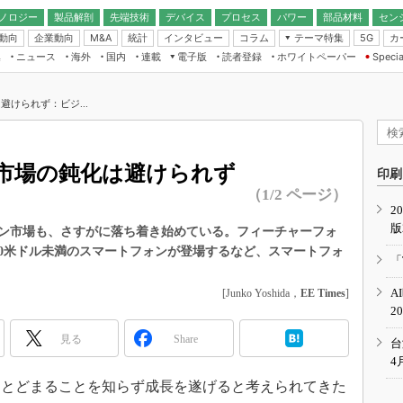
ノロジー
製品解剖
先端技術
デバイス
プロセス
パワー
部品材料
セン
動向
企業動向
統計
インタビュー
コラム
テーマ特集
カ
M&A
5G
ギー
ナログ
無線
集
ニュース
海外
国内
連載
電子版
読者登録
ホワイトペーパー
Specia
フィジカルAI
IoT・エッジコ
モリ
EXPO
Microchip情報
ストレージ通信
EE Times Japan×EDN Japan統合電
エッジAI
子版
I
SEMICON Japan
けられず：ビジ...
デバイス通信
パワーエレクトロニクス
電子ブックレット
イコン
CEATEC
のナノフォーカス
半導体後工程
GA
EdgeTech＋
業界スコープ
市場の鈍化は避けられず
読者調査（EE Times Research）
印刷
TECHNO-FRONT
のエレ・組み込みプレイバ
（1/2 ページ）
カーボンニュートラル
2
人とくるま展
版
IoT
直前エンジニアの社会人大
ン市場も、さすがに落ち着き始めている。フィーチャーフォ
00米ドル未満のスマートフォンが登場するなど、スマートフォ
電源設計（EDN Japan）
「
数字」で回してみよう
エレクトロニクス入門（EDN
A
[Junko Yoshida，
EE Times
]
Japan）
ード ～Behind the
2
rd
見る
Share
年で起こったこと、次の10年
台
こと
4
で探るアジアの新トレンド
とどまることを知らず成長を遂げると考えられてきた