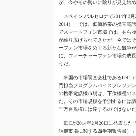
が、今やその勢いに陰りが見え始
光伝送技
“異端児
スペイン バルセロナで2014年2月24～2
改革、執
2014）」では、低価格帯の携帯
イノベー
でスマートフォン市場では、あら
JASA発
が繰り広げられてきたが、今では
IHSア
ーフォン市場をめぐる新たな競争
「英語に
に、フィーチャーフォン市場の成
ための新
うだ。
米国の市場調査会社であるIDC（Interna
門担当プログラムバイスプレジデントを務
の携帯電話機市場は、下位機種の
だ。その市場規模を予測するには
千万台規模には達するのではない
IDCが2014年2月26日に発表した「Worldw
話機市場に関する四半期報告書）