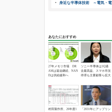
身近な半導体技術 ～電気・電
あなたにおすすめ
27年メモリ市場 DR
ソニー半導体は1Q過
AMは逼迫継続、NAN
去最高益、スマホ市況
Dは供給緩和へ
停滞も主要顧客ら拡大
村田製作所、26年度1
「2031年にアップリン