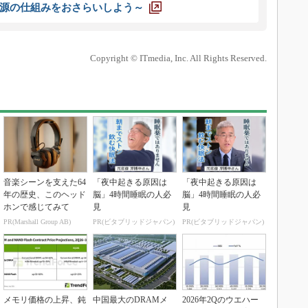
源の仕組みをおさらいしよう～
Copyright © ITmedia, Inc. All Rights Reserved.
音楽シーンを支えた64
「夜中起きる原因は
「夜中起きる原因は
年の歴史、このヘッド
脳」4時間睡眠の人必
脳」4時間睡眠の人必
ホンで感じてみて
見
見
PR(Marshall Group AB)
PR(ビタブリッドジャパン)
PR(ビタブリッドジャパン)
メモリ価格の上昇、鈍
中国最大のDRAMメ
2026年2Qのウエハー