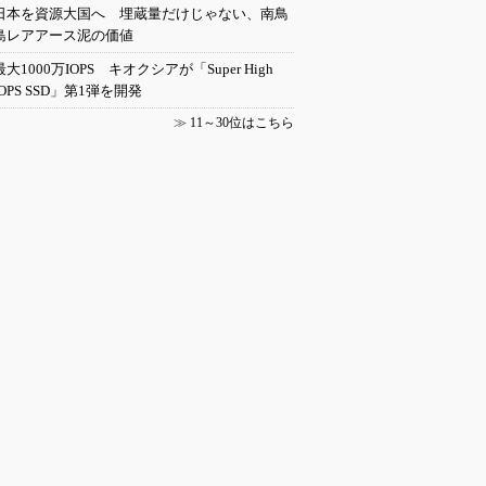
日本を資源大国へ 埋蔵量だけじゃない、南鳥
島レアアース泥の価値
最大1000万IOPS キオクシアが「Super High
IOPS SSD」第1弾を開発
≫
11～30位はこちら