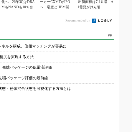
化へ 26年3QはDRA
ーカーCXMTがIPO
出荷面積は7.4％増 A
MもNANDも10％台
へ 増産とHBM開発
I需要がけん引
で存在感
Recommended by
PR
チャンネルを構成、位相マッチングが容易に
の精度を実現する方法
 先端パッケージの低電流評価
先端パッケージ評価の最前線
状態・粉体混合状態を可視化する方法とは