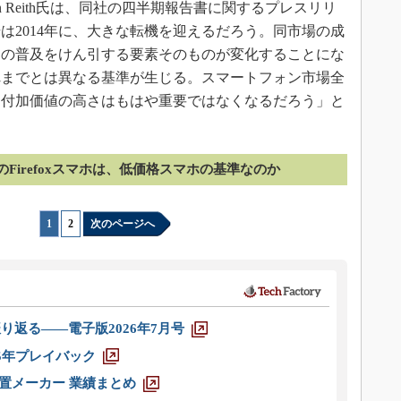
 Reith氏は、同社の四半期報告書に関するプレスリリ
は2014年に、大きな転機を迎えるだろう。同市場の成
ンの普及をけん引する要素そのものが変化することにな
れまでとは異なる基準が生じる。スマートフォン市場全
、付加価値の高さはもはや重要ではなくなるだろう」と
のFirefoxスマホは、低価格スマホの基準なのか
1
|
2
次のページへ
り返る――電子版2026年7月号
025年プレイバック
装置メーカー 業績まとめ