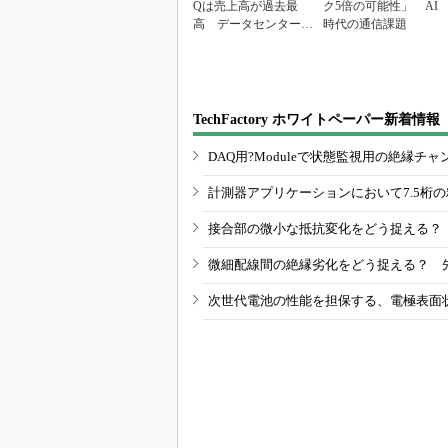
Qは売上高が過去最
ク5倍の可能性」 AI
高 データセンター関
時代の通信課題
連は81％増
TechFactory ホワイトペーパー新着情報
DAQ用?Moduleで状態監視用の絶縁
計測器アプリケーションにおいて7.5桁
接合部の微小な抵抗変化をどう捉える？
微細配線間の絶縁劣化をどう捉える？ 
次世代電池の性能を担保する、電極表面