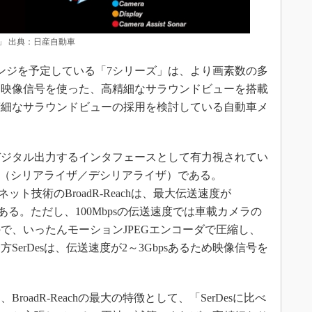
」 出典：日産自動車
ンジを予定している「7シリーズ」は、より画素数の多
た映像信号を使った、高精細なサラウンドビューを搭載
精細なサラウンドビューの採用を検討している自動車メ
ジタル出力するインタフェースとして有力視されてい
es（シリアライザ／デシリアライザ）である。
ネット技術のBroadR-Reachは、最大伝送速度が
能である。ただし、100Mbpsの伝送速度では車載カメラの
で、いったんモーションJPEGエンコーダで圧縮し、
erDesは、伝送速度が2～3Gbpsあるため映像信号を
adR-Reachの最大の特徴として、「SerDesに比べ