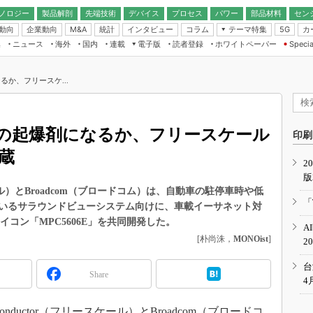
ノロジー
製品解剖
先端技術
デバイス
プロセス
パワー
部品材料
セン
動向
企業動向
統計
インタビュー
コラム
テーマ特集
カ
M&A
5G
ギー
ナログ
無線
集
ニュース
海外
国内
連載
電子版
読者登録
ホワイトペーパー
Specia
フィジカルAI
IoT・エッジコ
モリ
EXPO
Microchip情報
ストレージ通信
EE Times Japan×EDN Japan統合電
エッジAI
子版
I
SEMICON Japan
か、フリースケ...
デバイス通信
パワーエレクトロニクス
電子ブックレット
イコン
CEATEC
のナノフォーカス
半導体後工程
GA
EdgeTech＋
業界スコープ
の起爆剤になるか、フリースケール
読者調査（EE Times Research）
印刷
TECHNO-FRONT
のエレ・組み込みプレイバ
蔵
カーボンニュートラル
2
人とくるま展
版
IoT
直前エンジニアの社会人大
フリースケール）とBroadcom（ブロードコム）は、自動車の駐停車時や低
電源設計（EDN Japan）
「
いるサラウンドビューシステム向けに、車載イーサネット対
数字」で回してみよう
エレクトロニクス入門（EDN
イコン「MPC5606E」を共同開発した。
A
Japan）
ード ～Behind the
[朴尚洙，
MONOist
]
2
rd
年で起こったこと、次の10年
台
Share
こと
4
で探るアジアの新トレンド
emiconductor（フリースケール）とBroadcom（ブロードコ