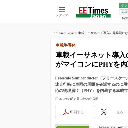
テク
業界
電池／エネル
ア
メディア
特
メ
福田昭の
LS
EE Times Japan
>
車載イーサネット導入の起爆剤になる
福田昭の
マ
湯之上隆
車載半導体
FP
大山聡の
車載イーサネット導入
大原雄介
がマイコンにPHYを内
ック
リタイア
学漂流記
Freescale Semiconductor（
速走行時に車両の周囲を確認するのに用
世界を「
応の物理層IC（PHY）を内蔵する車載マ
踊るバズワ
2014年04月24日 14時30分 公開
Buzzwo
この10
印刷する
見る
で起こる
製品分解
Freescale S