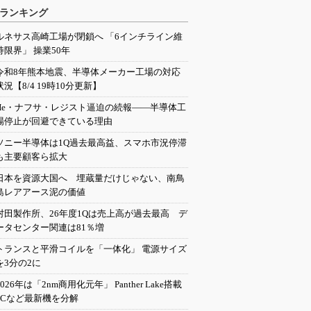
ランキング
ルネサス高崎工場が閉鎖へ 「6インチライン維
持限界」 操業50年
令和8年熊本地震、半導体メーカー工場の対応
状況【8/4 19時10分更新】
He・ナフサ・レジスト逼迫の続報――半導体工
場停止が回避できている理由
ソニー半導体は1Q過去最高益、スマホ市況停滞
も主要顧客ら拡大
日本を資源大国へ 埋蔵量だけじゃない、南鳥
島レアアース泥の価値
村田製作所、26年度1Qは売上高が過去最高 デ
ータセンター関連は81％増
トランスと平滑コイルを「一体化」 電源サイズ
を3分の2に
2026年は「2nm商用化元年」 Panther Lake搭載
PCなど最新機を分解