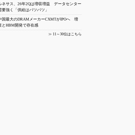
ルネサス、26年2Qは増収増益 データセンター
需要強く「供給はパツパツ」
中国最大のDRAMメーカーCXMTがIPOへ 増
産とHBM開発で存在感
≫
11～30位はこちら