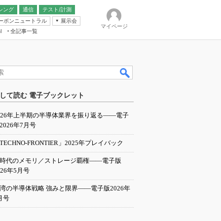
シング
通信
テスト/計測
ーボンニュートラル
展示会
マイページ
全記事一覧
l
ンピューティング
して読む 電子ブックレット
IER
026年上半期の半導体業界を振り返る――電子
2026年7月号
TECHNO-FRONTIER」2025年プレイバック
I時代のメモリ／ストレージ覇権――電子版
026年5月号
湾の半導体戦略 強みと限界――電子版2026年
月号