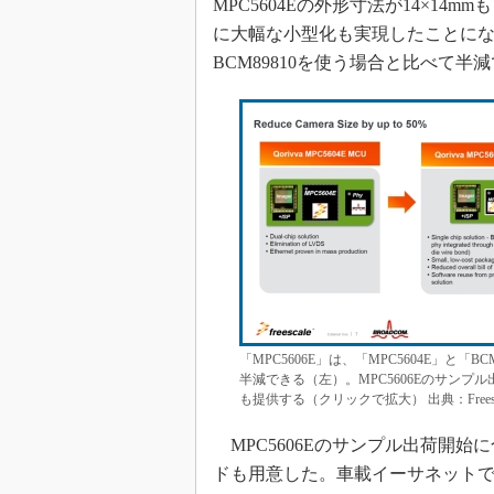
MPC5604Eの外形寸法が14×14m
に大幅な小型化も実現したことになる
BCM89810を使う場合と比べて半
「MPC5606E」は、「MPC5604E」と
半減できる（左）。MPC5606Eのサン
も提供する（クリックで拡大） 出典：Freescale S
MPC5606Eのサンプル出荷開
ドも用意した。車載イーサネット