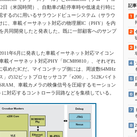
術を知る
記事
4月2日（米国時間）、自動車の駐停車時や低速走行時に
エンジニア”が仕掛けた社内
認するのに用いるサラウンドビューシステム（サラウ
念の180日
けに、車載イーサネット対応の物理層IC（PHY）を内
ションは日本を救うのか
E」を共同開発したと発表した。既に一部顧客へのサンプ
IoT通信
ナリスト「未来展望」
が2011年6月に発表した車載イーサネット対応マイコン
愛されないエンジニア」の
行動論
の車載イーサネット対応PHY「BCM89810」、それぞれ
収めたICだ。マイコンチップ側には、周波数64MHz
reベース」の32ビットプロセッサコア「e200」、512Kバイト
のSRAM、車載カメラの映像信号を圧縮するモーション
ットに対応するコントローラ回路などを集積している。