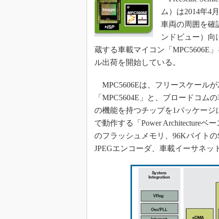
光伝送技
ム）は2014年
“異端児
車両の周囲を確
改革、執
ンドビュー）向
イノベー
蔵する車載マイコン「MPC5606
JASA発
ル出荷を開始している。
IHSア
MPC5606Eは、フリースケール
「英語に
ための新
「MPC5604E」と、ブロードコム
の機能を持つチップを1パッケージに
で動作する「Power Architectu
のフラッシュメモリ、96Kバイト
JPEGエンコーダ、車載イーサネ