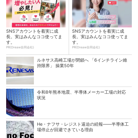
SNSアカウントを着実に成
SNSアカウントを着実に成
長。実はみんなココ使ってま
長。実はみんなココ使ってま
す。
す。
PR(Dreaw合同会社)
PR(Dreaw合同会社)
ルネサス高崎工場が閉鎖へ 「6インチライン維
持限界」 操業50年
令和8年熊本地震、半導体メーカー工場の対応
状況
He・ナフサ・レジスト逼迫の続報――半導体工
場停止が回避できている理由