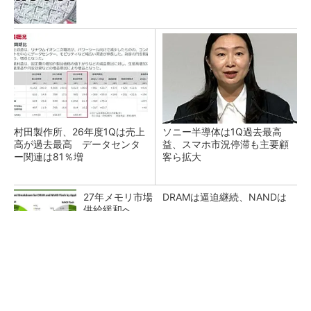
村田製作所、26年度1Qは売上
ソニー半導体は1Q過去最高
高が過去最高 データセンタ
益、スマホ市況停滞も主要顧
ー関連は81％増
客ら拡大
27年メモリ市場 DRAMは逼迫継続、NANDは
供給緩和へ
マイクロン、AI需要で広島工場増強へ起工式
1.5兆円投資