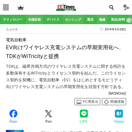
テクノロジー
先端技術
デバイス
センシング
通信
無線
部品/材料
ニュース
2014年4月28日
電気自動車
EV向けワイヤレス充電システムの早期実用化へ、
TDKがWiTricityと提携
TDKは、磁界共鳴方式のワイヤレス充電システムに関する特許を
多数保有するWiTricityとライセンス契約を結んだ。このライセン
ス契約を契機に、電気自動車（EV）をはじめとするモビリティ
向けワイヤレス充電システムの早期実用化を目指す方針である。
[MONOist]
PC用表示
関連情報
Share
Post
LINE
Hatena