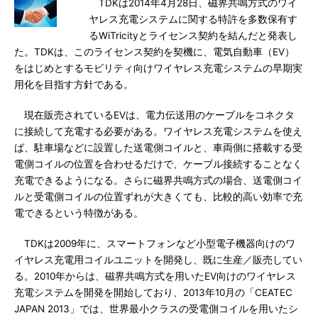
TDKは2014年4月28日、磁界共鳴方式のワイ
ヤレス充電システムに関する特許を多数保有す
るWiTricityとライセンス契約を結んだと発表し
た。TDKは、このライセンス契約を契機に、電気自動車（EV）
をはじめとするモビリティ向けワイヤレス充電システムの早期実
用化を目指す方針である。
現在販売されているEVは、電力伝送用のケーブルをコネクタ
に接続して充電する必要がある。ワイヤレス充電システムを使え
ば、駐車場などに設置した送電側コイルと、車両側に搭載する受
電側コイルの位置を合わせるだけで、ケーブル接続することなく
充電できるようになる。さらに磁界共鳴方式の場合、送電側コイ
ルと受電側コイルの位置ずれが大きくても、比較的高い効率で充
電できるという特徴がある。
TDKは2009年に、スマートフォンなど小型電子機器向けのワ
イヤレス充電用コイルユニットを開発し、既に生産／販売してい
る。2010年からは、磁界共鳴方式を用いたEV向けのワイヤレス
充電システムを開発を開始しており、2013年10月の「CEATEC
JAPAN 2013」では、世界最小クラスの受電側コイルを用いたシ