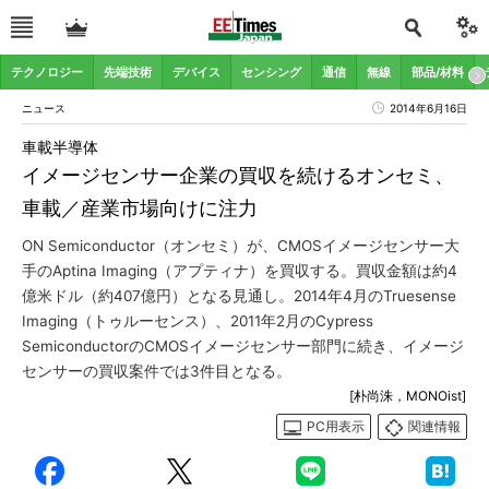
テクノロジー
先端技術
デバイス
センシング
通信
無線
部品/材料
ニュース
2014年6月16日
車載半導体
イメージセンサー企業の買収を続けるオンセミ、
車載／産業市場向けに注力
ON Semiconductor（オンセミ）が、CMOSイメージセンサー大
手のAptina Imaging（アプティナ）を買収する。買収金額は約4
億米ドル（約407億円）となる見通し。2014年4月のTruesense
Imaging（トゥルーセンス）、2011年2月のCypress
SemiconductorのCMOSイメージセンサー部門に続き、イメージ
センサーの買収案件では3件目となる。
[朴尚洙，MONOist]
PC用表示
関連情報