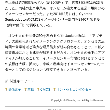
売上高は約7900万米ドル（約80億円）で、営業利益率は約23％
だった。同社の主力事業も、オンセミが注力する産業市場向けの
イメージセンサーだった。また2011年2月には、Cypress
SemicoductorのCMOSイメージセンサー部門を3140万米ドル
（約32億円）で買収している。
オンセミの社長兼CEOを務めるKeith Jackson氏は、「アプテ
ィナの差別化されたイメージングテクノロジーと、オンセミの広
範囲の営業地域と強力な運用能力が組み合わさることで、車載／
産業市場における成長が加速するだろう。オンセミの傘下にアプ
ティナが加わることで、イメージセンサー市場におけるオンセミ
の規模は大幅に拡大し、車載／産業向けイメージセンサーのリー
ダーとしてのポジションも確立できる」と述べている。
関連キーワード
撮像素子
|
車載
|
CMOS
|
オン・セミコンダクター
Copyright © ITmedia, Inc. All Rights Reserved.