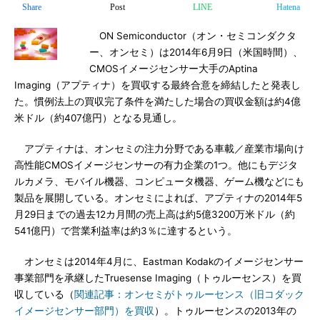
Share
Post
LINE
Hatena
ON Semiconductor（オン・セミコンダクタ
ー、オンセミ）は2014年6月9日（米国時間）、
CMOSイメージセンサー大手のAptina
Imaging（アプティナ）を買収する最終合意を締結したと発表し
た。慣例法上の買収完了条件を満たした場合の買収金額は約4億
米ドル（約407億円）となる見通し。
アプティナは、オンセミの注力分野である車載／産業市場向け
高性能CMOSイメージセンサーの有力企業の1つ。他にもデジタ
ルカメラ、モバイル機器、コンピュータ機器、ゲーム機などにも
製品を展開している。オンセミによれば、アプティナの2014年5
月29日までの過去12カ月間の売上高は約5億3200万米ドル（約
541億円）で営業利益率は約3％に達するという。
オンセミは2014年4月に、Eastman Kodakのイメージセンサー
事業部門を承継したTruesense Imaging（トゥルーセンス）を買
収している（
関連記事：オンセミがトゥルーセンス（旧コダック
イメージセンサー部門）を買収
）。トゥルーセンスの2013年の