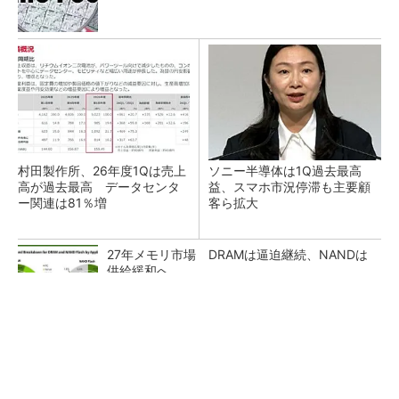
村田製作所、26年度1Qは売上
ソニー半導体は1Q過去最高
高が過去最高 データセンタ
益、スマホ市況停滞も主要顧
ー関連は81％増
客ら拡大
27年メモリ市場 DRAMは逼迫継続、NANDは
供給緩和へ
マイクロン、AI需要で広島工場増強へ起工式
1.5兆円投資