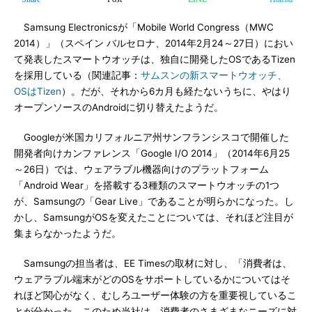
Samsung Electronicsが「Mobile World Congress（MWC
2014）」（スペイン バルセロナ、2014年2月24～27日）におい
て発表したスマートウオッチは、独自に開発したOSであるTizen
を採用している（関連記事：
サムスンの新スマートウオッチ、
OSはTizen
）。だが、それから6カ月も経たないうちに、やはり
オープンソースのAndroidに切り替えたようだ。
Googleが米国カリフォルニア州サンフランシスコで開催した
開発者向けカンファレンス「Google I/O 2014」（2014年6月25
～26日）では、ウェアラブル機器向けのプラットフォーム
「Android Wear」を搭載する3種類のスマートウオッチの1つ
が、Samsungの「Gear Live」であることが明らかになった。し
かし、SamsungがOSを変えたことについては、それほど注目が
集まらなかったようだ。
Samsungの担当者は、EE Timesの取材に対し、「消費者は、
ウェアラブル端末がどのOSをサポートしているかについてはそ
れほど関心がなく、むしろユーザー体験の方を重要視しているこ
とが分かった。このため当社は、消費者のさまざまなニーズに対