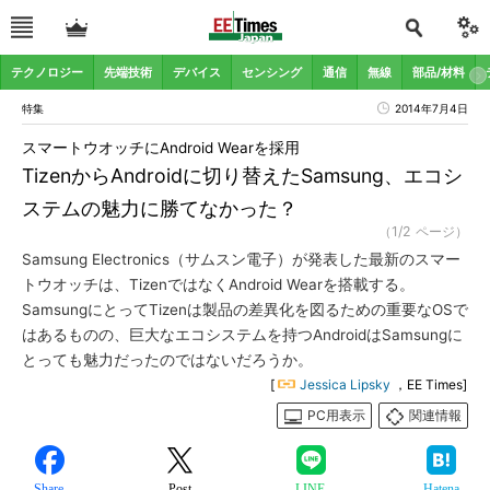
テクノロジー
先端技術
デバイス
センシング
通信
無線
部品/材料
特集
2014年7月4日
スマートウオッチにAndroid Wearを採用
TizenからAndroidに切り替えたSamsung、エコシ
ステムの魅力に勝てなかった？
（1/2 ページ）
Samsung Electronics（サムスン電子）が発表した最新のスマー
トウオッチは、TizenではなくAndroid Wearを搭載する。
SamsungにとってTizenは製品の差異化を図るための重要なOSで
はあるものの、巨大なエコシステムを持つAndroidはSamsungに
とっても魅力だったのではないだろうか。
[
Jessica Lipsky
，EE Times]
PC用表示
関連情報
Share
Post
LINE
Hatena