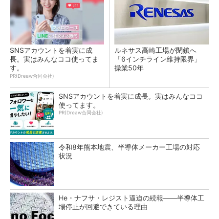
SNSアカウントを着実に成
ルネサス高崎工場が閉鎖へ
長。実はみんなココ使ってま
「6インチライン維持限界」
す。
操業50年
PR(Dreaw合同会社)
SNSアカウントを着実に成長。実はみんなココ
使ってます。
PR(Dreaw合同会社)
令和8年熊本地震、半導体メーカー工場の対応
状況
He・ナフサ・レジスト逼迫の続報――半導体工
場停止が回避できている理由