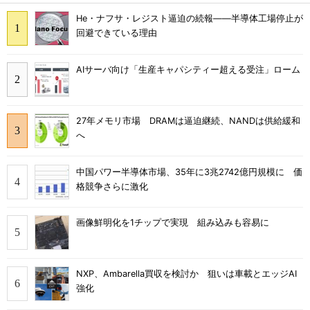
He・ナフサ・レジスト逼迫の続報――半導体工場停止が
回避できている理由
AIサーバ向け「生産キャパシティー超える受注」ローム
27年メモリ市場 DRAMは逼迫継続、NANDは供給緩和
へ
中国パワー半導体市場、35年に3兆2742億円規模に 価
格競争さらに激化
画像鮮明化を1チップで実現 組み込みも容易に
NXP、Ambarella買収を検討か 狙いは車載とエッジAI
強化