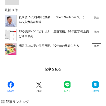
最新 3 件
低周波ノイズ抑制に効果 「Silent Switcher 3」に
読む
42V入力品が登場
FAや光デバイスがけん引 三菱電機、26年度Q1売上高
読む
は過去最高
想定以上に早い生産再開、10年前の教訓生きる
読む
記事を見る
Share
Post
LINE
Hatena
記事ランキング