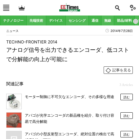
テクノロジー
先端技術
デバイス
センシング
通信
無線
部品/材料
ニュース
2014年7月28日
TECHNO-FRONTIER 2014
アナログ信号を出力できるエンコーダ、低コスト
で分解能の向上が可能に
記事を見る
関連記事
3 Articles
モーター制御に不可欠なエンコーダ、その多様な用途
読む
アバゴが光学エンコーダの新品種を紹介、取り付け容
読む
易で高分解能
アバゴの小型反射型エンコーダ、絶対位置の検出で高
読む