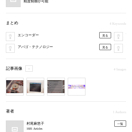
精度制御が可能
まとめ
4 Keywords
エンコーダー
TE
見る
アバゴ・テクノロジー
電
見る
記事画像
＋
4 Images
1
2
3
4
著者
1 Authors
村尾麻悠子
一覧
1681 Articles