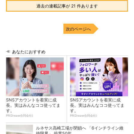
過去の連載記事が 21 件あります
次のページへ
あなたにおすすめ
SNSアカウントを着実に成
SNSアカウントを着実に成
長。実はみんなココ使ってま
長。実はみんなココ使ってま
す。
す。
PR(Dreaw合同会社)
PR(Dreaw合同会社)
ルネサス高崎工場が閉鎖へ 「6インチライン維
持限界」 操業50年