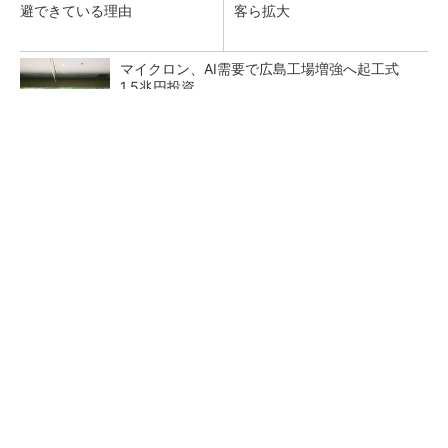
避できている理由
客ら拡大
マイクロン、AI需要で広島工場増強へ起工式
1.5兆円投資
27年メモリ市場 DRAMは逼迫継続、NANDは
供給緩和へ
中国最大のDRAMメーカーCXMTがIPOへ 増
産とHBM開発で存在感