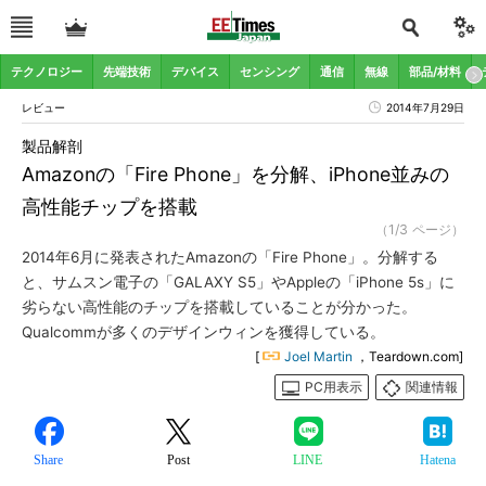
テクノロジー
先端技術
デバイス
センシング
通信
無線
部品/材料
レビュー
2014年7月29日
製品解剖
Amazonの「Fire Phone」を分解、iPhone並みの
高性能チップを搭載
（1/3 ページ）
2014年6月に発表されたAmazonの「Fire Phone」。分解する
と、サムスン電子の「GALAXY S5」やAppleの「iPhone 5s」に
劣らない高性能のチップを搭載していることが分かった。
Qualcommが多くのデザインウィンを獲得している。
[
Joel Martin
，Teardown.com]
PC用表示
関連情報
Share
Post
LINE
Hatena