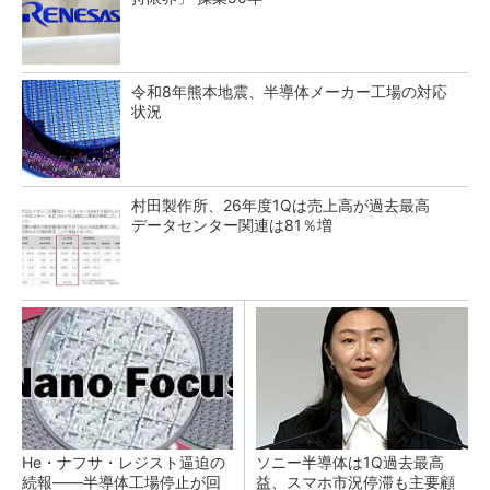
令和8年熊本地震、半導体メーカー工場の対応
状況
村田製作所、26年度1Qは売上高が過去最高
データセンター関連は81％増
He・ナフサ・レジスト逼迫の
ソニー半導体は1Q過去最高
続報――半導体工場停止が回
益、スマホ市況停滞も主要顧