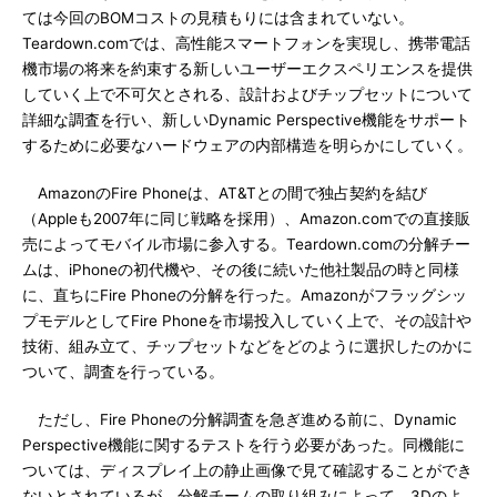
ては今回のBOMコストの見積もりには含まれていない。
Teardown.comでは、高性能スマートフォンを実現し、携帯電話
機市場の将来を約束する新しいユーザーエクスペリエンスを提供
していく上で不可欠とされる、設計およびチップセットについて
詳細な調査を行い、新しいDynamic Perspective機能をサポート
するために必要なハードウェアの内部構造を明らかにしていく。
AmazonのFire Phoneは、AT&Tとの間で独占契約を結び
（Appleも2007年に同じ戦略を採用）、Amazon.comでの直接販
売によってモバイル市場に参入する。Teardown.comの分解チー
ムは、iPhoneの初代機や、その後に続いた他社製品の時と同様
に、直ちにFire Phoneの分解を行った。Amazonがフラッグシッ
プモデルとしてFire Phoneを市場投入していく上で、その設計や
技術、組み立て、チップセットなどをどのように選択したのかに
ついて、調査を行っている。
ただし、Fire Phoneの分解調査を急ぎ進める前に、Dynamic
Perspective機能に関するテストを行う必要があった。同機能に
ついては、ディスプレイ上の静止画像で見て確認することができ
ないとされているが、分解チームの取り組みによって、3Dのよ