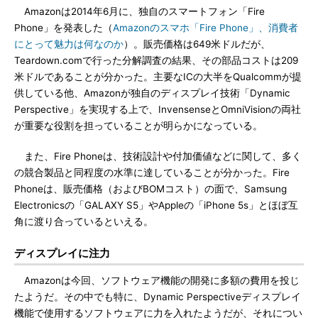
Amazonは2014年6月に、独自のスマートフォン「Fire
Phone」を発表した（
Amazonのスマホ「Fire Phone」、消費者
にとって魅力は何なのか
）。販売価格は649米ドルだが、
Teardown.comで行った分解調査の結果、その部品コストは209
米ドルであることが分かった。主要なICの大半をQualcommが提
供している他、Amazonが独自のディスプレイ技術「Dynamic
Perspective」を実現する上で、InvensenseとOmniVisionの両社
が重要な役割を担っていることが明らかになっている。
また、Fire Phoneは、技術設計や付加価値などに関して、多く
の競合製品と同程度の水準に達していることが分かった。Fire
Phoneは、販売価格（およびBOMコスト）の面で、Samsung
Electronicsの「GALAXY S5」やAppleの「iPhone 5s」とほぼ互
角に渡り合っているといえる。
ディスプレイに注力
Amazonは今回、ソフトウェア機能の開発に多額の費用を投じ
たようだ。その中でも特に、Dynamic Perspectiveディスプレイ
機能で使用するソフトウェアに力を入れたようだが、それについ