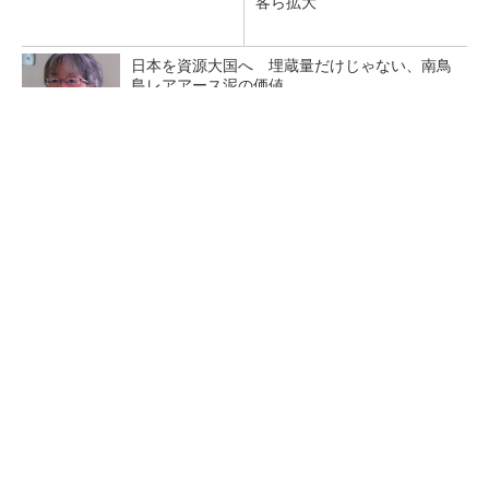
客ら拡大
日本を資源大国へ 埋蔵量だけじゃない、南鳥
島レアアース泥の価値
三菱電機、第5世代SiC MOSFETの核 オン抵
抗25％減の独自構造
マイクロン、AI需要で広島工場増強へ起工式
1.5兆円投資