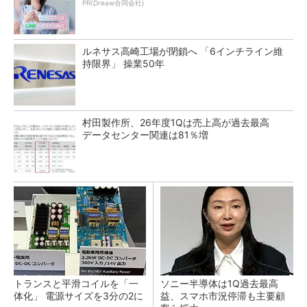
PR(Dreaw合同会社)
ルネサス高崎工場が閉鎖へ 「6インチライン維
持限界」 操業50年
村田製作所、26年度1Qは売上高が過去最高
データセンター関連は81％増
トランスと平滑コイルを「一
ソニー半導体は1Q過去最高
体化」 電源サイズを3分の2に
益、スマホ市況停滞も主要顧