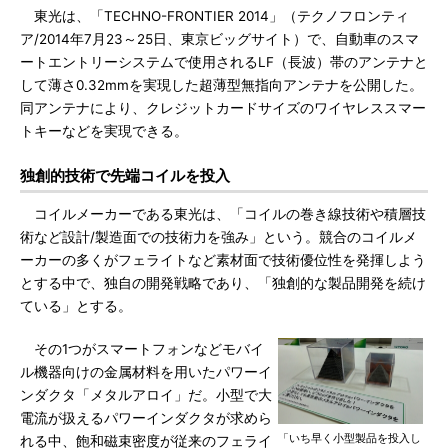
東光は、「TECHNO-FRONTIER 2014」（テクノフロンティ
ア/2014年7月23～25日、東京ビッグサイト）で、自動車のスマ
ートエントリーシステムで使用されるLF（長波）帯のアンテナと
して薄さ0.32mmを実現した超薄型無指向アンテナを公開した。
同アンテナにより、クレジットカードサイズのワイヤレススマー
トキーなどを実現できる。
独創的技術で先端コイルを投入
コイルメーカーである東光は、「コイルの巻き線技術や積層技
術など設計/製造面での技術力を強み」という。競合のコイルメ
ーカーの多くがフェライトなど素材面で技術優位性を発揮しよう
とする中で、独自の開発戦略であり、「独創的な製品開発を続け
ている」とする。
その1つがスマートフォンなどモバイ
ル機器向けの金属材料を用いたパワーイ
ンダクタ「メタルアロイ」だ。小型で大
電流が扱えるパワーインダクタが求めら
「いち早く小型製品を投入し
れる中、飽和磁束密度が従来のフェライ