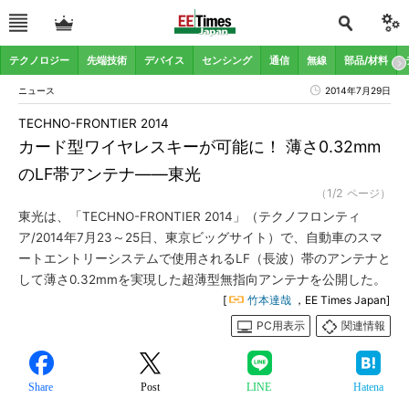
テクノロジー
先端技術
デバイス
センシング
通信
無線
部品/材料
ニュース
2014年7月29日
TECHNO-FRONTIER 2014
カード型ワイヤレスキーが可能に！ 薄さ0.32mm
のLF帯アンテナ――東光
（1/2 ページ）
東光は、「TECHNO-FRONTIER 2014」（テクノフロンティ
ア/2014年7月23～25日、東京ビッグサイト）で、自動車のスマ
ートエントリーシステムで使用されるLF（長波）帯のアンテナと
して薄さ0.32mmを実現した超薄型無指向アンテナを公開した。
[
竹本達哉
，EE Times Japan]
PC用表示
関連情報
Share
Post
LINE
Hatena