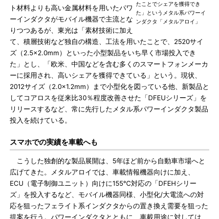
たことでシェアを獲得でき
ト材料よりも高い金属材料を用いたパワ
た」というメタル系パワーイ
ーインダクタがモバイル機器で主流とな
ンダクタ「メタルアロイ」
りつつあるが、東光は「素材技術に加え
て、積層技術など独自の構造、工法を用いたことで、2520サイ
ズ（2.5×2.0mm）といった小型製品をいち早く市場投入でき
た」とし、「欧米、中国などを含む多くのスマートフォンメーカ
ーに採用され、高いシェアを獲得できている」という。現状、
2012サイズ（2.0×1.2mm）まで小型化を図っている他、新製品と
してコアロスを従来比30％程度改善させた「DFEUシリーズ」を
リリースするなど、常に先行したメタル系パワーインダクタ製品
投入を続けている。
スマホでの実績を車載へも
こうした独創的な製品展開は、5年ほど前から自動車市場へと
広げてきた。メタルアロイでは、車載情報機器向けに加え、
ECU（電子制御ユニット）向けに155℃対応の「DFEHシリー
ズ」を投入するなど、モバイル機器同様、小型化/大電流への対
応を狙ったフェライト系インダクタからの置き換え需要を狙った
提案を行う。パワーインダクタとともに、車載用途に対しては、