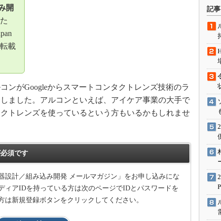
術を知る
み開
記事
エンジニア”が仕掛けた社内
た
念の180日
apan
ションは日本を救うのか
転載
IoT通信
ナリスト「未来展望」
ンがGoogleからスマートコンタクトレンズ技術のラ
愛されないエンジニア」の
行動論
介しました。アルコンといえば、アイケア事業の大手で
タクトレンズを使っているという方もいるかもしれませ
。
必須です
器設計／組み込み開発 メールマガジン」をお申し込みにな
ィアIDを持っている方は次のページでIDとパスワードを
方は新規登録ボタンをクリックしてください。