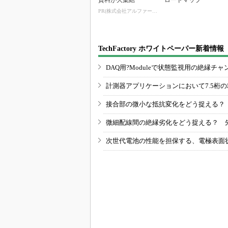
資料が大集結
ロードマップ
PR(株式会社アルファーテクノ)
TechFactory ホワイトペーパー新着情報
DAQ用?Moduleで状態監視用の絶縁
計測器アプリケーションにおいて7.5桁
接合部の微小な抵抗変化をどう捉える？
微細配線間の絶縁劣化をどう捉える？ 
次世代電池の性能を担保する、電極表面