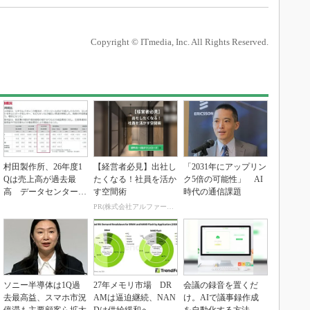
Copyright © ITmedia, Inc. All Rights Reserved.
村田製作所、26年度1
【経営者必見】出社し
「2031年にアップリン
Qは売上高が過去最
たくなる！社員を活か
ク5倍の可能性」 AI
高 データセンター関
す空間術
時代の通信課題
連は81％増
PR(株式会社アルファーテクノ)
ソニー半導体は1Q過
27年メモリ市場 DR
会議の録音を置くだ
去最高益、スマホ市況
AMは逼迫継続、NAN
け。AIで議事録作成