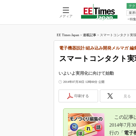
テク
業界
電池／エネル
ア
メディア
特
メ
福田昭の
LS
EE Times Japan
>
連載記事
>
スマートコンタクト実現
福田昭の
マ
湯之上隆
電子機器設計/組み込み開発メルマガ 編
FP
大山聡の
スマートコンタクト実
大原雄介
ック
いよいよ実用化に向けて始動
リタイア
2014年07月30日 12時00分 公開
学漂流記
世界を「
印刷する
見る
踊るバズワ
Buzzwo
この10
この記事
で起こる
2014年7月3
製品分解
行の「
電子