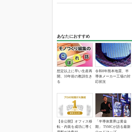
あなたにおすすめ
想定以上に早い生産再
令和8年熊本地震、半
開、10年前の教訓生き
導体メーカー工場の対
る
応状況
【全公開】オフィス移
「半導体業界は黄金
転・内装を成功に導く
期」 TSMCが語る最新