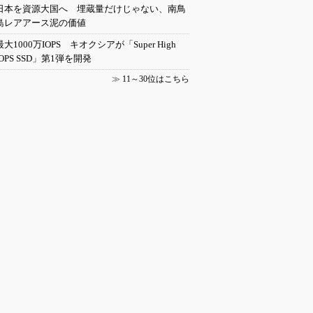
日本を資源大国へ 埋蔵量だけじゃない、南鳥
島レアアース泥の価値
最大1000万IOPS キオクシアが「Super High
IOPS SSD」第1弾を開発
≫
11～30位はこちら