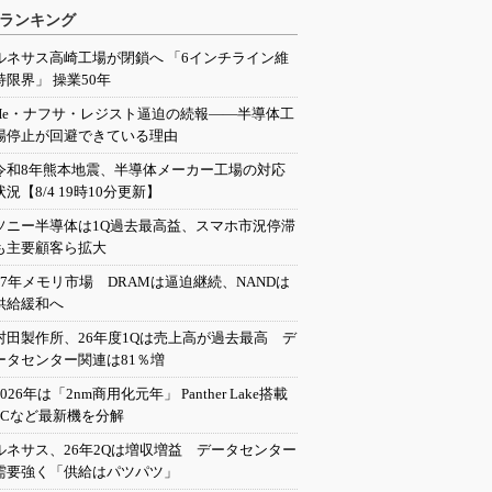
ランキング
ルネサス高崎工場が閉鎖へ 「6インチライン維
持限界」 操業50年
He・ナフサ・レジスト逼迫の続報――半導体工
場停止が回避できている理由
令和8年熊本地震、半導体メーカー工場の対応
状況【8/4 19時10分更新】
ソニー半導体は1Q過去最高益、スマホ市況停滞
も主要顧客ら拡大
27年メモリ市場 DRAMは逼迫継続、NANDは
供給緩和へ
村田製作所、26年度1Qは売上高が過去最高 デ
ータセンター関連は81％増
2026年は「2nm商用化元年」 Panther Lake搭載
PCなど最新機を分解
ルネサス、26年2Qは増収増益 データセンター
需要強く「供給はパツパツ」