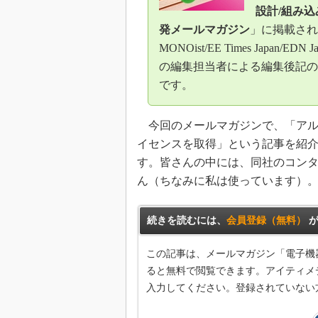
光伝送技
設計/組み込
“異端児
発メールマガジン
」に掲載され
改革、執
MONOist/EE Times Japan/EDN J
イノベー
の編集担当者による編集後記の
JASA発
です。
IHSア
今回のメールマガジンで、「アルコ
「英語に
ための新
イセンスを取得」という記事を紹
す。皆さんの中には、同社のコン
ん（ちなみに私は使っています）
続きを読むには、
会員登録（無料）
が
この記事は、メールマガジン「電子機
ると無料で閲覧できます。アイティメデ
入力してください。登録されていない