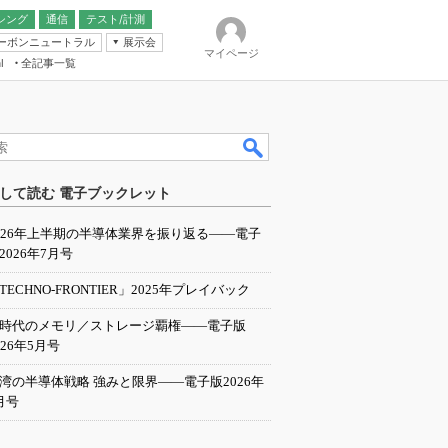
シング
通信
テスト/計測
ーボンニュートラル
展示会
マイページ
全記事一覧
l
ンピューティング
して読む 電子ブックレット
IER
026年上半期の半導体業界を振り返る――電子
2026年7月号
TECHNO-FRONTIER」2025年プレイバック
I時代のメモリ／ストレージ覇権――電子版
026年5月号
湾の半導体戦略 強みと限界――電子版2026年
月号