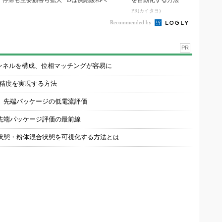
停滞も主要顧客ら拡大
Dは供給緩和へ
を自動化する方法
PR(カイタヨ)
Recommended by
PR
チャンネルを構成、位相マッチングが容易に
の精度を実現する方法
 先端パッケージの低電流評価
先端パッケージ評価の最前線
状態・粉体混合状態を可視化する方法とは