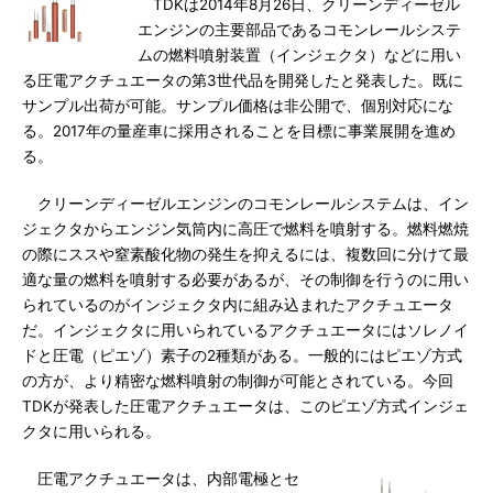
TDKは2014年8月26日、クリーンディーゼル
エンジンの主要部品であるコモンレールシステ
ムの燃料噴射装置（インジェクタ）などに用い
る圧電アクチュエータの第3世代品を開発したと発表した。既に
サンプル出荷が可能。サンプル価格は非公開で、個別対応にな
る。2017年の量産車に採用されることを目標に事業展開を進め
る。
クリーンディーゼルエンジンのコモンレールシステムは、イン
ジェクタからエンジン気筒内に高圧で燃料を噴射する。燃料燃焼
の際にススや窒素酸化物の発生を抑えるには、複数回に分けて最
適な量の燃料を噴射する必要があるが、その制御を行うのに用い
られているのがインジェクタ内に組み込まれたアクチュエータ
だ。インジェクタに用いられているアクチュエータにはソレノイ
ドと圧電（ピエゾ）素子の2種類がある。一般的にはピエゾ方式
の方が、より精密な燃料噴射の制御が可能とされている。今回
TDKが発表した圧電アクチュエータは、このピエゾ方式インジェ
クタに用いられる。
圧電アクチュエータは、内部電極とセ