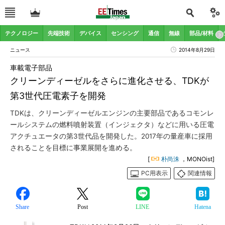
テクノロジー
先端技術
デバイス
センシング
通信
無線
部品/材料
ニュース
2014年8月29日
車載電子部品
クリーンディーゼルをさらに進化させる、TDKが
第3世代圧電素子を開発
TDKは、クリーンディーゼルエンジンの主要部品であるコモンレ
ールシステムの燃料噴射装置（インジェクタ）などに用いる圧電
アクチュエータの第3世代品を開発した。2017年の量産車に採用
されることを目標に事業展開を進める。
[
朴尚洙
，MONOist]
PC用表示
関連情報
Share
Post
LINE
Hatena