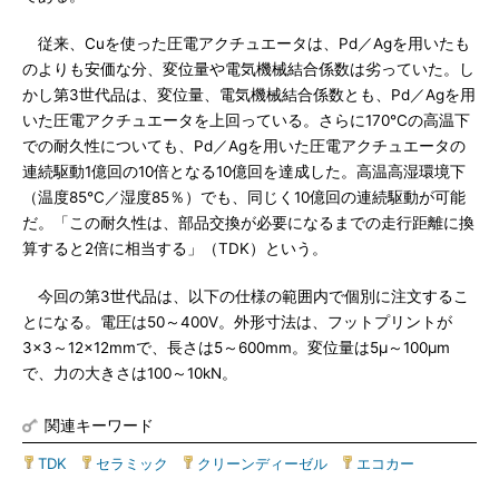
従来、Cuを使った圧電アクチュエータは、Pd／Agを用いたも
のよりも安価な分、変位量や電気機械結合係数は劣っていた。し
かし第3世代品は、変位量、電気機械結合係数とも、Pd／Agを用
いた圧電アクチュエータを上回っている。さらに170℃の高温下
での耐久性についても、Pd／Agを用いた圧電アクチュエータの
連続駆動1億回の10倍となる10億回を達成した。高温高湿環境下
（温度85℃／湿度85％）でも、同じく10億回の連続駆動が可能
だ。「この耐久性は、部品交換が必要になるまでの走行距離に換
算すると2倍に相当する」（TDK）という。
今回の第3世代品は、以下の仕様の範囲内で個別に注文するこ
とになる。電圧は50～400V。外形寸法は、フットプリントが
3×3～12×12mmで、長さは5～600mm。変位量は5μ～100μm
で、力の大きさは100～10kN。
関連キーワード
TDK
|
セラミック
|
クリーンディーゼル
|
エコカー