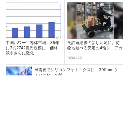
中国パワー半導体市場、35年
免許返納後の新しい足に。荷
に3兆2742億円規模に 価格
物も運べる安定の4輪シニアカ
競争さらに激化
ー
PR(BLAZE)
AI需要でシリコンフォトニクスに「300mmウ
エハー化」の波
Wi-Fiの2.4GHz帯電波で発電、東北大学らが開
発