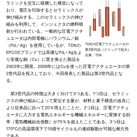
ラミックを交互に積層した構造になって
おり、電圧を印加するとセラミックスが
伸び縮みする。このセラミックスの伸び
縮みを利用して、インジェクタの燃料噴
射が行われている。一般的な圧電アクチ
ュエータは内部電極にパラジウム／銀
TDKの圧電アクチュエータの
（Pd／Ag）を使用しているが、TDKの
第3世代品（クリックで拡大）
EPCOSブランドでは高価なPd／Agをよ
出典：TDK
り安価な銅（Cu）に置き換えた製品を
2003年に開発。2009年にはCuを使った圧電アクチュエータの第
2世代品を投入しており、今回発表した製品は第3世代品とな
る。
第3世代品の特徴は大きく分けて3つある。1つ目は、セラミッ
クスの伸び縮みによって変位する量が、材料と素子構造の改良に
より従来品に比べて20％増えたことだ。2つ目は、圧電アクチュ
エータに入力する電気エネルギーを機械エネルギーに変換する効
率（電気機械結合係数）が75％を超えたことである。3つ目は、
170℃の高温環境下で10億サイクルもの連続駆動が可能な耐久性
である。