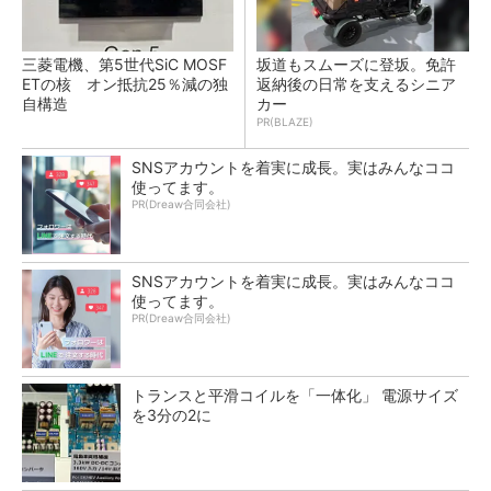
三菱電機、第5世代SiC MOSF
坂道もスムーズに登坂。免許
ETの核 オン抵抗25％減の独
返納後の日常を支えるシニア
自構造
カー
PR(BLAZE)
SNSアカウントを着実に成長。実はみんなココ
使ってます。
PR(Dreaw合同会社)
SNSアカウントを着実に成長。実はみんなココ
使ってます。
PR(Dreaw合同会社)
トランスと平滑コイルを「一体化」 電源サイズ
を3分の2に