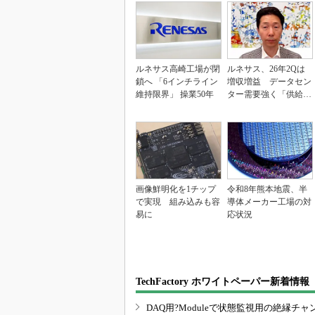
ルネサス高崎工場が閉
ルネサス、26年2Qは
鎖へ 「6インチライン
増収増益 データセン
維持限界」 操業50年
ター需要強く「供給は
パツパツ」
画像鮮明化を1チップ
令和8年熊本地震、半
で実現 組み込みも容
導体メーカー工場の対
易に
応状況
TechFactory ホワイトペーパー新着情報
DAQ用?Moduleで状態監視用の絶縁