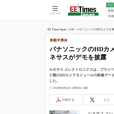
テク
業界
電池／エネル
ア
メディア
特
メ
福田昭の
LS
EE Times Japan
>
LSI
>
パナソニックのHDカメラを車
福田昭の
マ
湯之上隆
車載半導体
FP
大山聡の
パナソニックのHDカ
大原雄介
ネサスがデモを披露
ック
リタイア
学漂流記
ルネサス エレクトロニクスは、プライベート展「
ク製のHDカメラモジュールの映像デー
世界を「
した。
踊るバズワ
2014年09月02日 22時30分 公開
Buzzwo
この10
印刷する
見る
で起こる
製品分解
ルネサス エレ