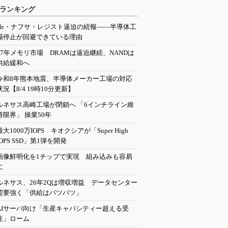
ランキング
He・ナフサ・レジスト逼迫の続報――半導体工
場停止が回避できている理由
27年メモリ市場 DRAMは逼迫継続、NANDは
供給緩和へ
令和8年熊本地震、半導体メーカー工場の対応
状況【8/4 19時10分更新】
ルネサス高崎工場が閉鎖へ 「6インチライン維
持限界」 操業50年
最大1000万IOPS キオクシアが「Super High
IOPS SSD」第1弾を開発
画像鮮明化を1チップで実現 組み込みも容易
に
ルネサス、26年2Qは増収増益 データセンター
需要強く「供給はパツパツ」
AIサーバ向け「生産キャパシティー超える受
注」ローム