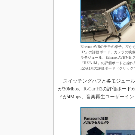
Ethernet AVBのデモの様子
H2」の評価ボード、カメラの映
ラモジュール、Ethernet A
「RZ/A1M」の評価ボードと操
RZ/A1Mの評価ボード（クリック
スイッチングハブと各モジュール
が30Mbps、R-Car H2の評価ボ
ドが4Mbps、音楽再生ユーザーインタ