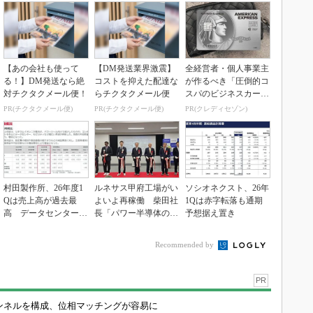
【あの会社も使って
【DM発送業界激震】
全経営者・個人事業主
る！】DM発送なら絶
コストを抑えた配達な
が作るべき「圧倒的コ
対チクタクメール便！
らチクタクメール便
スパのビジネスカー
ド」
PR(チクタクメール便)
PR(チクタクメール便)
PR(クレディセゾン)
村田製作所、26年度1
ルネサス甲府工場がい
ソシオネクスト、26年
Qは売上高が過去最
よいよ再稼働 柴田社
1Qは赤字転落も通期
高 データセンター関
長「パワー半導体の戦
予想据え置き
連は81％増
略的拠点に」
Recommended by
PR
チャンネルを構成、位相マッチングが容易に