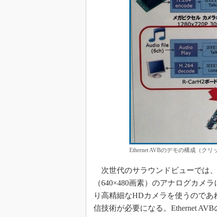
Ethernet AVBのデモの構成
次世代のサラウンドビューでは、
（640×480画素）のアナログカ
り高精細なHDカメラを使うのであ
信技術が必要になる。Ethernet 