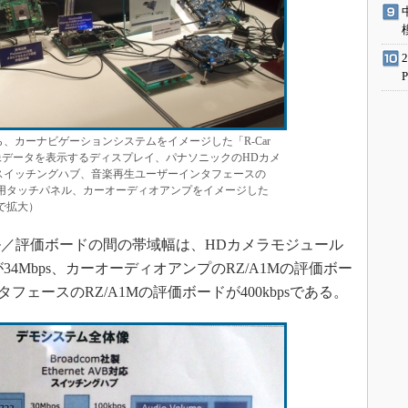
。左から、カーナビゲーションシステムをイメージした「R-Car
像データを表示するディスプレイ、パナソニックのHDカメ
VB対応スイッチングハブ、音楽再生ユーザーインタフェースの
作用タッチパネル、カーオーディオアンプをイメージした
で拡大）
／評価ボードの間の帯域幅は、HDカメラモジュール
ードが34Mbps、カーオーディオアンプのRZ/A1Mの評価ボー
フェースのRZ/A1Mの評価ボードが400kbpsである。