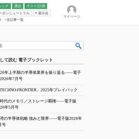
シング
通信
テスト/計測
ーボンニュートラル
展示会
マイページ
全記事一覧
l
ンピューティング
して読む 電子ブックレット
IER
026年上半期の半導体業界を振り返る――電子
2026年7月号
TECHNO-FRONTIER」2025年プレイバック
I時代のメモリ／ストレージ覇権――電子版
026年5月号
湾の半導体戦略 強みと限界――電子版2026年
月号