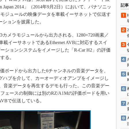
術を知る
記事
vCon Japan 2014」（2014年9月2日）において、パナソニッ
エンジニア”が仕掛けた社内
ラモジュールの映像データを車載イーサネットで伝送す
念の180日
ーションを披露した。
ションは日本を救うのか
IoT通信
メラモジュールから出力される、1280×720画素／
、車載イーサネットであるEthernet AVBに対応するスイ
ナリスト「未来展望」
ションシステムをイメージした「R-Car H2」の評価
愛されないエンジニア」の
行動論
示する。
の評価ボードから出力した6チャンネルの音楽データを、
イッチングハブを介して、カーオーディオアンプをイメージし
送り、音楽データを再生するデモも行った。この音楽デー
フェースの制御には別のRZ/A1Mの評価ボードを用い
t AVBで伝送している。