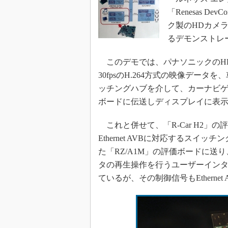
光伝送技
「Renesas De
“異端児
ク製のHDカメ
改革、執
るデモンストレ
イノベー
JASA発
このデモでは、パナソニックのHDカ
30fpsのH.264方式の映像データを
IHSア
ッチングハブを介して、カーナビゲー
「英語に
ための新
ボードに伝送しディスプレイに表
これと併せて、「R-Car H2」
Ethernet AVBに対応するス
た「RZ/A1M」の評価ボードに
タの再生操作を行うユーザーインタ
ているが、その制御信号もEtherne