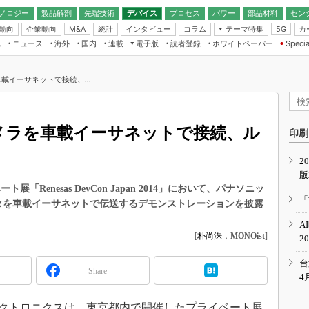
ノロジー
製品解剖
先端技術
デバイス
プロセス
パワー
部品材料
セン
動向
企業動向
統計
インタビュー
コラム
テーマ特集
カ
M&A
5G
ギー
ナログ
無線
集
ニュース
海外
国内
連載
電子版
読者登録
ホワイトペーパー
Specia
フィジカルAI
IoT・エッジコ
モリ
EXPO
Microchip情報
ストレージ通信
EE Times Japan×EDN Japan統合電
エッジAI
子版
I
SEMICON Japan
載イーサネットで接続、...
デバイス通信
パワーエレクトロニクス
電子ブックレット
イコン
CEATEC
のナノフォーカス
半導体後工程
GA
EdgeTech＋
業界スコープ
メラを車載イーサネットで接続、ル
読者調査（EE Times Research）
印刷
TECHNO-FRONT
のエレ・組み込みプレイバ
カーボンニュートラル
2
人とくるま展
版
IoT
直前エンジニアの社会人大
Renesas DevCon Japan 2014」において、パナソニッ
電源設計（EDN Japan）
「
タを車載イーサネットで伝送するデモンストレーションを披露
数字」で回してみよう
エレクトロニクス入門（EDN
A
Japan）
ード ～Behind the
[
朴尚洙
，
MONOist
]
2
rd
年で起こったこと、次の10年
台
Share
こと
4
で探るアジアの新トレンド
クトロニクスは、東京都内で開催したプライベート展