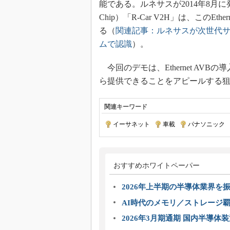
能である。ルネサスが2014年8月に発
Chip）「R-Car V2H」は、このE
る（
関連記事：ルネサスが次世代サ
ムで認識
）。
今回のデモは、Ethernet AV
ら提供できることをアピールする
関連キーワード
イーサネット
|
車載
|
パナソニック
|
おすすめホワイトペーパー
2026年上半期の半導体業界を振
AI時代のメモリ／ストレージ覇
2026年3月期通期 国内半導体