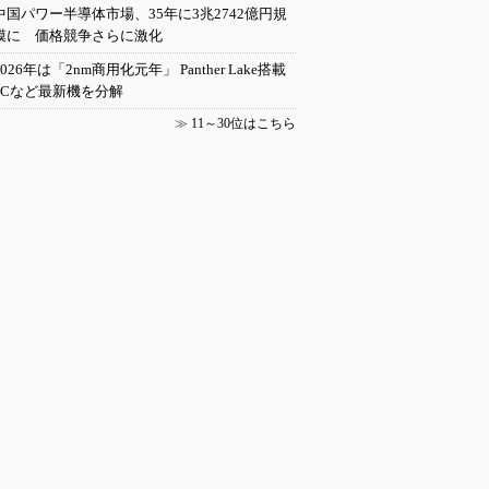
中国パワー半導体市場、35年に3兆2742億円規
模に 価格競争さらに激化
2026年は「2nm商用化元年」 Panther Lake搭載
PCなど最新機を分解
≫
11～30位はこちら