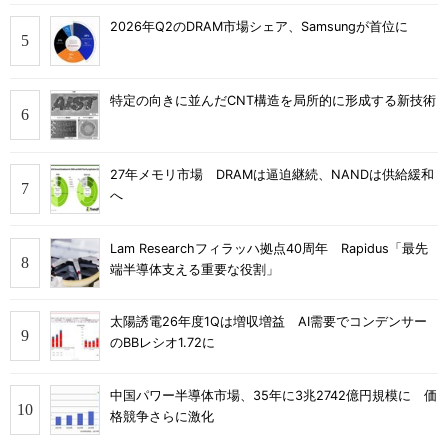
2026年Q2のDRAM市場シェア、Samsungが首位に
特定の向きに並んだCNT構造を局所的に形成する新技術
27年メモリ市場 DRAMは逼迫継続、NANDは供給緩和
へ
Lam Researchフィラッハ拠点40周年 Rapidus「最先
端半導体支える重要な役割」
太陽誘電26年度1Qは増収増益 AI需要でコンデンサー
のBBレシオ1.72に
中国パワー半導体市場、35年に3兆2742億円規模に 価
格競争さらに激化