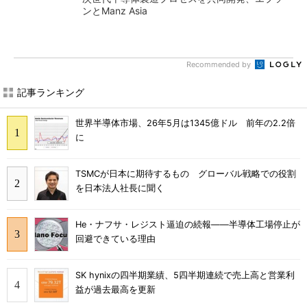
ンとManz Asia
Recommended by
記事ランキング
世界半導体市場、26年5月は1345億ドル 前年の2.2倍
に
TSMCが日本に期待するもの グローバル戦略での役割
を日本法人社長に聞く
He・ナフサ・レジスト逼迫の続報――半導体工場停止が
回避できている理由
SK hynixの四半期業績、5四半期連続で売上高と営業利
益が過去最高を更新