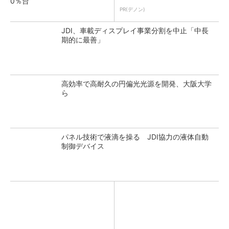
0％台
PR(デノン)
JDI、車載ディスプレイ事業分割を中止「中長
期的に最善」
高効率で高耐久の円偏光光源を開発、大阪大学
ら
パネル技術で液滴を操る JDI協力の液体自動
制御デバイス