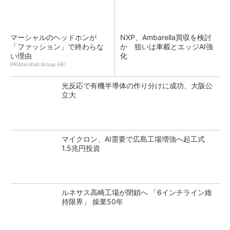
マーシャルのヘッドホンが
NXP、Ambarella買収を検討
「ファッション」で終わらな
か 狙いは車載とエッジAI強
い理由
化
PR(Marshall Group AB)
光反応で有機半導体の作り分けに成功、大阪公
立大
マイクロン、AI需要で広島工場増強へ起工式
1.5兆円投資
ルネサス高崎工場が閉鎖へ 「6インチライン維
持限界」 操業50年