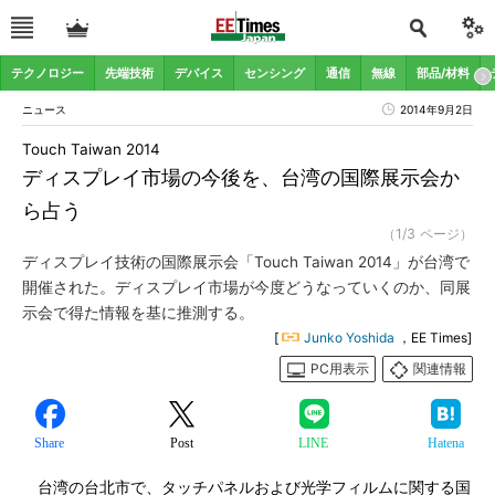
テクノロジー
先端技術
デバイス
センシング
通信
無線
部品/材料
ニュース
2014年9月2日
Touch Taiwan 2014
ディスプレイ市場の今後を、台湾の国際展示会か
ら占う
（1/3 ページ）
ディスプレイ技術の国際展示会「Touch Taiwan 2014」が台湾で
開催された。ディスプレイ市場が今度どうなっていくのか、同展
示会で得た情報を基に推測する。
[
Junko Yoshida
，EE Times]
PC用表示
関連情報
Share
Post
LINE
Hatena
台湾の台北市で、タッチパネルおよび光学フィルムに関する国