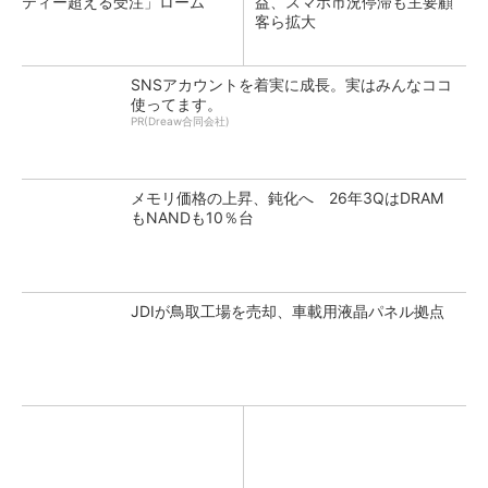
ティー超える受注」ローム
益、スマホ市況停滞も主要顧
客ら拡大
SNSアカウントを着実に成長。実はみんなココ
使ってます。
PR(Dreaw合同会社)
メモリ価格の上昇、鈍化へ 26年3QはDRAM
もNANDも10％台
JDIが鳥取工場を売却、車載用液晶パネル拠点