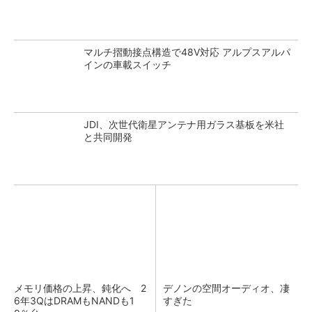
マルチ摺動接点構造で48V対応 アルプスアルパ
インの車載スイッチ
JDI、次世代衛星アンテナ用ガラス基板を米社
と共同開発
メモリ価格の上昇、鈍化へ 2
デノンの空間オーディオ、凄
6年3QはDRAMもNANDも1
すぎた