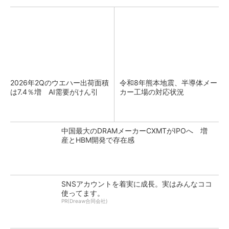
2026年2Qのウエハー出荷面積
令和8年熊本地震、半導体メー
は7.4％増 AI需要がけん引
カー工場の対応状況
中国最大のDRAMメーカーCXMTがIPOへ 増
産とHBM開発で存在感
SNSアカウントを着実に成長。実はみんなココ
使ってます。
PR(Dreaw合同会社)