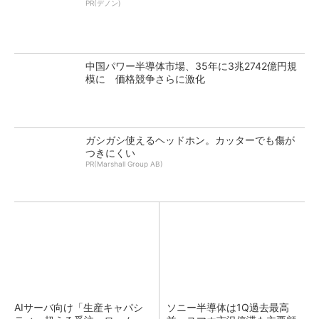
PR(デノン)
中国パワー半導体市場、35年に3兆2742億円規
模に 価格競争さらに激化
ガシガシ使えるヘッドホン。カッターでも傷が
つきにくい
PR(Marshall Group AB)
AIサーバ向け「生産キャパシ
ソニー半導体は1Q過去最高