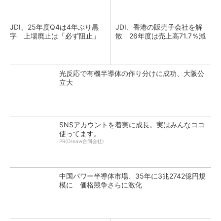
JDI、25年度Q4は4年ぶり黒
JDI、香港の販売子会社を解
字 上場廃止は「必ず阻止」
散 26年度は売上高71.7％減
光反応で有機半導体の作り分けに成功、大阪公
立大
SNSアカウントを着実に成長。実はみんなココ
使ってます。
PR(Dreaw合同会社)
中国パワー半導体市場、35年に3兆2742億円規
模に 価格競争さらに激化