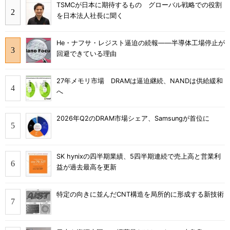
TSMCが日本に期待するもの グローバル戦略での役割
を日本法人社長に聞く
He・ナフサ・レジスト逼迫の続報――半導体工場停止が
回避できている理由
27年メモリ市場 DRAMは逼迫継続、NANDは供給緩和
へ
2026年Q2のDRAM市場シェア、Samsungが首位に
SK hynixの四半期業績、5四半期連続で売上高と営業利
益が過去最高を更新
特定の向きに並んだCNT構造を局所的に形成する新技術