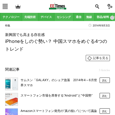
テクノロジー
先端技術
デバイス
センシング
通信
無線
部品/材料
特集
2014年9月3日
新興国でも高まる存在感
iPhoneをしのぐ勢い？ 中国スマホをめぐる4つの
トレンド
記事を見る
関連記事
3 Articles
サムスン「GALAXY」のシェア急落 2014年4～6月世
読む
界スマホ
スマートフォン市場を席巻する“Android”と“中国勢”
読む
Amazonスマートフォン発売の“真の狙い”について議論
読む