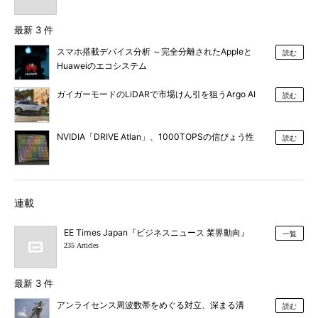
最新 3 件
スマホ搭載デバイス分析 ～完全分離されたAppleと
読む
Huaweiのエコシステム
ガイガーモードのLiDARで市場けん引を狙うArgo AI
読む
NVIDIA「DRIVE Atlan」、1000TOPSの信ぴょう性
読む
連載
EE Times Japan『ビジネスニュース 業界動向』
一覧
235 Articles
最新 3 件
アンライセンス周波数帯をめぐる対立、深まる溝
読む