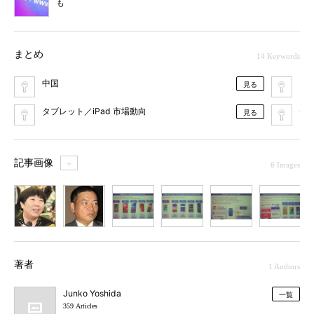
も
まとめ
14 Keywords
中国
ス
見る
タブレット／iPad 市場動向
デ
見る
記事画像
＋
6 Images
1
2
3
4
5
6
著者
1 Authors
Junko Yoshida
一覧
359 Articles