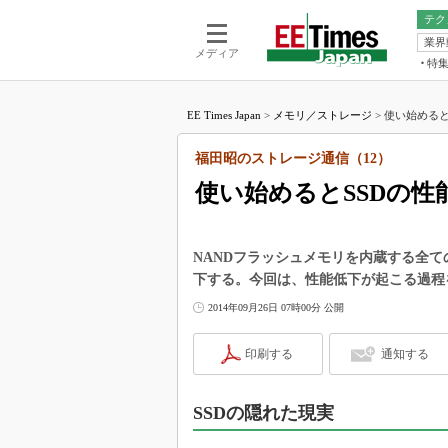
テク
業界
電池／エネル
ア
メディア
特
メ
福田昭の
LS
EE Times Japan
>
メモリ／ストレージ
>
使い始めると
福田昭の
マ
湯之上隆
福田昭のストレージ通信（12）
FP
大山聡の
使い始めるとSSDの性
大原雄介
ック
リタイア
NANDフラッシュメモリを内蔵する全て
学漂流記
下する。今回は、性能低下が起こる過程
世界を「
2014年09月26日 07時00分 公開
踊るバズワ
Buzzwo
印刷する
通知する
この10
で起こる
SSDの隠れた現実
製品分解