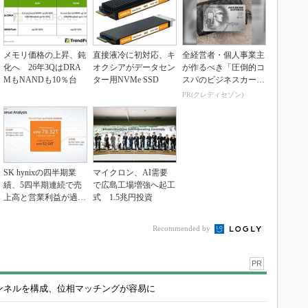
メモリ価格の上昇、鈍
直接液冷に初対応、キ
全経営者・個人事業主
化へ 26年3QはDRA
オクシアがデータセン
が作るべき「圧倒的コ
MもNANDも10％台
ター用NVMe SSD
スパのビジネスカー
ド」
PR(クレディセゾン)
SK hynixの四半期業
マイクロン、AI需要
績、5四半期連続で売
で広島工場増強へ起工
上高と営業利益が過去
式 1.5兆円投資
最高を更新
Recommended by
PR
チャンネルを構成、位相マッチングが容易に