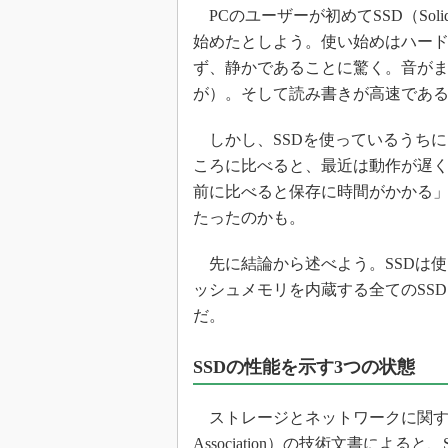
光伝送技
PCのユーザーが初めてSSD（Solid 
“異端児
始めたとしよう。使い始めはハード
改革、執
ず、静かであることに驚く。音が
イノベー
が）。そして読み書きが高速であ
JASA発
しかし、SSDを使っているうち
IHSア
ころに比べると、最近は動作が遅
「英語に
前に比べると保存に時間がかかる
ための新
たったのかも。
先に結論から述べよう。SSDは使
ッシュメモリを内蔵する全てのSS
だ。
SSDの性能を示す3つの状態
ストレージとネットワークに関する業界団体SNI
Association）の技術文書によ