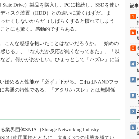
術を知る
State Drive）製品を購入し、PCに接続し、SSDを使い
記事
エンジニア”が仕掛けた社内
ディスク装置（HDD）との違いに驚くはずだ。ま
念の180日
まったくしないからだ（しばらくすると慣れてしまう
ションは日本を救うのか
ることにも驚く。感動的ですらある。
IoT通信
に、こんな感想を抱いたことはないだろうか。「始めの
ナリスト「未来展望」
く感じる」、「なんだか反応が鈍くなってきた」、「以
愛されないエンジニア」の
」など。何かがおかしい。ひょっとして「ハズレ」に当
行動論
い始めると性能が「必ず」下がる。これはNANDフラ
Dに共通の特性である。「アタリ/ハズレ」とは無関係
A（Storage Networking Industry
ると、SSDは使用開始とともに、大きく3つの状態を経てい