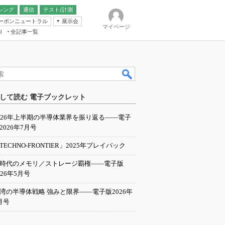
シング
通信
テスト/計測
ーボンニュートラル
展示会
マイページ
全記事一覧
l
ンピューティング
して読む 電子ブックレット
IER
026年上半期の半導体業界を振り返る――電子
2026年7月号
TECHNO-FRONTIER」2025年プレイバック
I時代のメモリ／ストレージ覇権――電子版
026年5月号
湾の半導体戦略 強みと限界――電子版2026年
月号