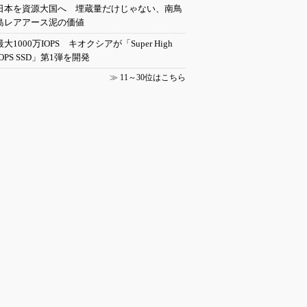
日本を資源大国へ 埋蔵量だけじゃない、南鳥
島レアアース泥の価値
最大1000万IOPS キオクシアが「Super High
IOPS SSD」第1弾を開発
≫
11～30位はこちら