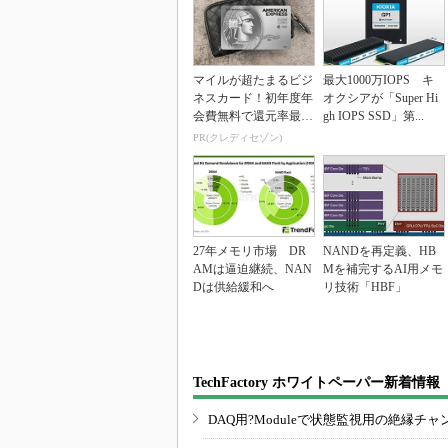
マイルが超たまるビジ
最大1000万IOPS キ
ネスカード！初年度年
オクシアが「Super Hi
会費無料で還元率最大
gh IOPS SSD」第...
1.125%
PR(クレディセゾン)
27年メモリ市場 DR
NANDを再定義、HB
AMは逼迫継続、NAN
Mを補完するAI用メモ
Dは供給緩和へ
リ技術「HBF」
TechFactory ホワイトペーパー新着情報
DAQ用?Moduleで状態監視用の絶縁