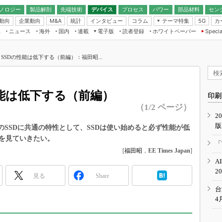
ノロジー
製品解剖
先端技術
デバイス
プロセス
パワー
部品材料
セン
動向
企業動向
統計
インタビュー
コラム
テーマ特集
カ
M&A
5G
ギー
ナログ
無線
集
ニュース
海外
国内
連載
電子版
読者登録
ホワイトペーパー
Specia
フィジカルAI
IoT・エッジコ
モリ
EXPO
Microchip情報
ストレージ通信
EE Times Japan×EDN Japan統合電
エッジAI
子版
I
SEMICON Japan
SSDの性能は低下する（前編）：福田昭...
デバイス通信
パワーエレクトロニクス
電子ブックレット
イコン
CEATEC
のナノフォーカス
半導体後工程
GA
EdgeTech＋
業界スコープ
能は低下する（前編）
読者調査（EE Times Research）
印刷
TECHNO-FRONT
のエレ・組み込みプレイバ
（1/2 ページ）
カーボンニュートラル
2
人とくるま展
版
IoT
直前エンジニアの社会人大
のSSDに共通の特性として、SSDは使い始めると必ず性能が低
を見ていきたい。
電源設計（EDN Japan）
「
数字」で回してみよう
[
福田昭
，
EE Times Japan
]
エレクトロニクス入門（EDN
A
Japan）
ード ～Behind the
2
rd
見る
Share
年で起こったこと、次の10年
台
こと
4
で探るアジアの新トレンド