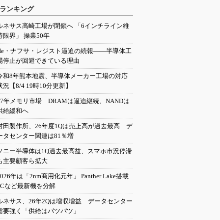
ランキング
ルネサス高崎工場が閉鎖へ 「6インチライン維
持限界」 操業50年
He・ナフサ・レジスト逼迫の続報――半導体工
場停止が回避できている理由
令和8年熊本地震、半導体メーカー工場の対応
状況【8/4 19時10分更新】
27年メモリ市場 DRAMは逼迫継続、NANDは
供給緩和へ
村田製作所、26年度1Qは売上高が過去最高 デ
ータセンター関連は81％増
ソニー半導体は1Q過去最高益、スマホ市況停滞
も主要顧客ら拡大
2026年は「2nm商用化元年」 Panther Lake搭載
PCなど最新機を分解
ルネサス、26年2Qは増収増益 データセンター
需要強く「供給はパツパツ」