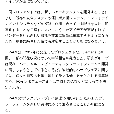
アイデアが基になっている。
同プロジェクトでは、新しいアーキテクチャを開発することに
より、既存の安全システムや運転者支援システム、インフォテイ
ンメントシステムなどが複雑に作用し合っている現状を大幅に簡
素化することを目指す。また、こうしたアイデアが実現すれば、
ベンダー各社も新しい機能を非常に簡単に搭載できるようになる
ため、顧客に納車した後でも対応することが可能になるという。
RACEは、2012年に発足したプロジェクトだ。Siemensは今
回、一部の開発状況について中間報告を発表した。研究グループ
は現在、バーチャルコンピューティングプラットフォームの開発
に着手しようとしているところだ。物理的なハードウェアに関し
ては、個々の顧客の要望に応じて決まる他、必要とされる演算能
力や、I/Oインタフェースまたはプロセスの数などによっても決
定される。
RACEの“プラグアンドプレイ原理”を用いれば、拡張したプラ
ットフォームを新しい要件に応じて適応させることが可能にな
る。