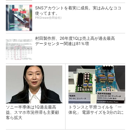
SNSアカウントを着実に成長。実はみんなココ
使ってます。
PR(Dreaw合同会社)
村田製作所、26年度1Qは売上高が過去最高
データセンター関連は81％増
ソニー半導体は1Q過去最高
トランスと平滑コイルを「一
益、スマホ市況停滞も主要顧
体化」 電源サイズを3分の2に
客ら拡大