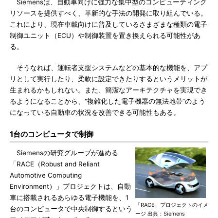
Siemensは、自動車向けに強力な集中型のコンピューティング
リソースを提供すべく、革新的な手法の開発に取り組んでいる。
これにより、現在車載向けに普及しているさまざまな種類の電子
制御ユニット（ECU）や制御装置を置き換えられる可能性があ
る。
そうなれば、運転者支援システムなどの基本的な機能を、アプ
リとして実行したり、柔軟に設定できたりするというメリットが
生まれるかもしれない。また、簡潔なアーキテクチャを実現でき
るようになることから、“複雑化した電子機器の無法地帯”のよう
になっている自動車の状況を改善できる可能性もある。
1台のコンピュータで制御
Siemensの研究グループが進める
「RACE（Robust and Reliant
Automotive Computing
Environment）」プロジェクトは、自動
車に搭載されるあらゆる電子機能を、1
「RACE」プロジェクトのイメ
台のコンピュータで中央制御するという
ージ 出典：Siemens