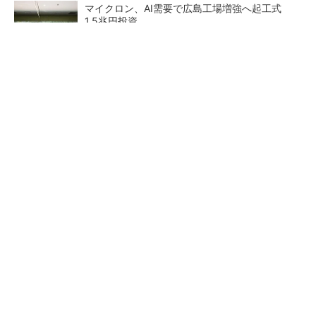
マイクロン、AI需要で広島工場増強へ起工式
1.5兆円投資
He・ナフサ・レジスト逼迫の続報――半導体工
場停止が回避できている理由
中国最大のDRAMメーカーCXMTがIPOへ 増
産とHBM開発で存在感