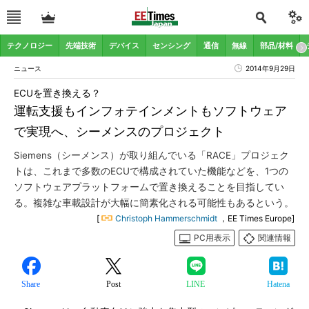
テクノロジー
先端技術
デバイス
センシング
通信
無線
部品/材料
ニュース
2014年9月29日
ECUを置き換える？
運転支援もインフォテインメントもソフトウェア
で実現へ、シーメンスのプロジェクト
Siemens（シーメンス）が取り組んでいる「RACE」プロジェク
トは、これまで多数のECUで構成されていた機能などを、1つの
ソフトウェアプラットフォームで置き換えることを目指してい
る。複雑な車載設計が大幅に簡素化される可能性もあるという。
[
Christoph Hammerschmidt
，EE Times Europe]
PC用表示
関連情報
Share
Post
LINE
Hatena