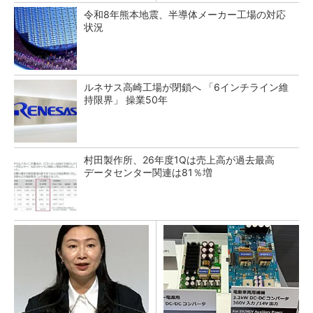
令和8年熊本地震、半導体メーカー工場の対応
状況
ルネサス高崎工場が閉鎖へ 「6インチライン維
持限界」 操業50年
村田製作所、26年度1Qは売上高が過去最高
データセンター関連は81％増