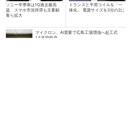
ソニー半導体は1Q過去最高
トランスと平滑コイルを「一
益、スマホ市況停滞も主要顧
体化」 電源サイズを3分の2に
客ら拡大
マイクロン、AI需要で広島工場増強へ起工式
1.5兆円投資
He・ナフサ・レジスト逼迫の続報――半導体工
場停止が回避できている理由
中国最大のDRAMメーカーCXMTがIPOへ 増
産とHBM開発で存在感