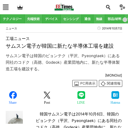
テクノロジー
先端技術
デバイス
センシング
通信
無線
部品/材料
ニュース
2014年10月7日
工場ニュース
サムスン電子が韓国に新たな半導体工場を建設
サムスン電子は韓国のピョンテク（平沢、Pyeongtaek）にある
同社のコドク（高徳、Godeok）産業団地内に、新たな半導体製
造工場を建設する。
[MONOist]
PC用表示
関連情報
Share
Post
LINE
Hatena
韓国サムスン電子は2014年10月6日、韓国の
ピョンテク（平沢、Pyeongtaek）にある同社の
コドク（高徳、Godeok）産業団地内に、新たな