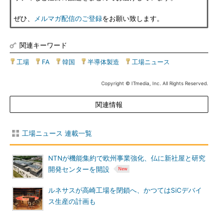
ぜひ、
メルマガ配信のご登録
をお願い致します。
関連キーワード
工場
|
FA
|
韓国
|
半導体製造
|
工場ニュース
Copyright © ITmedia, Inc. All Rights Reserved.
関連情報
工場ニュース 連載一覧
NTNが機能集約で欧州事業強化、仏に新社屋と研究
開発センターを開設
ルネサスが高崎工場を閉鎖へ、かつてはSiCデバイ
ス生産の計画も