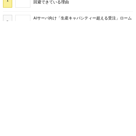
回避できている理由
AIサーバ向け「生産キャパシティー超える受注」ローム
画像鮮明化を1チップで実現 組み込みも容易に
27年メモリ市場 DRAMは逼迫継続、NANDは供給緩和
へ
中国パワー半導体市場、35年に3兆2742億円規模に 価
格競争さらに激化
NXP、Ambarella買収を検討か 狙いは車載とエッジAI
強化
レゾナック、ハードディスク増産に150億円追加投資