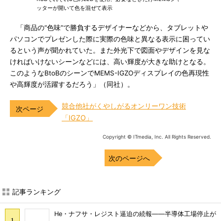
ッターが開いて色を混ぜて表示
「商品の“色味”で勝負するデザイナーなどから、タブレットや
パソコンでプレゼンした際に実際の色味と異なる表示に困ってい
るという声が聞かれていた。また外光下で図面やデザインを見な
ければいけないシーンなどには、高い輝度が大きな助けとなる。
このようなBtoBのシーンでMEMS-IGZOディスプレイの色再現性
や高輝度が活躍するだろう」（同社）。
競合他社がくやしがるオンリーワン技術
「IGZO」
Copyright © ITmedia, Inc. All Rights Reserved.
次のページへ
記事ランキング
He・ナフサ・レジスト逼迫の続報――半導体工場停止が