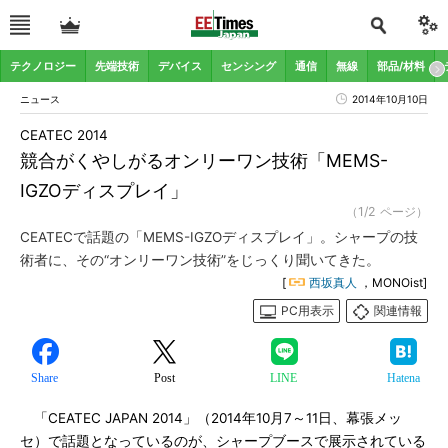
テクノロジー
先端技術
デバイス
センシング
通信
無線
部品/材料
ニュース
2014年10月10日
CEATEC 2014
競合がくやしがるオンリーワン技術「MEMS-
IGZOディスプレイ」
（1/2 ページ）
CEATECで話題の「MEMS-IGZOディスプレイ」。シャープの技
術者に、その“オンリーワン技術”をじっくり聞いてきた。
[
西坂真人
，MONOist]
PC用表示
関連情報
Share
Post
LINE
Hatena
「CEATEC JAPAN 2014」（2014年10月7～11日、幕張メッ
セ）で話題となっているのが、シャープブースで展示されている