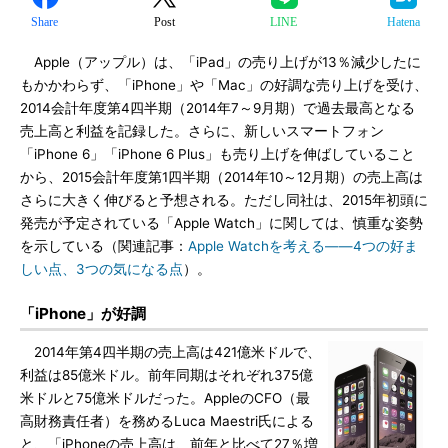
Share
Post
LINE
Hatena
Apple（アップル）は、「iPad」の売り上げが13％減少したに
もかかわらず、「iPhone」や「Mac」の好調な売り上げを受け、
2014会計年度第4四半期（2014年7～9月期）で過去最高となる
売上高と利益を記録した。さらに、新しいスマートフォン
「iPhone 6」「iPhone 6 Plus」も売り上げを伸ばしていること
から、2015会計年度第1四半期（2014年10～12月期）の売上高は
さらに大きく伸びると予想される。ただし同社は、2015年初頭に
発売が予定されている「Apple Watch」に関しては、慎重な姿勢
を示している（関連記事：
Apple Watchを考える――4つの好ま
しい点、3つの気になる点
）。
「iPhone」が好調
2014年第4四半期の売上高は421億米ドルで、
利益は85億米ドル。前年同期はそれぞれ375億
米ドルと75億米ドルだった。AppleのCFO（最
高財務責任者）を務めるLuca Maestri氏による
と、「iPhoneの売上高は、前年と比べて27％増