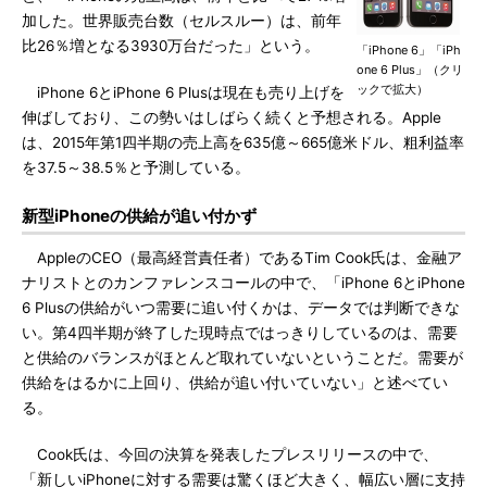
加した。世界販売台数（セルスルー）は、前年
比26％増となる3930万台だった」という。
「iPhone 6」「iPh
one 6 Plus」（クリ
ックで拡大）
iPhone 6とiPhone 6 Plusは現在も売り上げを
伸ばしており、この勢いはしばらく続くと予想される。Apple
は、2015年第1四半期の売上高を635億～665億米ドル、粗利益率
を37.5～38.5％と予測している。
新型iPhoneの供給が追い付かず
AppleのCEO（最高経営責任者）であるTim Cook氏は、金融ア
ナリストとのカンファレンスコールの中で、「iPhone 6とiPhone
6 Plusの供給がいつ需要に追い付くかは、データでは判断できな
い。第4四半期が終了した現時点ではっきりしているのは、需要
と供給のバランスがほとんど取れていないということだ。需要が
供給をはるかに上回り、供給が追い付いていない」と述べてい
る。
Cook氏は、今回の決算を発表したプレスリリースの中で、
「新しいiPhoneに対する需要は驚くほど大きく、幅広い層に支持