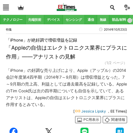
テクノロジー
先端技術
デバイス
センシング
通信
無線
部品/材料
特集
2014年10月23日
「iPhone」が絶好調で増収増益を記録
「Appleの自信はエレクトロニクス業界にプラスに
作用」――アナリストの見解
（1/2 ページ）
「iPhone」の好調な売り上げにより、Apple（アップル）の2014
会計年度第4四半期（2014年7～9月期）は増収増益となった。7
～9月期の売上高、利益としては過去最高を記録している。Apple
のTim Cook氏は次の四半期についても自信を示していて、ある
アナリストは、Appleの自信はエレクトロニクス業界にプラスに
作用するとみている。
[
Jessica Lipsky
，EE Times]
PC用表示
関連情報