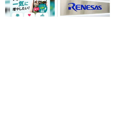
SNSアカウントを着実に成
ルネサス高崎工場が閉鎖へ
長。実はみんなココ使ってま
「6インチライン維持限界」
す。
操業50年
PR(Dreaw合同会社)
SNSアカウントを着実に成長。実はみんなココ
使ってます。
PR(Dreaw合同会社)
令和8年熊本地震、半導体メーカー工場の対応
状況
He・ナフサ・レジスト逼迫の続報――半導体工
場停止が回避できている理由