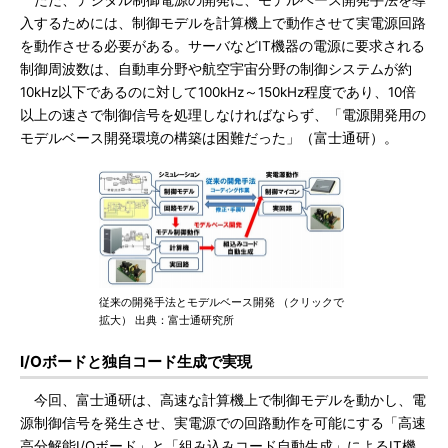
ただ、デジタル制御電源の開発に、モデルベース開発手法を導
入するためには、制御モデルを計算機上で動作させて実電源回路
を動作させる必要がある。サーバなどIT機器の電源に要求される
制御周波数は、自動車分野や航空宇宙分野の制御システムが約
10kHz以下であるのに対して100kHz～150kHz程度であり、10倍
以上の速さで制御信号を処理しなければならず、「電源開発用の
モデルベース開発環境の構築は困難だった」（富士通研）。
従来の開発手法とモデルベース開発 （クリックで
拡大） 出典：富士通研究所
I/Oボードと独自コード生成で実現
今回、富士通研は、高速な計算機上で制御モデルを動かし、電
源制御信号を発生させ、実電源での回路動作を可能にする「高速
高分解能I/Oボード」と「組み込みコード自動生成」によるIT機