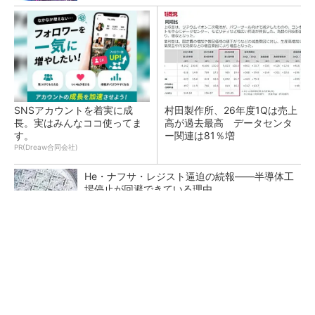
SNSアカウントを着実に成
村田製作所、26年度1Qは売上
長。実はみんなココ使ってま
高が過去最高 データセンタ
す。
ー関連は81％増
PR(Dreaw合同会社)
He・ナフサ・レジスト逼迫の続報――半導体工
場停止が回避できている理由
ソニー半導体は1Q過去最高益、スマホ市況停滞
も主要顧客ら拡大