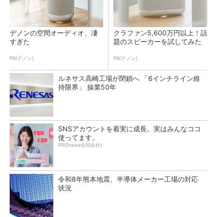
デノンの空間オーディオ、凄
クラファン5,600万円以上！話
すぎた
題のスピーカーを試してみた
PR(デノン)
PR(デノン)
ルネサス高崎工場が閉鎖へ 「6インチライン維
持限界」 操業50年
SNSアカウントを着実に成長。実はみんなココ
使ってます。
PR(Dreaw合同会社)
令和8年熊本地震、半導体メーカー工場の対応
状況