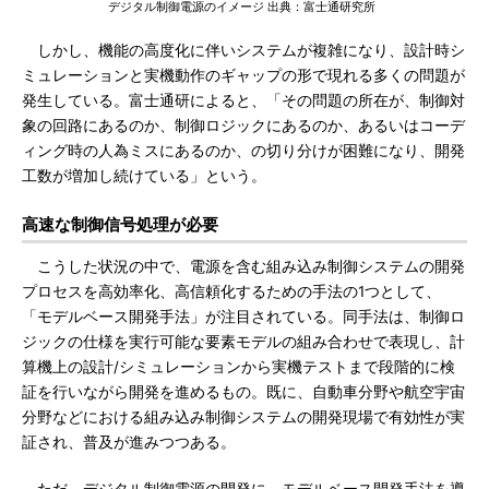
デジタル制御電源のイメージ 出典：富士通研究所
しかし、機能の高度化に伴いシステムが複雑になり、設計時シ
ミュレーションと実機動作のギャップの形で現れる多くの問題が
発生している。富士通研によると、「その問題の所在が、制御対
象の回路にあるのか、制御ロジックにあるのか、あるいはコーデ
ィング時の人為ミスにあるのか、の切り分けが困難になり、開発
工数が増加し続けている」という。
高速な制御信号処理が必要
こうした状況の中で、電源を含む組み込み制御システムの開発
プロセスを高効率化、高信頼化するための手法の1つとして、
「モデルベース開発手法」が注目されている。同手法は、制御ロ
ジックの仕様を実行可能な要素モデルの組み合わせで表現し、計
算機上の設計/シミュレーションから実機テストまで段階的に検
証を行いながら開発を進めるもの。既に、自動車分野や航空宇宙
分野などにおける組み込み制御システムの開発現場で有効性が実
証され、普及が進みつつある。