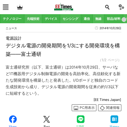
テクノロジー
先端技術
デバイス
センシング
通信
無線
部品/材料
ニュース
2014年10月29日
電源設計
デジタル電源の開発期間を1/3にする開発環境を構
築――富士通研
（1/2 ページ）
富士通研究所（以下、富士通研）は2014年10月29日、サーバな
どIT機器用デジタル制御電源の開発を高効率化、高信頼化する新
たな開発環境を構築したと発表した。I/Oボードと独自のコード
生成技術から成り、デジタル電源の開発期間を従来の約1/3以下
に短縮するという。
[EE Times Japan]
PC用表示
関連情報
Share
Post
LINE
Hatena