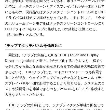
れらは個別に最適化を図ったICである。ボリュームゾーンのモデ
ルでは、タッチスクリーンとディスプレイパネルが一体化されて
いるものの、現行品ではタッチスクリーンコントロールICとLCD
ドライバICは別チップ構成となっている。これに対して、「今後
のボリュームゾーンモデルはタッチスクリーンコントロールICと
LCDドライバICを1チップに集積したICの搭載が主流になる」
（Barber氏）とみている。
1チップでタッチパネルを低遅延に
同社は、1チップに集積したICをTDDI（Touch and Display
Driver Integration）と呼ぶ。1チップ化することにより、指でタ
ッチしてから新たな画面が表示されるまでの遅延を大幅に改善で
きるという。TDDIチップには、マイクロコントローラも内蔵す
ることができ、ウェイクアップジェスチャなどをローカル（ディ
スプレイパネル）側で処理することが可能となる。システムのコ
ストや消費電力を節減できるのも、2つのICを1チップに集積する
大きなメリットだという。
TDDIチップの第1弾として、シナプティクスが単独で開発して