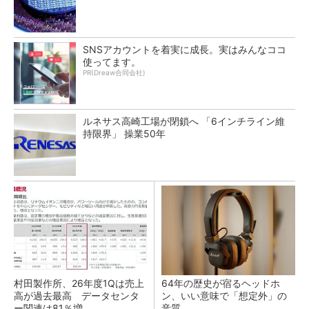
SNSアカウントを着実に成長。実はみんなココ
使ってます。
PR(Dreaw合同会社)
ルネサス高崎工場が閉鎖へ 「6インチライン維
持限界」 操業50年
村田製作所、26年度1Qは売上
64年の歴史が宿るヘッドホ
高が過去最高 データセンタ
ン、いい意味で「想定外」の
ー関連は81％増
音質