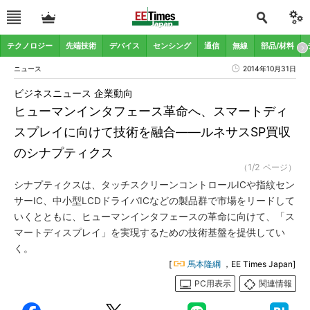
テクノロジー
先端技術
デバイス
センシング
通信
無線
部品/材料
ニュース
2014年10月31日
ビジネスニュース 企業動向
ヒューマンインタフェース革命へ、スマートディ
スプレイに向けて技術を融合――ルネサスSP買収
のシナプティクス
（1/2 ページ）
シナプティクスは、タッチスクリーンコントロールICや指紋セン
サーIC、中小型LCDドライバICなどの製品群で市場をリードして
いくとともに、ヒューマンインタフェースの革命に向けて、「ス
マートディスプレイ」を実現するための技術基盤を提供してい
く。
[
馬本隆綱
，EE Times Japan]
PC用表示
関連情報