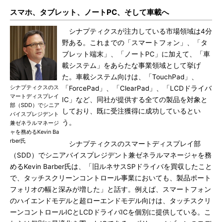
スマホ、タブレット、ノートPC、そして車載へ
シナプティクスが注力している市場領域は4分
野ある。これまでの「スマートフォン」、「タ
ブレット端末」、「ノートPC」に加えて、「車
載システム」をあらたな事業領域として挙げ
た。車載システム向けは、「TouchPad」、
シナプティクスのス
「ForcePad」、「ClearPad」、「LCDドライバ
マートディスプレイ
IC」など、同社が提供する全ての製品を対象と
部（SDD）でシニア
しており、既に受注獲得に成功しているとい
バイスプレジデント
う。
兼ゼネラルマネージ
ャを務めるKevin Ba
rber氏
シナプティクスのスマートディスプレイ部
（SDD）でシニアバイスプレジデント兼ゼネラルマネージャを務
めるKevin Barber氏は、「旧ルネサスSPドライバを買収したこと
で、タッチスクリーンコントロール事業においても、製品ポート
フォリオの幅と深みが増した」と話す。例えば、スマートフォン
のハイエンドモデルと超ローエンドモデル向けは、タッチスクリ
ーンコントロールICとLCDドライバICを個別に提供している。こ