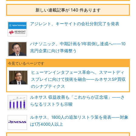
新しい連載記事が 140 件あります
アジレント、キーサイトの会社分割完了を発表
パナソニック、中期計画を1年前倒し達成へ――10
兆円企業に向け準備整う
ヒューマンインタフェース革命へ、スマートディ
スプレイに向けて技術を融合――ルネサスSP買収
のシナプティクス
ルネサス 収益改善も「これからが正念場」――さ
らなるリストラも示唆
ルネサス、1800人の追加リストラ策を発表――対象
は1万4000人以上