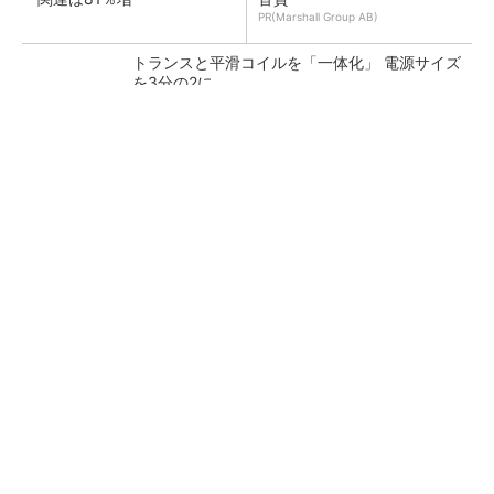
PR(Marshall Group AB)
トランスと平滑コイルを「一体化」 電源サイズ
を3分の2に
ソニー半導体は1Q過去最高益、スマホ市況停滞
も主要顧客ら拡大
日本を資源大国へ 埋蔵量だけじゃない、南鳥
島レアアース泥の価値