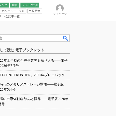
シング
通信
テスト/計測
ーボンニュートラル
展示会
マイページ
全記事一覧
l
ンピューティング
して読む 電子ブックレット
IER
026年上半期の半導体業界を振り返る――電子
2026年7月号
TECHNO-FRONTIER」2025年プレイバック
I時代のメモリ／ストレージ覇権――電子版
026年5月号
湾の半導体戦略 強みと限界――電子版2026年
月号