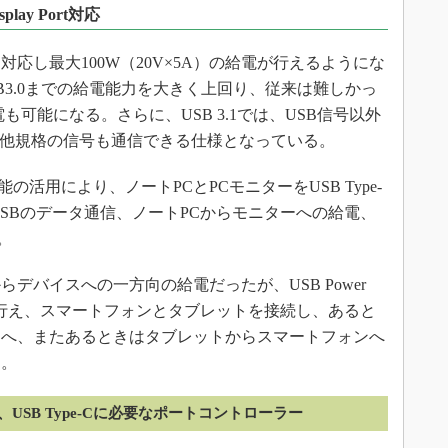
play Port対応
y仕様に対応し最大100W（20V×5A）の給電が行えるようにな
USB3.0までの給電能力を大きく上回り、従来は難しかっ
可能になる。さらに、USB 3.1では、USB信号以外
Portといった他規格の信号も通信できる仕様となっている。
の機能の活用により、ノートPCとPCモニターをUSB Type-
USBのデータ通信、ノートPCからモニターへの給電、
る。
デバイスへの一方向の給電だったが、USB Power
給電が行え、スマートフォンとタブレットを接続し、あると
トへ、またあるときはタブレットからスマートフォンへ
る。
3.1、USB Type-Cに必要なポートコントローラー