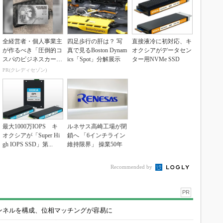
全経営者・個人事業主
四足歩行の肝は？ 写
直接液冷に初対応、キ
が作るべき「圧倒的コ
真で見るBoston Dynam
オクシアがデータセン
スパのビジネスカー
ics「Spot」分解展示
ター用NVMe SSD
ド」
PR(クレディセゾン)
最大1000万IOPS キ
ルネサス高崎工場が閉
オクシアが「Super Hi
鎖へ 「6インチライン
gh IOPS SSD」第...
維持限界」 操業50年
Recommended by
PR
チャンネルを構成、位相マッチングが容易に