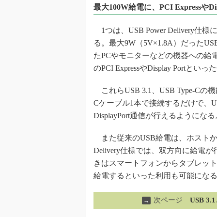
最大100W給電に、PCI ExpressやDis
1つは、USB Power Deliver
る。最大9W（5V×1.8A）だった
たPCやモニターなどの機器への給電も
のPCI ExpressやDisplay 
これらUSB 3.1、USB Type-C
Cケーブル1本で接続するだけで、
DisplayPort通信が行えるようにな
また従来のUSB給電は、ホストから
Delivery仕様では、双方向に
きはスマートフォンからタブレッ
給電するといった利用も可能にな
次ページ
USB 
→