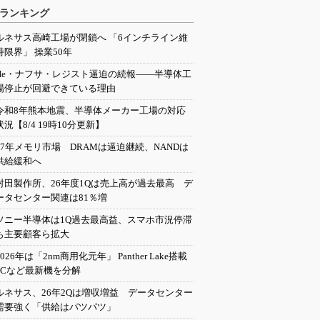
ランキング
ルネサス高崎工場が閉鎖へ 「6インチライン維
持限界」 操業50年
He・ナフサ・レジスト逼迫の続報――半導体工
場停止が回避できている理由
令和8年熊本地震、半導体メーカー工場の対応
状況【8/4 19時10分更新】
27年メモリ市場 DRAMは逼迫継続、NANDは
供給緩和へ
村田製作所、26年度1Qは売上高が過去最高 デ
ータセンター関連は81％増
ソニー半導体は1Q過去最高益、スマホ市況停滞
も主要顧客ら拡大
2026年は「2nm商用化元年」 Panther Lake搭載
PCなど最新機を分解
ルネサス、26年2Qは増収増益 データセンター
需要強く「供給はパツパツ」