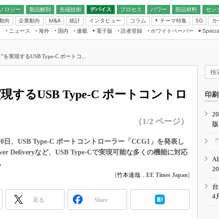
ノロジー
製品解剖
先端技術
デバイス
プロセス
パワー
部品材料
セン
動向
企業動向
統計
インタビュー
コラム
テーマ特集
カ
M&A
5G
ギー
ナログ
無線
集
ニュース
海外
国内
連載
電子版
読者登録
ホワイトペーパー
Specia
フィジカルAI
IoT・エッジコ
モリ
EXPO
Microchip情報
ストレージ通信
EE Times Japan×EDN Japan統合電
エッジAI
子版
I
SEMICON Japan
て”を実現するUSB Type-C ポートコ...
デバイス通信
パワーエレクトロニクス
電子ブックレット
イコン
CEATEC
のナノフォーカス
半導体後工程
GA
EdgeTech＋
業界スコープ
実現するUSB Type-C ポートコントロ
読者調査（EE Times Research）
印刷
TECHNO-FRONT
のエレ・組み込みプレイバ
カーボンニュートラル
2
人とくるま展
（1/2 ページ）
版
IoT
直前エンジニアの社会人大
電源設計（EDN Japan）
0日、USB Type-C ポートコントローラー「CCG1」を発表し
「
数字」で回してみよう
r Deliveryなど、USB Type-Cで実現可能な多くの機能に対応
エレクトロニクス入門（EDN
A
Japan）
。
ード ～Behind the
2
rd
[
竹本達哉
，
EE Times Japan
]
年で起こったこと、次の10年
台
こと
4
見る
Share
で探るアジアの新トレンド