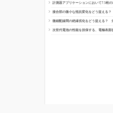
計測器アプリケーションにおいて7.5桁
接合部の微小な抵抗変化をどう捉える？
微細配線間の絶縁劣化をどう捉える？ 
次世代電池の性能を担保する、電極表面