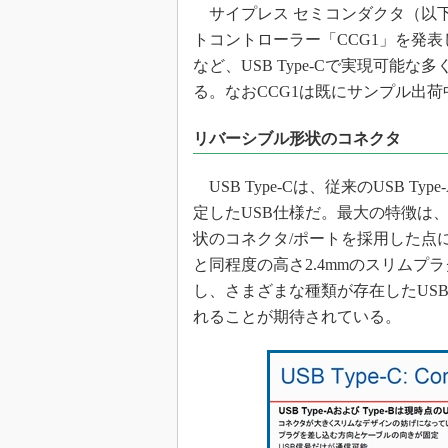
光伝送技
サイプレス セミコンダクタ（以下、サイ
トコントローラー「CCG1」を発表した。
“異端児
改革、執
など、USB Type-Cで実現可
イノベー
る。なおCCG1は既にサンプル出荷
JASA発
リバーシブル形状のコネクタ
IHSア
「英語に
USB Type-Cは、従来のUSB Ty
ための新
定したUSB仕様だ。最大の特徴は
状のコネクタ/ポートを採用した点にある
と同程度の高さ2.4mmのスリムプラグ
し、さまざまな種類が存在したUSB
れることが期待されている。