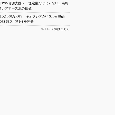
日本を資源大国へ 埋蔵量だけじゃない、南鳥
島レアアース泥の価値
最大1000万IOPS キオクシアが「Super High
IOPS SSD」第1弾を開発
≫
11～30位はこちら