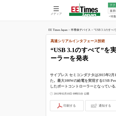
テク
業界
電池／エネル
ア
メディア
特
メ
福田昭の
LS
EE Times Japan
>
半導体デバイス
>
“USB 3.1のすべ
福田昭の
マ
湯之上隆
高速シリアルインタフェース技術
FP
大山聡の
“USB 3.1のすべて”を
大原雄介
ーラーを発表
ック
リタイア
学漂流記
サイプレス セミコンダクタは2015年2月1
世界を「
た。最大100Wの給電を実現するUSB Powe
したポートコントローラーとなっている
踊るバズワ
Buzzwo
2015年02月10日 09時55分 公開
この10
で起こる
印刷する
通知する
製品分解