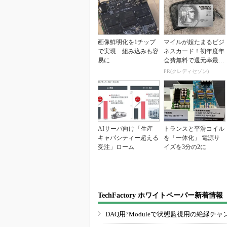
画像鮮明化を1チップ
マイルが超たまるビジ
で実現 組み込みも容
ネスカード！初年度年
易に
会費無料で還元率最大
1.125%
PR(クレディセゾン)
AIサーバ向け「生産
トランスと平滑コイル
キャパシティー超える
を「一体化」 電源サ
受注」ローム
イズを3分の2に
TechFactory ホワイトペーパー新着情報
DAQ用?Moduleで状態監視用の絶縁