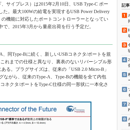
術を知る
プレス）は2015年2月10日、USB Type-C ポー
記事
最大100Wの給電を実現するUSB Power Delivery
エンジニア”が仕掛けた社内
念の180日
能な多くの機能に対応したポートコントローラーとなってい
ションは日本を救うのか
中で、2015年3月から量産出荷を行う予定だ。
IoT通信
ナリスト「未来展望」
愛されないエンジニア」の
pe-A、同Type-Bに続く、新しいUSBコネクタ/ポートを規
行動論
、これまでの仕様と異なり、裏表のないリバーシブル形
。プラグサイズは、従来の「USB 2.0 Micro-B」
ながら、従来のType-A、Type-Bの機能を全て内包
コネクタ/ポートをType-C仕様の同一形状に一本化さ