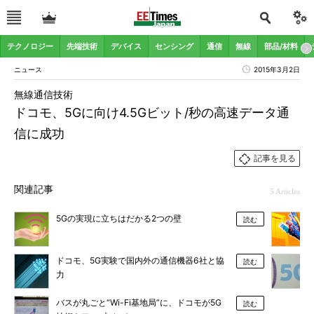
テクノロジー
先端技術
デバイス
センシング
通信
無線
部品/材料
ニュース
2015年3月2日
無線通信技術
ドコモ、5Gに向け4.5Gビット/秒の高速データ通
信に成功
記事を見る
関連記事
5 Articles
5Gの実現に立ちはだかる2つの壁
読む
ドコモ、5G実験で国内外の通信機器6社と協
読む
力
バスが丸ごと“Wi-Fi基地局”に、ドコモが5G
読む