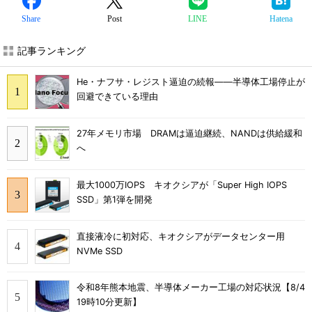
Share
Post
LINE
Hatena
記事ランキング
He・ナフサ・レジスト逼迫の続報――半導体工場停止が
回避できている理由
27年メモリ市場 DRAMは逼迫継続、NANDは供給緩和
へ
最大1000万IOPS キオクシアが「Super High IOPS
SSD」第1弾を開発
直接液冷に初対応、キオクシアがデータセンター用
NVMe SSD
令和8年熊本地震、半導体メーカー工場の対応状況【8/4
19時10分更新】