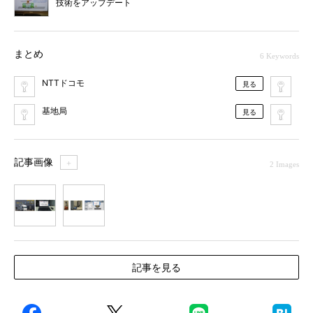
技術をアップデート
まとめ
6 Keywords
NTTドコモ
Er
見る
基地局
No
見る
記事画像
＋
2 Images
1
2
記事を見る