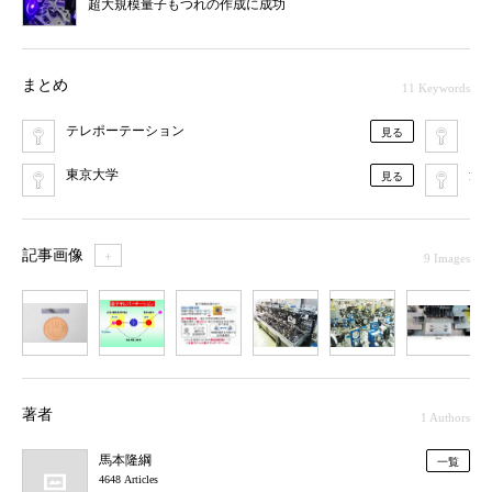
超大規模量子もつれの作成に成功
まとめ
11 Keywords
テレポーテーション
コ
見る
東京大学
量
見る
記事画像
＋
9 Images
1
2
3
4
5
6
7
著者
1 Authors
馬本隆綱
一覧
4648 Articles