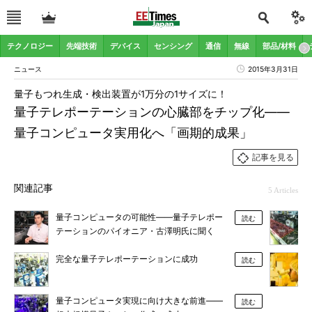
テクノロジー
先端技術
デバイス
センシング
通信
無線
部品/材料
ニュース
2015年3月31日
量子もつれ生成・検出装置が1万分の1サイズに！
量子テレポーテーションの心臓部をチップ化――
量子コンピュータ実用化へ「画期的成果」
記事を見る
関連記事
5 Articles
量子コンピュータの可能性――量子テレポー
読む
テーションのパイオニア・古澤明氏に聞く
完全な量子テレポーテーションに成功
読む
量子コンピュータ実現に向け大きな前進――
読む