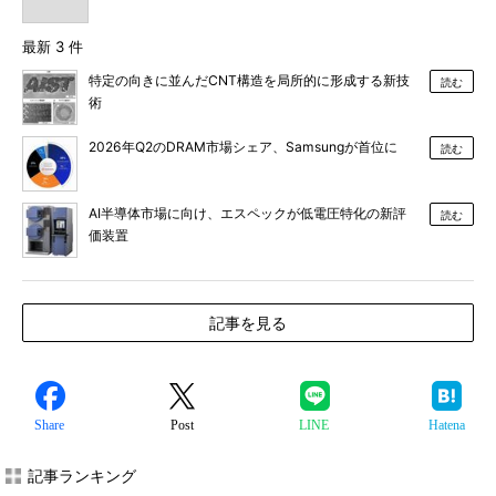
最新 3 件
特定の向きに並んだCNT構造を局所的に形成する新技
読む
術
2026年Q2のDRAM市場シェア、Samsungが首位に
読む
AI半導体市場に向け、エスペックが低電圧特化の新評
読む
価装置
記事を見る
Share
Post
LINE
Hatena
記事ランキング