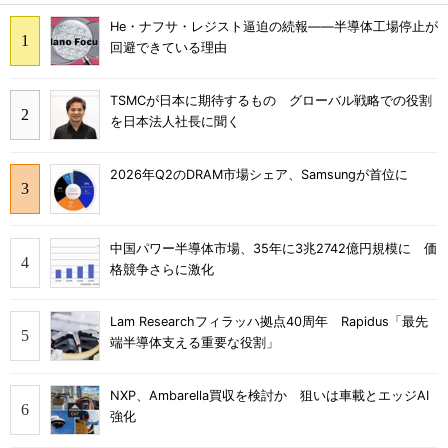
He・ナフサ・レジスト逼迫の続報――半導体工場停止が
回避できている理由
TSMCが日本に期待するもの グローバル戦略での役割
を日本法人社長に聞く
2026年Q2のDRAM市場シェア、Samsungが首位に
中国パワー半導体市場、35年に3兆2742億円規模に 価
格競争さらに激化
Lam Researchフィラッハ拠点40周年 Rapidus「最先
端半導体支える重要な役割」
NXP、Ambarella買収を検討か 狙いは車載とエッジAI
強化