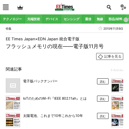
テクノロジー
先端技術
デバイス
センシング
通信
無線
部品/材料
特集
2015年11月9日
EE Times Japan×EDN Japan 統合電子版
フラッシュメモリの現在――電子版11月号
記事を見る
関連記事
6 Articles
電子版バックナンバー
読む
IoTのためのWi-Fi『IEEE 802.11ah』とは
読む
太陽電池、これまで10年これから10年
読む