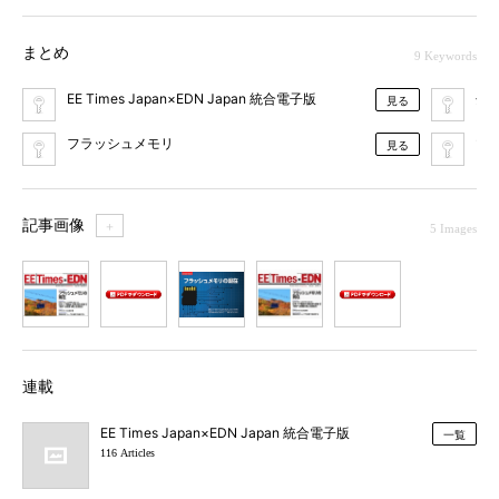
まとめ
9 Keywords
EE Times Japan×EDN Japan 統合電子版
分
見る
フラッシュメモリ
マイ
見る
記事画像
＋
5 Images
1
2
3
4
5
連載
EE Times Japan×EDN Japan 統合電子版
一覧
116 Articles