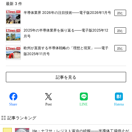
最新 3 件
半導体業界 2026年の注目技術――電子版2026年1月号
読む
2025年の半導体業界を振り返る――電子版2025年12
読む
月号
欧州が直面する半導体戦略の「理想と現実」――電子
読む
版2025年11月号
記事を見る
Share
Post
LINE
Hatena
記事ランキング
He・ナフサ・レジスト逼迫の続報――半導体工場停止が