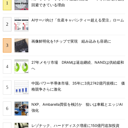
回避できている理由
AIサーバ向け「生産キャパシティー超える受注」ローム
画像鮮明化を1チップで実現 組み込みも容易に
27年メモリ市場 DRAMは逼迫継続、NANDは供給緩和
へ
中国パワー半導体市場、35年に3兆2742億円規模に 価
格競争さらに激化
NXP、Ambarella買収を検討か 狙いは車載とエッジAI
強化
レゾナック、ハードディスク増産に150億円追加投資