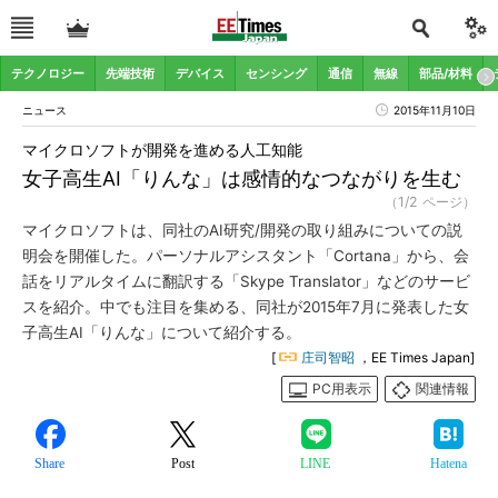
テクノロジー
先端技術
デバイス
センシング
通信
無線
部品/材料
ニュース
2015年11月10日
マイクロソフトが開発を進める人工知能
女子高生AI「りんな」は感情的なつながりを生む
（1/2 ページ）
マイクロソフトは、同社のAI研究/開発の取り組みについての説
明会を開催した。パーソナルアシスタント「Cortana」から、会
話をリアルタイムに翻訳する「Skype Translator」などのサービ
スを紹介。中でも注目を集める、同社が2015年7月に発表した女
子高生AI「りんな」について紹介する。
[
庄司智昭
，EE Times Japan]
PC用表示
関連情報
Share
Post
LINE
Hatena