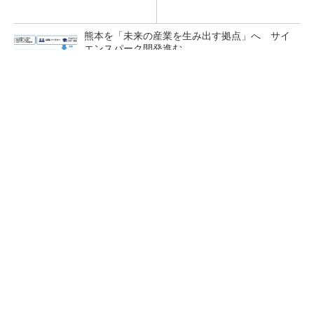
熊本を「未来の産業を生み出す拠点」へ サイ
エンスパーク開発進む
ソシオネクスト、26年1Qは赤字転落も通期予
想据え置き
ソニー半導体は1Q過去最高益、スマホ市況停滞
も主要顧客ら拡大