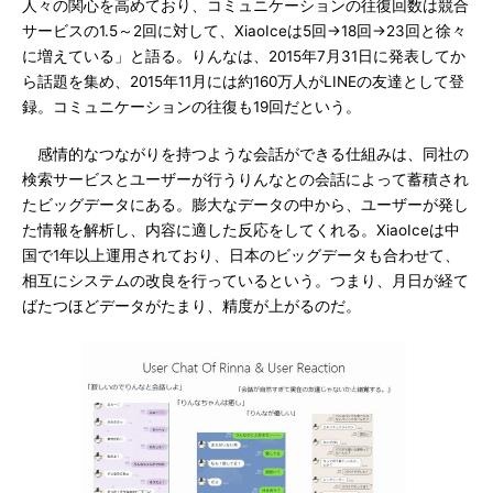
人々の関心を高めており、コミュニケーションの往復回数は競合
サービスの1.5～2回に対して、XiaoIceは5回→18回→23回と徐々
に増えている」と語る。りんなは、2015年7月31日に発表してか
ら話題を集め、2015年11月には約160万人がLINEの友達として登
録。コミュニケーションの往復も19回だという。
感情的なつながりを持つような会話ができる仕組みは、同社の
検索サービスとユーザーが行うりんなとの会話によって蓄積され
たビッグデータにある。膨大なデータの中から、ユーザーが発し
た情報を解析し、内容に適した反応をしてくれる。XiaoIceは中
国で1年以上運用されており、日本のビッグデータも合わせて、
相互にシステムの改良を行っているという。つまり、月日が経て
ばたつほどデータがたまり、精度が上がるのだ。