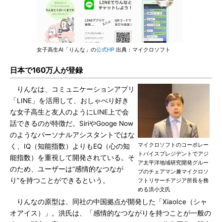
女子高生AI「りんな」の
公式HP
出典：マイクロソフト
日本で160万人が登録
りんなは、コミュニケーションアプリ
「LINE」を活用して、おしゃべり好き
な女子高生と友人のようにLINE上で会
話できるのが特徴だ。SiriやGooge Now
のようなパーソナルアシスタントではな
マイクロソフトのコーポレー
く、IQ（知能指数）よりもEQ（心の知
トバイスプレジデントでアジ
能指数）を重視して開発されている。そ
ア太平洋地域研究開発グルー
のため、ユーザーは“感情的なつなが
プのチェアマン兼マイクロソ
り”を持つことができるという。
フトリサーチアジア所長を務
める洪小文氏
りんなの原型は、同社の中国拠点が開発した「XiaoIce（シャ
オアイス）」。洪氏は、「感情的なつながりを持つことが一般の