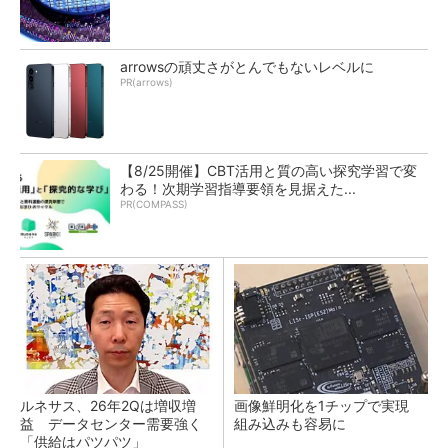
arrowsの頑丈さがとんでもないレベルに
PR(arrows)
【8/25開催】CBT活用と質の高い探究学習で変
わる！次期学習指導要領を見据えた...
PR(COMPASS)
ルネサス、26年2Qは増収増
画像鮮明化を1チップで実現
益 データセンター需要強く
組み込みも容易に
「供給はパツパツ」