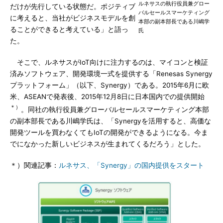
ルネサスの執行役員兼グロー
だけが先行している状態だ。ポジティブ
バルセールスマーケティング
に考えると、当社がビジネスモデルを創
本部の副本部長である川嶋学
ることができると考えている」と語っ
氏
た。
そこで、ルネサスがIoT向けに注力するのは、マイコンと検証
済みソフトウェア、開発環境一式を提供する「Renesas Synergy
プラットフォーム」（以下、Synergy）である。2015年6月に欧
米、ASEANで発表後、2015年12月8日に日本国内での提供開始
＊）
。同社の執行役員兼グローバルセールスマーケティング本部
の副本部長である川嶋学氏は、「Synergyを活用すると、高価な
開発ツールを買わなくてもIoTの開発ができるようになる。今ま
でになかった新しいビジネスが生まれてくるだろう」とした。
＊）関連記事：
ルネサス、「Synergy」の国内提供をスタート