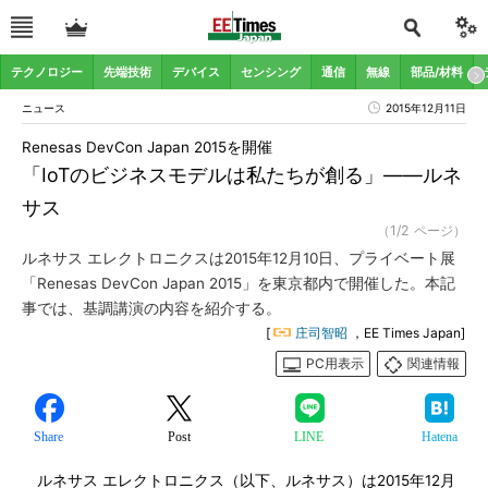
テクノロジー
先端技術
デバイス
センシング
通信
無線
部品/材料
ニュース
2015年12月11日
Renesas DevCon Japan 2015を開催
「IoTのビジネスモデルは私たちが創る」――ルネ
サス
（1/2 ページ）
ルネサス エレクトロニクスは2015年12月10日、プライベート展
「Renesas DevCon Japan 2015」を東京都内で開催した。本記
事では、基調講演の内容を紹介する。
[
庄司智昭
，EE Times Japan]
PC用表示
関連情報
Share
Post
LINE
Hatena
ルネサス エレクトロニクス（以下、ルネサス）は2015年12月