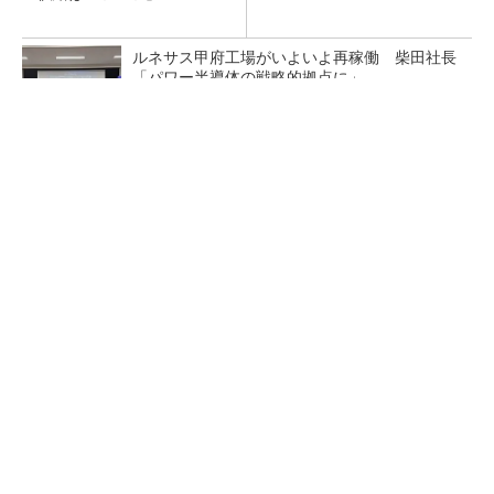
ルネサス甲府工場がいよいよ再稼働 柴田社長
「パワー半導体の戦略的拠点に」
SNSアカウントを着実に成長。実はみんなココ
使ってます。
PR(Dreaw合同会社)
半導体工場の過去の地震被害と復旧までの時間