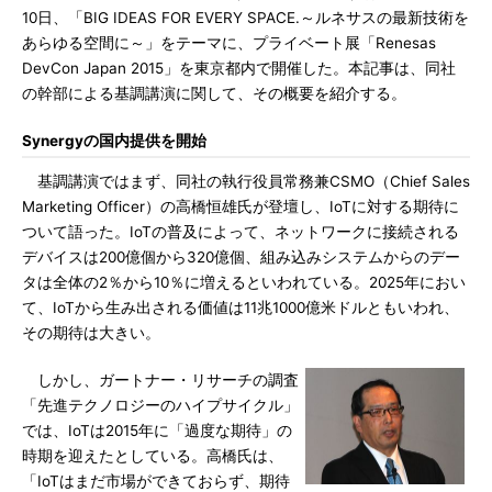
10日、「BIG IDEAS FOR EVERY SPACE.～ルネサスの最新技術を
あらゆる空間に～」をテーマに、プライベート展「Renesas
DevCon Japan 2015」を東京都内で開催した。本記事は、同社
の幹部による基調講演に関して、その概要を紹介する。
Synergyの国内提供を開始
基調講演ではまず、同社の執行役員常務兼CSMO（Chief Sales
Marketing Officer）の高橋恒雄氏が登壇し、IoTに対する期待に
ついて語った。IoTの普及によって、ネットワークに接続される
デバイスは200億個から320億個、組み込みシステムからのデー
タは全体の2％から10％に増えるといわれている。2025年におい
て、IoTから生み出される価値は11兆1000億米ドルともいわれ、
その期待は大きい。
しかし、ガートナー・リサーチの調査
「先進テクノロジーのハイプサイクル」
では、IoTは2015年に「過度な期待」の
時期を迎えたとしている。高橋氏は、
「IoTはまだ市場ができておらず、期待