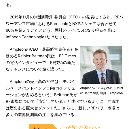
る。
2015年11月の米連邦取引委員会（FTC）の発表によると、RFパ
ワーアンプ市場におけるFreescaleとNXPのシェアは合わせて
60％を超えていたという。両社のライバルになり得る企業は、
Infineon Technologiesだけだった。
AmpleonのCEO（最高経営責任者）を
務めるReinier Beltman氏は、EE Times
の電話インタビューで、RF技術の新た
なチャンスについて熱く語った。
Ampleonの売上高の70％は、モバイ
ルベースバンドインフラ向けRFソリュ
AmpleonのCEOを務めるReini
er Beltman氏 出典：Ampleon
ーションが占めるという。Beltman氏が
RF市場について「安定している」と述べているように、同市場
は歴史ある巨大セグメントだ。さらに、新しいRFパワー市場は
多くの業界観測筋の注目を集めている。
どう差異化を図るのか