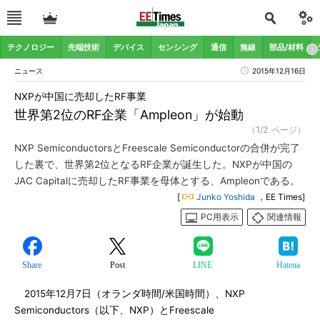
テクノロジー
先端技術
デバイス
センシング
通信
無線
部品/材料
ニュース
2015年12月16日
NXPが中国に売却したRF事業
世界第2位のRF企業「Ampleon」が始動
（1/2 ページ）
NXP SemiconductorsとFreescale Semiconductorの合併が完了
した裏で、世界第2位となるRF企業が誕生した。NXPが中国の
JAC Capitalに売却したRF事業を母体とする、Ampleonである。
[
Junko Yoshida
，EE Times]
PC用表示
関連情報
Share
Post
LINE
Hatena
2015年12月7日（オランダ時間/米国時間）、NXP
Semiconductors（以下、NXP）とFreescale