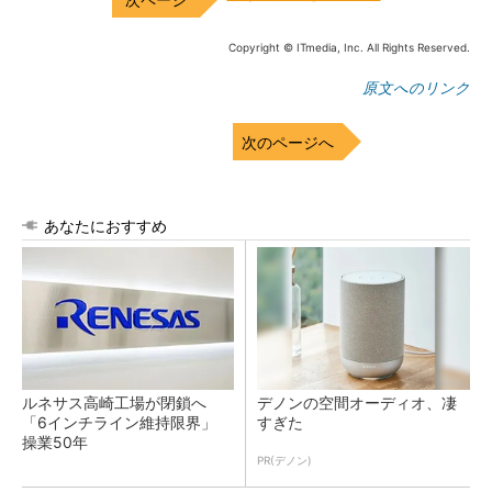
Copyright © ITmedia, Inc. All Rights Reserved.
原文へのリンク
次のページへ
あなたにおすすめ
ルネサス高崎工場が閉鎖へ
デノンの空間オーディオ、凄
「6インチライン維持限界」
すぎた
操業50年
PR(デノン)