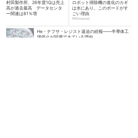
村田製作所、26年度1Qは売上
ロボット掃除機の進化のカギ
高が過去最高 データセンタ
は水にあり。このボードがす
ー関連は81％増
ごい理由
PR(Dreame)
He・ナフサ・レジスト逼迫の続報――半導体工
場停止が回避できている理由
ソニー半導体は1Q過去最高益、スマホ市況停滞
も主要顧客ら拡大
マイクロン、AI需要で広島工場増強へ起工式
1.5兆円投資