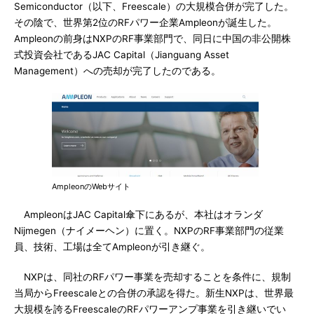
Semiconductor（以下、Freescale）の大規模合併が完了した。
その陰で、世界第2位のRFパワー企業Ampleonが誕生した。
Ampleonの前身はNXPのRF事業部門で、同日に中国の非公開株
式投資会社であるJAC Capital（Jianguang Asset
Management）への売却が完了したのである。
AmpleonのWebサイト
AmpleonはJAC Capital傘下にあるが、本社はオランダ
Nijmegen（ナイメーヘン）に置く。NXPのRF事業部門の従業
員、技術、工場は全てAmpleonが引き継ぐ。
NXPは、同社のRFパワー事業を売却することを条件に、規制
当局からFreescaleとの合併の承認を得た。新生NXPは、世界最
大規模を誇るFreescaleのRFパワーアンプ事業を引き継いでい