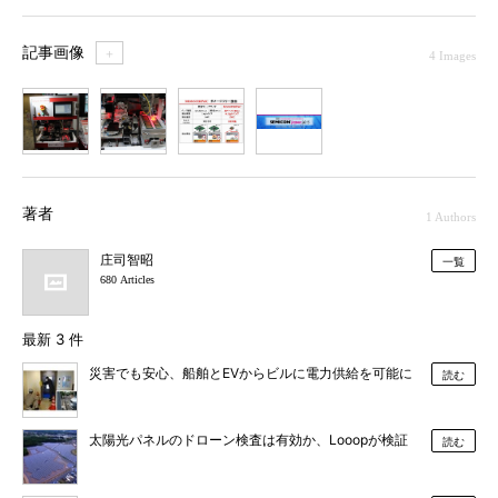
記事画像
＋
4 Images
1
2
3
4
著者
1 Authors
庄司智昭
一覧
680 Articles
最新 3 件
災害でも安心、船舶とEVからビルに電力供給を可能に
読む
太陽光パネルのドローン検査は有効か、Looopが検証
読む