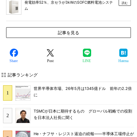
発電効率52％、京セラが3kWのSOFC燃料電池システ
読む
ム
記事を見る
Share
Post
LINE
Hatena
記事ランキング
世界半導体市場、26年5月は1345億ドル 前年の2.2倍
に
TSMCが日本に期待するもの グローバル戦略での役割
を日本法人社長に聞く
He・ナフサ・レジスト逼迫の続報――半導体工場停止が