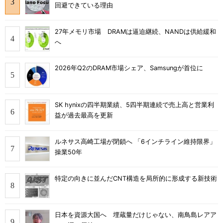
回避できている理由
27年メモリ市場 DRAMは逼迫継続、NANDは供給緩和
へ
2026年Q2のDRAM市場シェア、Samsungが首位に
SK hynixの四半期業績、5四半期連続で売上高と営業利
益が過去最高を更新
ルネサス高崎工場が閉鎖へ 「6インチライン維持限界」
操業50年
特定の向きに並んだCNT構造を局所的に形成する新技術
日本を資源大国へ 埋蔵量だけじゃない、南鳥島レアア