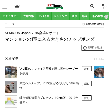
テクノロジー
先端技術
デバイス
センシング
通信
無線
部品/材料
ニュース
2015年12月19日
SEMICON Japan 2015会場レポート
マンションの1室に入る大きさのチップボンダー
記事を見る
関連記事
4 Articles
V-LEDのサファイア基板剥離に固体レーザー
読む
を採用
東芝ヘルスケア、IoTで広がる“見守り”の可能
読む
性
独自低消費電力プロセスの40nm版、2017年
読む
量産へ