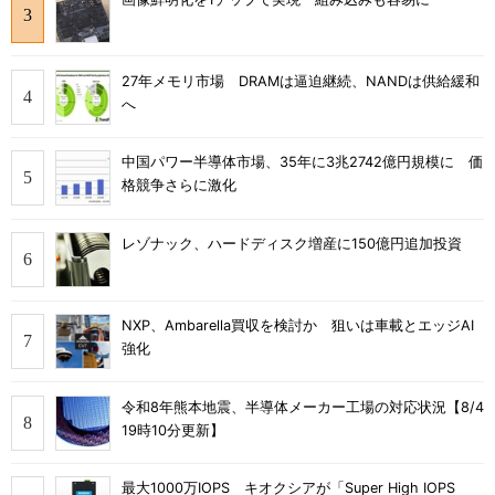
27年メモリ市場 DRAMは逼迫継続、NANDは供給緩和
へ
中国パワー半導体市場、35年に3兆2742億円規模に 価
格競争さらに激化
レゾナック、ハードディスク増産に150億円追加投資
NXP、Ambarella買収を検討か 狙いは車載とエッジAI
強化
令和8年熊本地震、半導体メーカー工場の対応状況【8/4
19時10分更新】
最大1000万IOPS キオクシアが「Super High IOPS