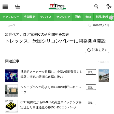
テクノロジー
先端技術
デバイス
センシング
通信
無線
部品/材料
ニュース
2016年1月6日
次世代アナログ電源ICの研究開発を加速
トレックス、米国シリコンバレーに開発拠点開設
記事を見る
関連記事
4 Articles
世界的メーカーを目指し、小型/低消費電力を
読む
武器に混戦の電源IC市場に挑む
シャープペンの芯より薄い30V耐圧レギュレ
読む
ータ
COT制御ながら6MHzの高速スイッチングを
読む
実現した高速過渡応答DC-DCコンバータ