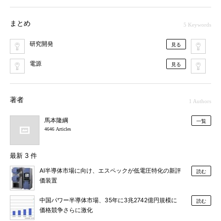
まとめ
5 Keywords
研究開発
シ
見る
電源
ト
見る
著者
1 Authors
馬本隆綱
一覧
4646 Articles
最新 3 件
AI半導体市場に向け、エスペックが低電圧特化の新評
読む
価装置
中国パワー半導体市場、35年に3兆2742億円規模に
読む
価格競争さらに激化