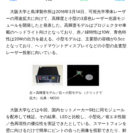
大阪大学と島津製作所は2016年3月14日、可視光半導体レーザ
ーの用途拡大に向けて、高輝度と小型の3原色レーザー光源モジ
ュールを開発したと発表した。高輝度モデルはプロジェクタや車
載のヘッドライト向けとなっており、赤／緑特性は10W、青色特
性は20Wの出力を超える。小型モデルは、主要部の容積が0.5cc
となっており、ヘッドマウントディスプレイなどの小型の走査型
レーザー投射に向いている。
左＝高輝度モデル／右＝小型モデル （クリックで
拡大） 出典：NEDO
大阪大学などは今回、国内セットメーカー9社に同モジュール
を配布して検証。その結果、LEDと比較し、小型化／省エネ性能
／色再現性の優位性を実証できたとしている。スマートフォンを
壁に向けるだけで簡単にピントの合った画像を投影できたり、鮮