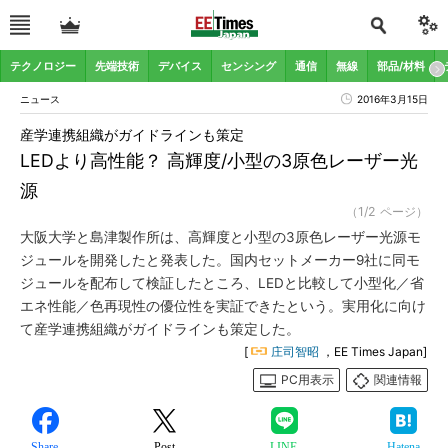
テクノロジー
先端技術
デバイス
センシング
通信
無線
部品/材料
ニュース
2016年3月15日
産学連携組織がガイドラインも策定
LEDより高性能？ 高輝度/小型の3原色レーザー光
源
（1/2 ページ）
大阪大学と島津製作所は、高輝度と小型の3原色レーザー光源モ
ジュールを開発したと発表した。国内セットメーカー9社に同モ
ジュールを配布して検証したところ、LEDと比較して小型化／省
エネ性能／色再現性の優位性を実証できたという。実用化に向け
て産学連携組織がガイドラインも策定した。
[
庄司智昭
，EE Times Japan]
PC用表示
関連情報
Share
Post
LINE
Hatena