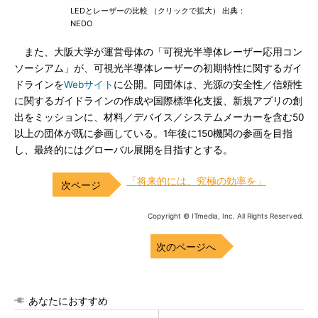
LEDとレーザーの比較 （クリックで拡大） 出典：
NEDO
また、大阪大学が運営母体の「可視光半導体レーザー応用コン
ソーシアム」が、可視光半導体レーザーの初期特性に関するガイ
ドラインを
Webサイト
に公開。同団体は、光源の安全性／信頼性
に関するガイドラインの作成や国際標準化支援、新規アプリの創
出をミッションに、材料／デバイス／システムメーカーを含む50
以上の団体が既に参画している。1年後に150機関の参画を目指
し、最終的にはグローバル展開を目指すとする。
「将来的には、究極の効率を」
Copyright © ITmedia, Inc. All Rights Reserved.
次のページへ
あなたにおすすめ