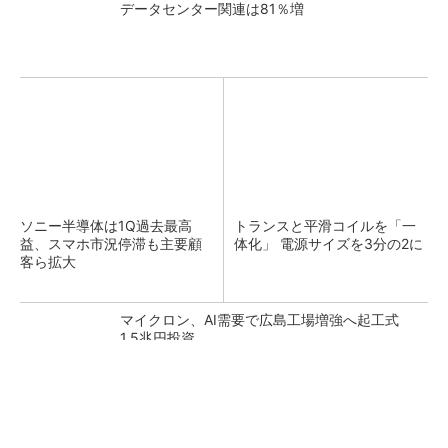
データセンター関連は81％増
ソニー半導体は1Q過去最高
トランスと平滑コイルを「一
益、スマホ市況停滞も主要顧
体化」 電源サイズを3分の2に
客ら拡大
マイクロン、AI需要で広島工場増強へ起工式
1.5兆円投資
He・ナフサ・レジスト逼迫の続報――半導体工
場停止が回避できている理由