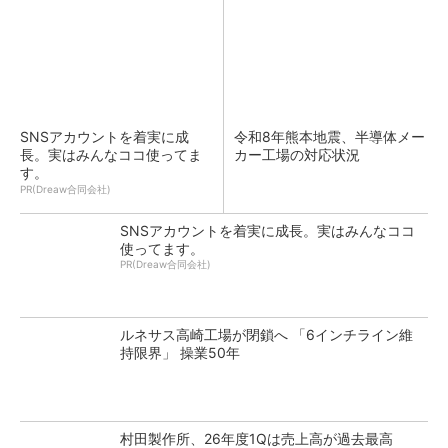
SNSアカウントを着実に成
令和8年熊本地震、半導体メー
長。実はみんなココ使ってま
カー工場の対応状況
す。
PR(Dreaw合同会社)
SNSアカウントを着実に成長。実はみんなココ
使ってます。
PR(Dreaw合同会社)
ルネサス高崎工場が閉鎖へ 「6インチライン維
持限界」 操業50年
村田製作所、26年度1Qは売上高が過去最高